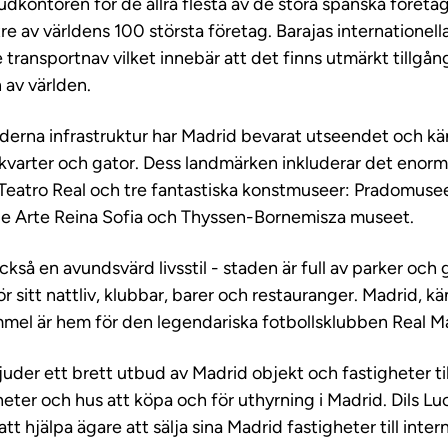
udkontoren för de allra flesta av de stora spanska företa
re av världens 100 största företag. Barajas internationella
 transportnav vilket innebär att det finns utmärkt tillgång
 av världen.
derna infrastruktur har Madrid bevarat utseendet och k
a kvarter och gator. Dess landmärken inkluderar det enor
, Teatro Real och tre fantastiska konstmuseer: Pradomus
e Arte Reina Sofia och Thyssen-Bornemisza museet.
kså en avundsvärd livsstil - staden är full av parker oc
 sitt nattliv, klubbar, barer och restauranger. Madrid, kän
immel är hem för den legendariska fotbollsklubben Real M
juder ett brett utbud av Madrid objekt och fastigheter till
heter och hus att köpa och för uthyrning i Madrid. Dils Lu
tt hjälpa ägare att sälja sina Madrid fastigheter till inter