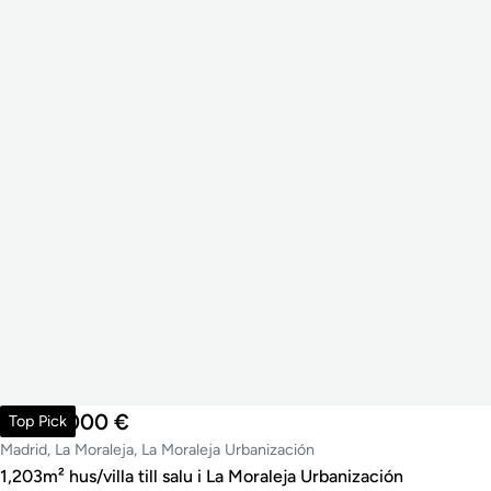
8 900 000 €
Top Pick
Madrid, La Moraleja, La Moraleja Urbanización
1,203m² hus/villa till salu i La Moraleja Urbanización