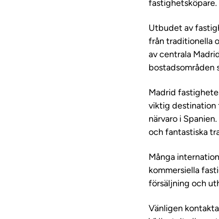
fastighetsköpare.
Utbudet av fastigh
från traditionella
av centrala Madrid
bostadsområden s
Madrid fastigheter
viktig destination 
närvaro i Spanien. 
och fantastiska tr
Många internatione
kommersiella fastig
försäljning och ut
Vänligen kontakta o