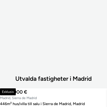
Utvalda fastigheter i Madrid
1 200 000 €
Exklusiv
Madrid, Sierra de Madrid
446m² hus/villa till salu i Sierra de Madrid, Madrid