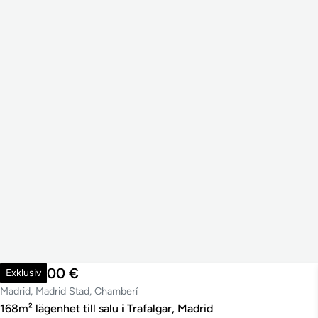
1 325 000 €
Exklusiv
Madrid, Madrid Stad, Chamberí
168m² lägenhet till salu i Trafalgar, Madrid