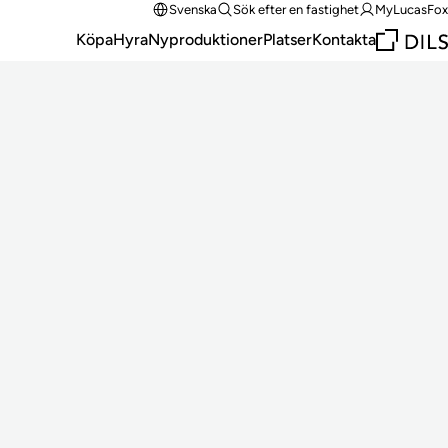
Svenska
Sök efter en fastighet
MyLucasFox
Köpa
Hyra
Nyproduktioner
Platser
Kontakta