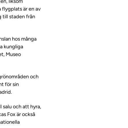
gen, liksom
 flygplats är en av
 till staden från
änslan hos många
ma kungliga
eet, Museo
h grönområden och
t för sin
adrid.
 salu och att hyra,
cas Fox är också
nationella