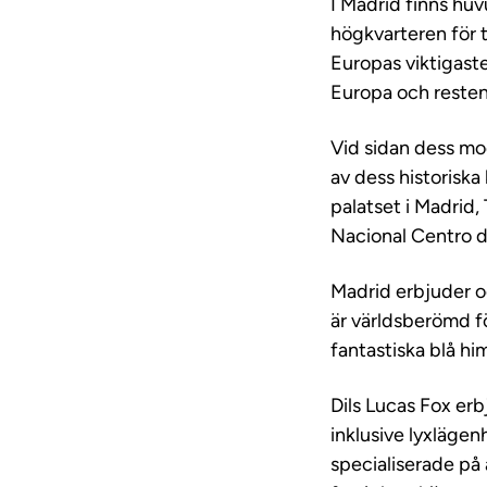
I Madrid finns huv
högkvarteren för t
Europas viktigaste
Europa och resten
Vid sidan dess mo
av dess historisk
palatset i Madrid
Nacional Centro d
Madrid erbjuder oc
är världsberömd för
fantastiska blå h
Dils Lucas Fox erb
inklusive lyxlägen
specialiserade på a