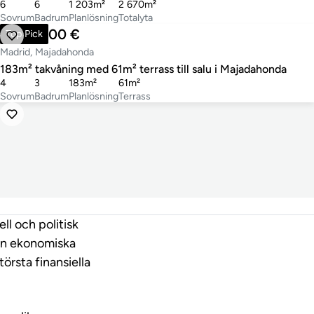
6
6
1 203m²
2 670m²
Sovrum
Badrum
Planlösning
Totalyta
1 240 000 €
Top Pick
Madrid, Majadahonda
183m² takvåning med 61m² terrass till salu i Majadahonda
4
3
183m²
61m²
Sovrum
Badrum
Planlösning
Terrass
ll och politisk
in ekonomiska
örsta finansiella