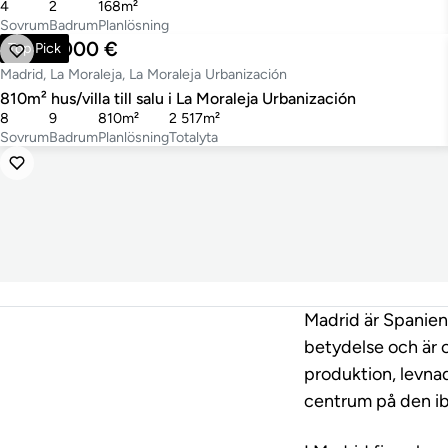
4
2
168m²
Sovrum
Badrum
Planlösning
4 950 000 €
Top Pick
Madrid, La Moraleja, La Moraleja Urbanización
810m² hus/villa till salu i La Moraleja Urbanización
8
9
810m²
2 517m²
Sovrum
Badrum
Planlösning
Totalyta
Madrid är Spaniens
betydelse och är 
produktion, levna
centrum på den ib