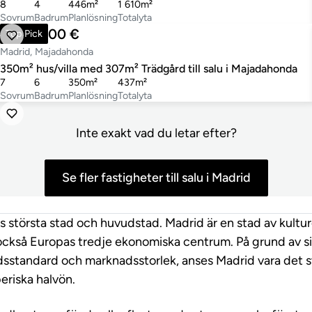
8
4
446m²
1 610m²
Sovrum
Badrum
Planlösning
Totalyta
1 490 000 €
Top Pick
Madrid, Majadahonda
350m² hus/villa med 307m² Trädgård till salu i Majadahonda
7
6
350m²
437m²
Sovrum
Badrum
Planlösning
Totalyta
Inte exakt vad du letar efter?
Se fler fastigheter till salu i Madrid
 största stad och huvudstad. Madrid är en stad av kulture
också Europas tredje ekonomiska centrum. På grund av s
dsstandard och marknadsstorlek, anses Madrid vara det st
eriska halvön.