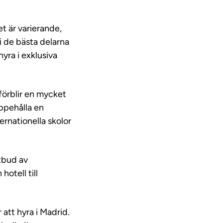
et är varierande,
 i de bästa delarna
yra i exklusiva
förblir en mycket
uppehålla en
ernationella skolor
tbud av
hotell till
 att hyra i Madrid.