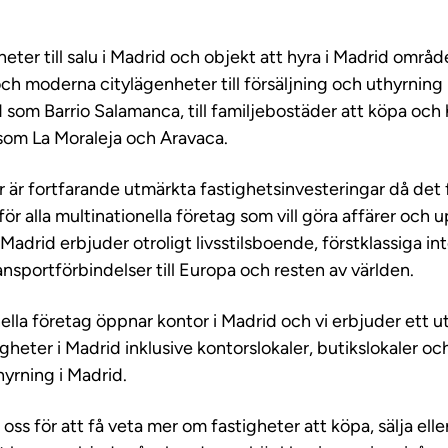
eter till salu i Madrid och objekt att hyra i Madrid områd
 och moderna citylägenheter till försäljning och uthyrning
 som Barrio Salamanca, till familjebostäder att köpa och h
om La Moraleja och Aravaca.
 är fortfarande utmärkta fastighetsinvesteringar då det 
för alla multinationella företag som vill göra affärer och 
Madrid erbjuder otroligt livsstilsboende, förstklassiga int
ansportförbindelser till Europa och resten av världen.
lla företag öppnar kontor i Madrid och vi erbjuder ett u
heter i Madrid inklusive kontorslokaler, butikslokaler och 
hyrning i Madrid.
ss för att få veta mer om fastigheter att köpa, sälja eller