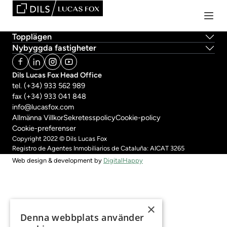
Topplägen
Nybyggda fastigheter
Dils Lucas Fox Head Office
tel.
(+34) 933 562 989
fax
(+34) 933 041 848
info@lucasfox.com
Allmänna Villkor
Sekretesspolicy
Cookie-policy
Cookie-preferenser
Copyright 2022 © Dils Lucas Fox
Registro de Agentes Inmobiliarios de Cataluña: AICAT 3265
Web design & development by
DigitalHappy
Börja skriva ditt önskade område
×
Denna webbplats använder