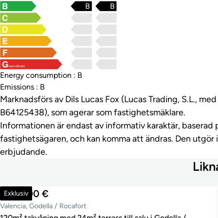
B
B
least efficient
Energy consumption : B
Emissions : B
Marknadsförs av Dils Lucas Fox (Lucas Trading, S.L., m
B64125438), som agerar som fastighetsmäklare.
Informationen är endast av informativ karaktär, baserad 
fastighetsägaren, och kan komma att ändras. Den utgör 
erbjudande.
Likn
502 000 €
Exklusiv
Valencia, Godella / Rocafort
120m² takvåning med 24m² terrass till salu i Godella /