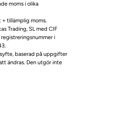
nde moms i olika
t + tillämplig moms.
cas Trading, SL med CIF
 registreringsnummer i
43.
ssyfte, baserad på uppgifter
tt ändras. Den utgör inte
ideo