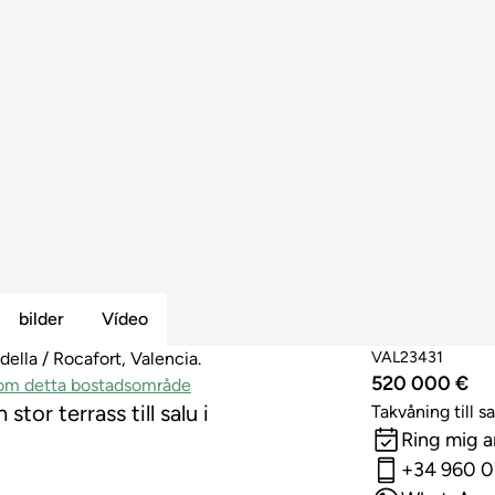
bilder
Vídeo
VAL23431
ella / Rocafort, Valencia.
520 000 €
inom detta bostadsområde
or terrass till salu i
Takvåning till sa
Ring mig 
+34 960 0