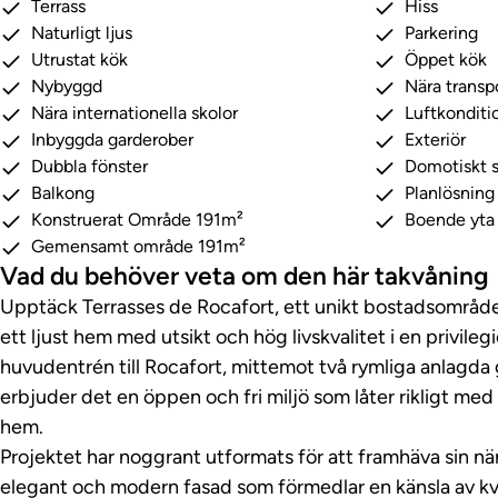
Terrass
Hiss
Naturligt ljus
Parkering
Utrustat kök
Öppet kök
Nybyggd
Nära trans
Nära internationella skolor
Luftkonditi
Inbyggda garderober
Exteriör
Dubbla fönster
Domotiskt 
Balkong
Planlösning
Konstruerat Område 191m²
Boende yta
Gemensamt område 191m²
Vad du behöver veta om den här takvåning
Upptäck Terrasses de Rocafort, ett unikt bostadsområde
ett ljust hem med utsikt och hög livskvalitet i en privileg
huvudentrén till Rocafort, mittemot två rymliga anlag
erbjuder det en öppen och fri miljö som låter rikligt med na
hem.
Projektet har noggrant utformats för att framhäva sin n
elegant och modern fasad som förmedlar en känsla av kva