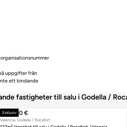
ed organisationsnummer
på uppgifter från
inte ett bindande
ande fastigheter till salu i Godella / Roc
360 000 €
Exklusiv
Valencia, Godella / Rocafort
122m² lägenhet till salu i Godella / Rocafort, Valencia