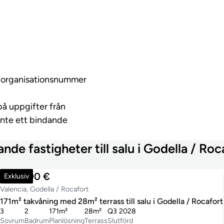
ed organisationsnummer
på uppgifter från
inte ett bindande
ande fastigheter till salu i Godella / Roc
520 000 €
Exklusiv
Valencia, Godella / Rocafort
171m² takvåning med 28m² terrass till salu i Godella / Rocafort
3
2
171m²
28m²
Q3 2028
Sovrum
Badrum
Planlösning
Terrass
Slutförd