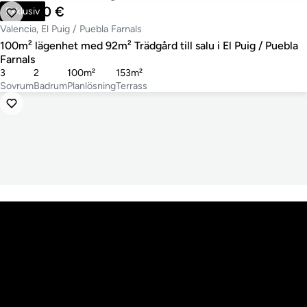
612 500 €
Exklusiv
Valencia, El Puig / Puebla Farnals
100m² lägenhet med 92m² Trädgård till salu i El Puig / Puebla
Farnals
3
2
100m²
153m²
Sovrum
Badrum
Planlösning
Terrass