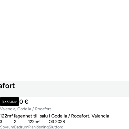
afort
360 000 €
Exklusiv
Valencia, Godella / Rocafort
122m² lägenhet till salu i Godella / Rocafort, Valencia
3
2
122m²
Q3 2028
Sovrum
Badrum
Planlösning
Slutförd