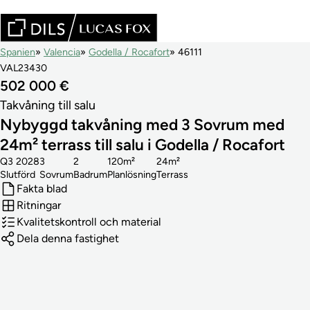
Spanien
Valencia
Godella / Rocafort
46111
VAL23430
502 000 €
Takvåning till salu
Nybyggd takvåning med 3 Sovrum med
24m² terrass till salu i Godella / Rocafort
Q3 2028
3
2
120m²
24m²
Slutförd
Sovrum
Badrum
Planlösning
Terrass
Fakta blad
Ritningar
Kvalitetskontroll och material
Dela denna fastighet