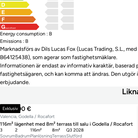
least efficient
Energy consumption : B
Emissions : B
Marknadsförs av Dils Lucas Fox (Lucas Trading, S.L., m
B64125438), som agerar som fastighetsmäklare.
Informationen är endast av informativ karaktär, baserad 
fastighetsägaren, och kan komma att ändras. Den utgör 
erbjudande.
Likn
400 500 €
Exklusiv
Valencia, Godella / Rocafort
116m² lägenhet med 8m² terrass till salu i Godella / Rocafort
3
2
116m²
8m²
Q3 2028
Sovrum
Badrum
Planlösning
Terrass
Slutförd