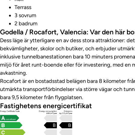
Terrass
3 sovrum
2 badrum
Godella / Rocafort, Valencia: Var den här b
Dess läge är ytterligare en av dess stora attraktioner: de
bekvämligheter, skolor och butiker, och erbjuder utmärkta
inklusive tunnelbanestationen bara 10 minuters promenad
miljö för året runt-boende eller för investering, med en
avkastning.
Rocafort är en bostadsstad belägen bara 8 kilometer fr
utmärkta transportförbindelser via större vägar och tunn
bara 9,5 kilometer från flygplatsen.
Fastighetens energicertifikat
Energy Certificate Scale
Energy consumption
Emissions
kWh/m²/year
kg CO₂/m²/year
most efficient
B
B