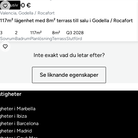
405 500 €
Exklusiv
Valencia, Godella / Rocafort
117m² lägenhet med 8m² terrass till salu i Godella / Rocafort
3
2
117m²
8m²
Q3 2028
Sovrum
Badrum
Planlösning
Terrass
Slutförd
Inte exakt vad du letar efter?
Se liknande egenskaper
tigheter
heter i Marbella
heter i Ibiza
heter i Barcelona
heter i Madrid