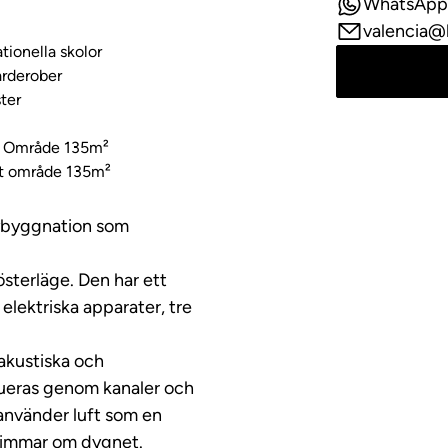
WhatsApp
valencia@
tionella skolor
arderober
ter
t Område 135m²
 område 135m²
nybyggnation som
österläge. Den har ett
elektriska apparater, tre
akustiska och
bueras genom kanaler och
använder luft som en
4 timmar om dygnet.