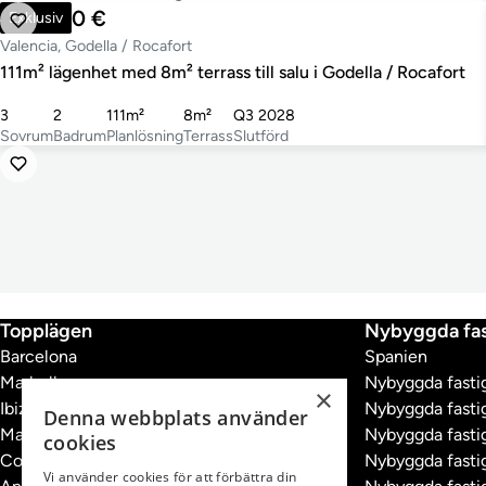
394 500 €
Exklusiv
Valencia, Godella / Rocafort
111m² lägenhet med 8m² terrass till salu i Godella / Rocafort
3
2
111m²
8m²
Q3 2028
Sovrum
Badrum
Planlösning
Terrass
Slutförd
Topplägen
Nybyggda fas
Barcelona
Spanien
Marbella
Nybyggda fastig
×
Ibiza
Nybyggda fastig
Denna webbplats använder
Madrid
Nybyggda fastig
cookies
Costa Brava
Nybyggda fastig
Vi använder cookies för att förbättra din