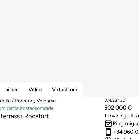
bilder
Vídeo
Virtual tour
VAL23430
ella / Rocafort, Valencia.
502 000 €
inom detta bostadsområde
terrass i Rocafort.
Takvåning till sa
Ring mig 
+34 960 0