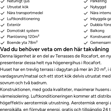
Naturligt ljus
Parkering
Utrustat kök
Nybyggd
Nära transportmedel
Nära interna
Luftkonditionering
Inbyggda g
Exteriör
Dubbla föns
Domotiskt system
Balkong
Planlösning 120m²
Konstruera
Boende yta 78m²
Gemensamt
Vad du behöver veta om den här takvåning
Denna lägenhet är en del av Terrasses de Rocafort, en 
presenterar dessa helt nya högenergihus i Rocafort.
Huset har en trevlig terrass i dagytan på mer än 20 m², i 
vardagsrum/matsal och ett stort kök delvis utrustat med 
sovrum och två badrum.
Konstruktionen, med goda kvaliteter, maximerar husens 
värmeisolering. Luftkonditioneringen kommer att distri
högeffektiv aerotermisk utrustning. Aerotermisk energi 
energikälla, en förnybar energi, gratis och tillgänglig 2