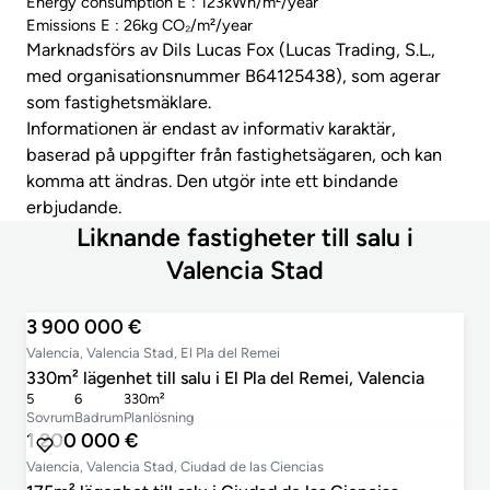
Energy consumption E : 123kWh/m²/year
Emissions E : 26kg CO₂/m²/year
Marknadsförs av Dils Lucas Fox (Lucas Trading, S.L.,
med organisationsnummer B64125438), som agerar
som fastighetsmäklare.
Informationen är endast av informativ karaktär,
baserad på uppgifter från fastighetsägaren, och kan
komma att ändras. Den utgör inte ett bindande
erbjudande.
Liknande fastigheter till salu i
Valencia Stad
3 900 000 €
Valencia, Valencia Stad, El Pla del Remei
330m² lägenhet till salu i El Pla del Remei, Valencia
5
6
330m²
Sovrum
Badrum
Planlösning
1 200 000 €
Valencia, Valencia Stad, Ciudad de las Ciencias