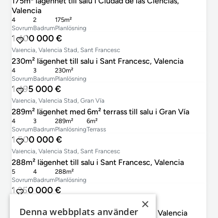
175m² lägenhet till salu i Ciudad de las Ciencias,
Valencia
4
2
175m²
Sovrum
Badrum
Planlösning
1 400 000 €
Valencia, Valencia Stad, Sant Francesc
230m² lägenhet till salu i Sant Francesc, Valencia
4
3
230m²
Sovrum
Badrum
Planlösning
1 495 000 €
Valencia, Valencia Stad, Gran Vía
289m² lägenhet med 6m² terrass till salu i Gran Vía
4
3
289m²
6m²
Sovrum
Badrum
Planlösning
Terrass
1 500 000 €
Valencia, Valencia Stad, Sant Francesc
288m² lägenhet till salu i Sant Francesc, Valencia
5
4
288m²
Sovrum
Badrum
Planlösning
1 350 000 €
×
Valencia, Valencia Stad, El Pla del Remei
Denna webbplats använder
197m² lägenhet till salu i El Pla del Remei, Valencia