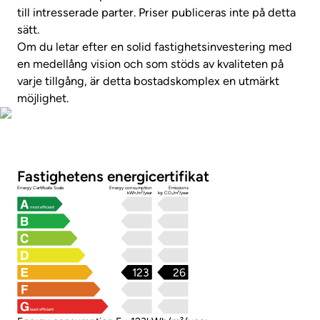
till intresserade parter. Priser publiceras inte på detta
sätt.
Om du letar efter en solid fastighetsinvestering med
en medellång vision och som stöds av kvaliteten på
varje tillgång, är detta bostadskomplex en utmärkt
möjlighet.
Foton
Fastighetens energicertifikat
Energy Certificate Scale
Energy consumption
Emissions
kWh/m²/year
kg CO₂/m²/year
most efficient
123
26
least efficient