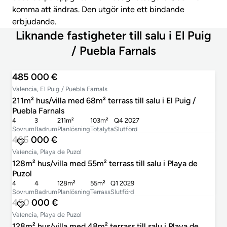
komma att ändras. Den utgör inte ett bindande
erbjudande.
Liknande fastigheter till salu i El Puig
/ Puebla Farnals
485 000 €
Valencia, El Puig / Puebla Farnals
211m² hus/villa med 68m² terrass till salu i El Puig /
Puebla Farnals
4
3
211m²
103m²
Q4 2027
Sovrum
Badrum
Planlösning
Totalyta
Slutförd
465 000 €
Valencia, Playa de Puzol
128m² hus/villa med 55m² terrass till salu i Playa de
Puzol
4
4
128m²
55m²
Q1 2029
Sovrum
Badrum
Planlösning
Terrass
Slutförd
450 000 €
Valencia, Playa de Puzol
128m² hus/villa med 48m² terrass till salu i Playa de