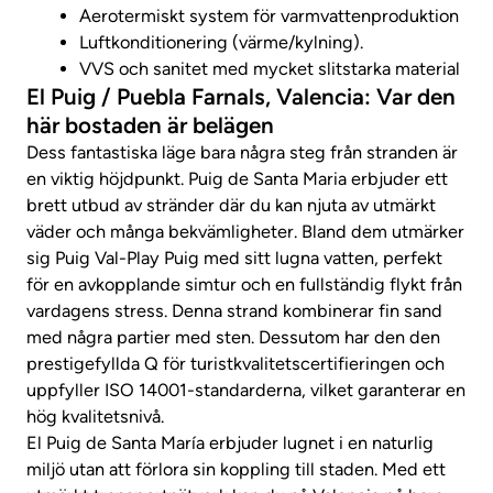
Aerotermiskt system för varmvattenproduktion
Luftkonditionering (värme/kylning).
VVS och sanitet med mycket slitstarka material
El Puig / Puebla Farnals, Valencia: Var den
här bostaden är belägen
Dess fantastiska läge bara några steg från stranden är
en viktig höjdpunkt. Puig de Santa Maria erbjuder ett
brett utbud av stränder där du kan njuta av utmärkt
väder och många bekvämligheter. Bland dem utmärker
sig Puig Val-Play Puig med sitt lugna vatten, perfekt
för en avkopplande simtur och en fullständig flykt från
vardagens stress. Denna strand kombinerar fin sand
med några partier med sten. Dessutom har den den
prestigefyllda Q för turistkvalitetscertifieringen och
uppfyller ISO 14001-standarderna, vilket garanterar en
hög kvalitetsnivå.
El Puig de Santa María erbjuder lugnet i en naturlig
miljö utan att förlora sin koppling till staden. Med ett