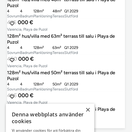
Puzol
4
4
128m²
48m²
Q1 2029
Sovrum
Badrum
Planlösning
Terrass
Slutförd
475 000 €
Valencia, Playa de Puzol
128m² hus/villa med 63m² terrass till salu i Playa de
Puzol
4
4
128m²
63m²
Q1 2029
Sovrum
Badrum
Planlösning
Terrass
Slutförd
450 000 €
Valencia, Playa de Puzol
128m² hus/villa med 50m² terrass till salu i Playa de
Puzol
4
4
128m²
50m²
Q1 2029
Sovrum
Badrum
Planlösning
Terrass
Slutförd
465 000 €
Valencia, Playa de Puzol
×
128m² hus/villa med 58m² terrass till salu i Playa de
Denna webbplats använder
Puzol
cookies
4
4
128m²
58m²
Q1 2029
Sovrum
Badrum
Planlösning
Terrass
Slutförd
Vi använder cookies för att förbättra din