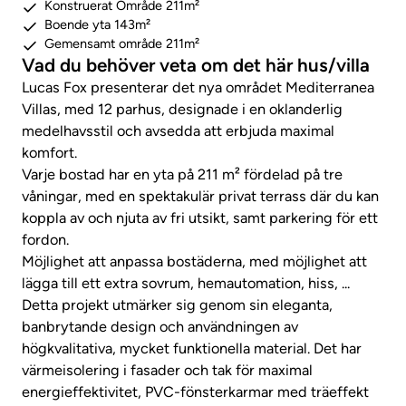
Konstruerat Område 211m²
Boende yta 143m²
Gemensamt område 211m²
Vad du behöver veta om det här hus/villa
Lucas Fox presenterar det nya området Mediterranea
Villas, med 12 parhus, designade i en oklanderlig
medelhavsstil och avsedda att erbjuda maximal
komfort.
Varje bostad har en yta på 211 m² fördelad på tre
våningar, med en spektakulär privat terrass där du kan
koppla av och njuta av fri utsikt, samt parkering för ett
fordon.
Möjlighet att anpassa bostäderna, med möjlighet att
lägga till ett extra sovrum, hemautomation, hiss, ...
Detta projekt utmärker sig genom sin eleganta,
banbrytande design och användningen av
högkvalitativa, mycket funktionella material. Det har
värmeisolering i fasader och tak för maximal
energieffektivitet, PVC-fönsterkarmar med träeffekt