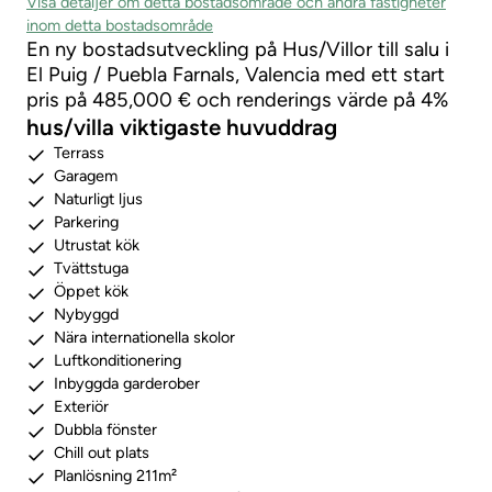
Visa detaljer om detta bostadsområde och andra fastigheter
inom detta bostadsområde
En ny bostadsutveckling på Hus/Villor till salu i
El Puig / Puebla Farnals, Valencia med ett start
pris på 485,000 € och renderings värde på 4%
hus/villa viktigaste huvuddrag
Terrass
Garagem
Naturligt ljus
Parkering
Utrustat kök
Tvättstuga
Öppet kök
Nybyggd
Nära internationella skolor
Luftkonditionering
Inbyggda garderober
Exteriör
Dubbla fönster
Chill out plats
Planlösning 211m²