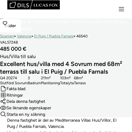
bilder
Spanien
Valencia
El Puig / Puebla Farnals
46540
VAL57248
485 000 €
Hus/Villa till salu
Excellent hus/villa med 4 Sovrum med 68m²
terrass till salu i El Puig / Puebla Farnals
Q4 2027
4
3
211m²
103m²
68m²
Slutförd
Sovrum
Badrum
Planlösning
Totalyta
Terrass
Fakta blad
Ritningar
Dela denna fastighet
Se liknande egenskaper
Starta en ny sökning
Denna fastighet är del av Mediterranea Villas Hus/Villor, El
Puig / Puebla Farnals, Valencia.