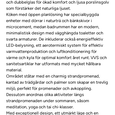
och dubbelglas för ökad komfort och ljusa porslinsgolv
som förstärker det naturliga ljuset.
Köken med öppen planlösning har specialbyggda
enheter med dörrar i naturträ och bänkskivor i
microcement, medan badrummen har en modern,
minimalistisk design med vägghängda toaletter och
svarta armaturer. De inkluderar också energieffektiv
LED-belysning, ett aerotermiskt system för effektiv
varmvattenproduktion och luftkonditionering för
värme och kyla för optimal komfort året runt. VVS och
sanitetsartiklar har utformats med mycket hållbara
material.
Området ståtar med en charmig strandpromenad,
kantad av trädgårdar och palmer som skapar en trevlig
miljö, perfekt för promenader och avkoppling.
Dessutom anordnas olika aktiviteter längs
strandpromenaden under sommaren, såsom
meditation, yoga och tai chi-klasser.
Med exceptionell design, ett utmärkt läge och en