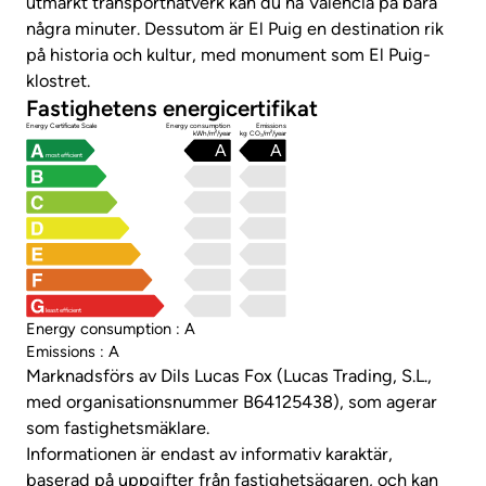
utmärkt transportnätverk kan du nå Valencia på bara
några minuter. Dessutom är El Puig en destination rik
på historia och kultur, med monument som El Puig-
klostret.
Fastighetens energicertifikat
Energy Certificate Scale
Energy consumption
Emissions
kWh/m²/year
kg CO₂/m²/year
A
A
most efficient
least efficient
Energy consumption : A
Emissions : A
Marknadsförs av Dils Lucas Fox (Lucas Trading, S.L.,
med organisationsnummer B64125438), som agerar
som fastighetsmäklare.
Informationen är endast av informativ karaktär,
baserad på uppgifter från fastighetsägaren, och kan