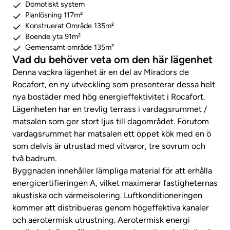
Domotiskt system
Planlösning 117m²
Konstruerat Område 135m²
Boende yta 91m²
Gemensamt område 135m²
Vad du behöver veta om den här lägenhet
Denna vackra lägenhet är en del av Miradors de
Rocafort, en ny utveckling som presenterar dessa helt
nya bostäder med hög energieffektivitet i Rocafort.
Lägenheten har en trevlig terrass i vardagsrummet /
matsalen som ger stort ljus till dagområdet. Förutom
vardagsrummet har matsalen ett öppet kök med en ö
som delvis är utrustad med vitvaror, tre sovrum och
två badrum.
Byggnaden innehåller lämpliga material för att erhålla
energicertifieringen A, vilket maximerar fastigheternas
akustiska och värmeisolering. Luftkonditioneringen
kommer att distribueras genom högeffektiva kanaler
och aerotermisk utrustning. Aerotermisk energi