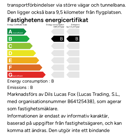
transportförbindelser via större vägar och tunnelbana.
Den ligger också bara 9,5 kilometer från flygplatsen.
Fastighetens energicertifikat
Energy Certificate Scale
Energy consumption
Emissions
kWh/m²/year
kg CO₂/m²/year
most efficient
B
B
least efficient
Energy consumption : B
Emissions : B
Marknadsförs av Dils Lucas Fox (Lucas Trading, S.L.,
med organisationsnummer B64125438), som agerar
som fastighetsmäklare.
Informationen är endast av informativ karaktär,
baserad på uppgifter från fastighetsägaren, och kan
komma att ändras. Den utgör inte ett bindande