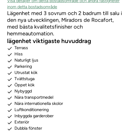
Visa detaljer om detta bostadsområde och andra fastigheter
inom detta bostadsområde
Lägenhet med 3 sovrum och 2 badrum till salu i
den nya utvecklingen, Miradors de Rocafort,
med bästa kvalitetsfinisher och
hemmeautomation.
lägenhet viktigaste huvuddrag
Terrass
Hiss
Naturligt ljus
Parkering
Utrustat kök
Tvättstuga
Öppet kök
Nybyggd
Nära transportmedel
Nära internationella skolor
Luftkonditionering
Inbyggda garderober
Exteriör
Dubbla fönster