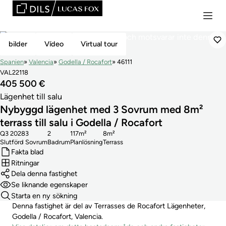
Exklusiv
bilder
Vídeo
Virtual tour
Spanien
Valencia
Godella / Rocafort
46111
VAL22118
405 500 €
Lägenhet till salu
Nybyggd lägenhet med 3 Sovrum med 8m²
terrass till salu i Godella / Rocafort
Q3 2028
3
2
117m²
8m²
Slutförd
Sovrum
Badrum
Planlösning
Terrass
Fakta blad
Ritningar
Dela denna fastighet
Se liknande egenskaper
Starta en ny sökning
Denna fastighet är del av Terrasses de Rocafort Lägenheter,
Godella / Rocafort, Valencia.