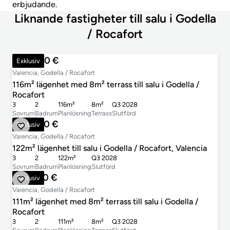
erbjudande.
Liknande fastigheter till salu i Godella
/ Rocafort
400 500 €
Exklusiv
Valencia, Godella / Rocafort
116m² lägenhet med 8m² terrass till salu i Godella /
Rocafort
3
2
116m²
8m²
Q3 2028
Sovrum
Badrum
Planlösning
Terrass
Slutförd
360 000 €
Exklusiv
Valencia, Godella / Rocafort
122m² lägenhet till salu i Godella / Rocafort, Valencia
3
2
122m²
Q3 2028
Sovrum
Badrum
Planlösning
Slutförd
394 500 €
Exklusiv
Valencia, Godella / Rocafort
111m² lägenhet med 8m² terrass till salu i Godella /
Rocafort
3
2
111m²
8m²
Q3 2028