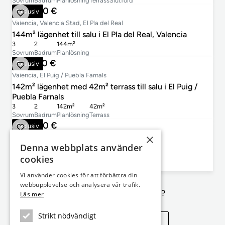
Sovrum
Badrum
Planlösning
Terrass
Slutförd
430 000 €
Exklusiv
Valencia, Valencia Stad, El Pla del Real
144m² lägenhet till salu i El Pla del Real, Valencia
3
2
144m²
Sovrum
Badrum
Planlösning
539 500 €
Exklusiv
Valencia, El Puig / Puebla Farnals
142m² lägenhet med 42m² terrass till salu i El Puig /
Puebla Farnals
3
2
142m²
42m²
Sovrum
Badrum
Planlösning
Terrass
380 000 €
Exklusiv
×
Valencia, Valencia Stad, Ruzafa
Denna webbplats använder
88m² lägenhet till salu i Ruzafa, Valencia
cookies
2
2
88m²
Sovrum
Badrum
Planlösning
Vi använder cookies för att förbättra din
webbupplevelse och analysera vår trafik.
Inte exakt vad du letar efter?
Läs mer
Strikt nödvändigt
Se liknande egenskaper