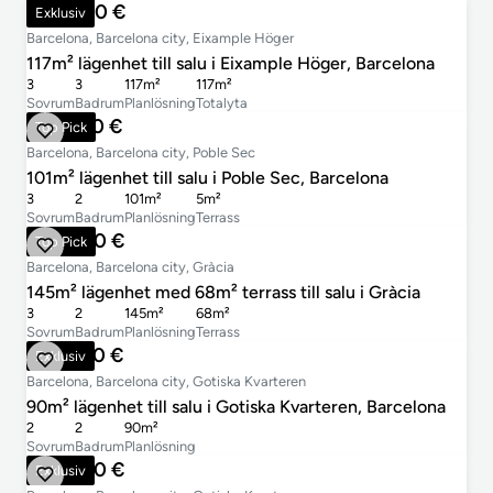
860 000 €
Exklusiv
Barcelona, Barcelona city, Eixample Höger
117m² lägenhet till salu i Eixample Höger, Barcelona
3
3
117m²
117m²
Sovrum
Badrum
Planlösning
Totalyta
725 000 €
Top Pick
Barcelona, Barcelona city, Poble Sec
101m² lägenhet till salu i Poble Sec, Barcelona
3
2
101m²
5m²
Sovrum
Badrum
Planlösning
Terrass
699 000 €
Top Pick
Barcelona, Barcelona city, Gràcia
145m² lägenhet med 68m² terrass till salu i Gràcia
3
2
145m²
68m²
Sovrum
Badrum
Planlösning
Terrass
575 000 €
Exklusiv
Barcelona, Barcelona city, Gotiska Kvarteren
90m² lägenhet till salu i Gotiska Kvarteren, Barcelona
2
2
90m²
Sovrum
Badrum
Planlösning
695 000 €
Exklusiv