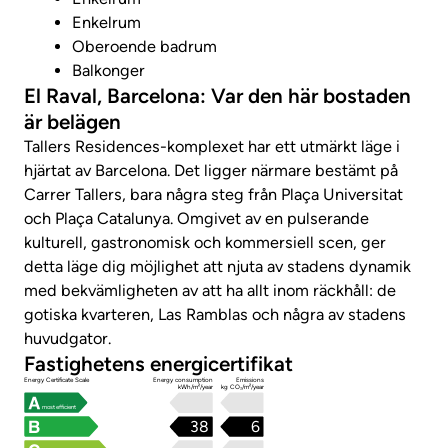
Enkelrum
Oberoende badrum
Balkonger
El Raval, Barcelona: Var den här bostaden
är belägen
Tallers Residences-komplexet har ett utmärkt läge i
hjärtat av Barcelona. Det ligger närmare bestämt på
Carrer Tallers, bara några steg från Plaça Universitat
och Plaça Catalunya. Omgivet av en pulserande
kulturell, gastronomisk och kommersiell scen, ger
detta läge dig möjlighet att njuta av stadens dynamik
med bekvämligheten av att ha allt inom räckhåll: de
gotiska kvarteren, Las Ramblas och några av stadens
huvudgator.
Fastighetens energicertifikat
Energy Certificate Scale
Energy consumption
Emissions
kWh/m²/year
kg CO₂/m²/year
most efficient
38
6