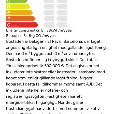
least efficient
Energy consumption B : 38kWh/m²/year
Emissions B : 6kg CO₂/m²/year
Bostaden är belägen i El Raval, Barcelona, där läget
anges ungefärligt i enlighet med gällande lagstiftning.
Den har 0 m² byggda och 0 m² användbara ytor.
Bostaden befinner sig i nybyggd skick. Det totala
försäljningspriset är 590 000 €. Det angivna priset
inkluderar inte skatter eller kostnader i samband med
köpet som, enligt gällande lagstiftning, åligger
köparen. I detta fall tillkommer moms samt AJD. Det
inkluderar inte heller notarie- och
registreringsavgifter. Fastigheten har ett
energicertifikat tillgängligt. När det gäller
bostadsintyget har vi detta, med nummer , vilket vi