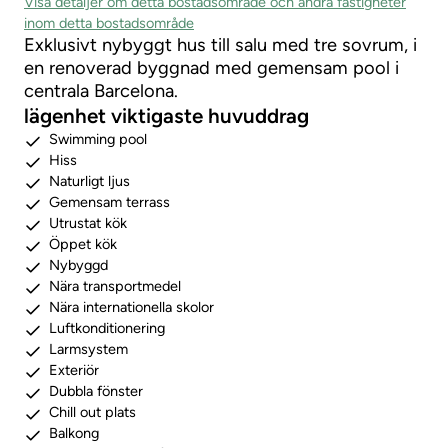
Visa detaljer om detta bostadsområde och andra fastigheter
inom detta bostadsområde
Exklusivt nybyggt hus till salu med tre sovrum, i
en renoverad byggnad med gemensam pool i
centrala Barcelona.
lägenhet viktigaste huvuddrag
Swimming pool
Hiss
Naturligt ljus
Gemensam terrass
Utrustat kök
Öppet kök
Nybyggd
Nära transportmedel
Nära internationella skolor
Luftkonditionering
Larmsystem
Exteriör
Dubbla fönster
Chill out plats
Balkong