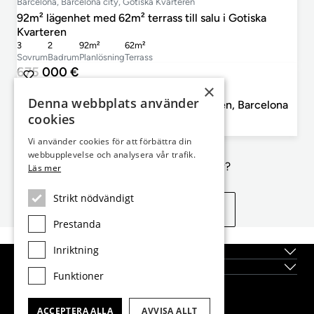
Barcelona, Barcelona city, Gotiska Kvarteren
92m² lägenhet med 62m² terrass till salu i Gotiska
Kvarteren
3
2
92m²
62m²
Sovrum
Badrum
Planlösning
Terrass
675 000 €
×
Barcelona, Barcelona city, Gotiska Kvarteren
Denna webbplats använder
156m² lägenhet till salu i Gotiska Kvarteren, Barcelona
cookies
4
2
156m²
Sovrum
Badrum
Planlösning
Vi använder cookies för att förbättra din
webbupplevelse och analysera vår trafik.
Inte exakt vad du letar efter?
Läs mer
Strikt nödvändigt
Se liknande egenskaper
Prestanda
Inriktning
Topplägen
Nybyggda fastigheter
Funktioner
Dils Lucas Fox Head Office
ACCEPTERA ALLA
AVVISA ALLT