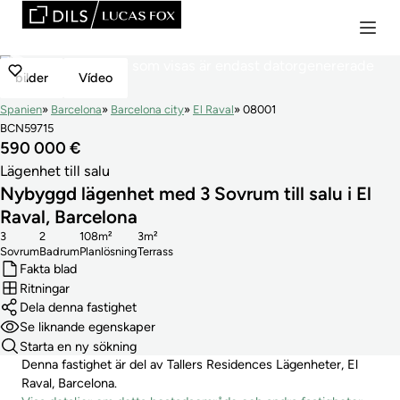
bilder
Vídeo
Spanien
Barcelona
Barcelona city
El Raval
08001
BCN59715
590 000 €
Lägenhet till salu
Nybyggd lägenhet med 3 Sovrum till salu i El
Raval, Barcelona
3
2
108m²
3m²
Sovrum
Badrum
Planlösning
Terrass
Fakta blad
Ritningar
Dela denna fastighet
Se liknande egenskaper
Starta en ny sökning
Denna fastighet är del av Tallers Residences Lägenheter, El
Raval, Barcelona.