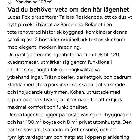
Planlösning 108m²
Vad du behöver veta om den här lägenhet
Lucas Fox presenterar Tallers Residences, ett exklusivt
nytt projekt i hjärtat av Barcelona. Beläget i en
totalrenoverad historisk byggnad, kombinerar denna
samling av 12 bostäder originell arkitektonisk charm
med elegant, modern inredning.
De rymliga trerumslägenheterna, från 108 till 120
kvadratmeter, utmärker sig genom funktionell
planlösning, högt i tak och högkvalitativa
ytbehandlingar. Träsnickerier, parkettgolv och badrum
klädda med stora porslinskakel skapar sofistikerade
och inbjudande utrymmen. Köken, utrustade med
toppmoderna vitvaror, är utformade för att erbjuda
maximal komfort och funktionalitet.
Denna lägenhet ligger på första våningen i byggnaden
och har 108 m² boyta och 8 m² privat utomhusyta. Den
har tre sovrum, två badrum (ett ensuite) och ett
rymligt vardagsrum och matplats i öppen planlösning