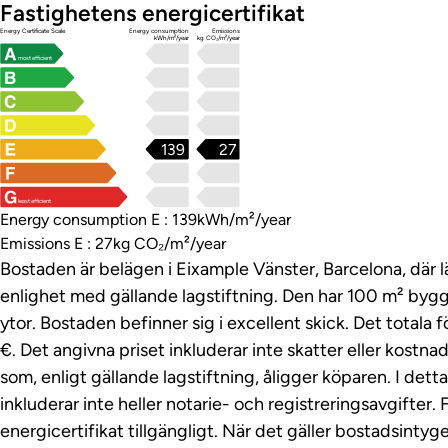
Fastighetens energicertifikat
Energy Certificate Scale
Energy consumption
Emissions
kWh/m²/year
kg CO₂/m²/year
most efficient
139
27
least efficient
Energy consumption E : 139kWh/m²/year
Emissions E : 27kg CO₂/m²/year
Bostaden är belägen i Eixample Vänster, Barcelona, där l
enlighet med gällande lagstiftning. Den har 100 m² by
ytor. Bostaden befinner sig i excellent skick. Det totala 
€. Det angivna priset inkluderar inte skatter eller kost
som, enligt gällande lagstiftning, åligger köparen. I detta
inkluderar inte heller notarie- och registreringsavgifter.
energicertifikat tillgängligt. När det gäller bostadsinty