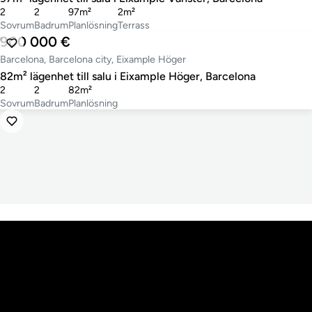
2
2
97m²
2m²
Sovrum
Badrum
Planlösning
Terrass
900 000 €
Barcelona, Barcelona city, Eixample Höger
82m² lägenhet till salu i Eixample Höger, Barcelona
2
2
82m²
Sovrum
Badrum
Planlösning