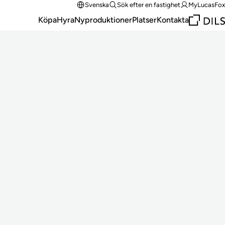
Svenska
Sök efter en fastighet
MyLucasFox
Köpa
Hyra
Nyproduktioner
Platser
Kontakta