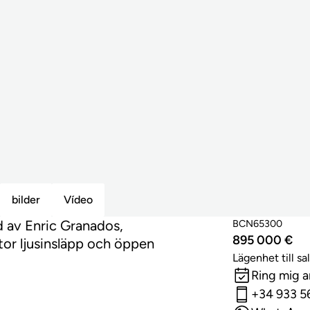
bilder
Vídeo
d av Enric Granados,
BCN65300
895 000 €
or ljusinsläpp och öppen
Lägenhet till sa
Ring mig 
+34 933 5