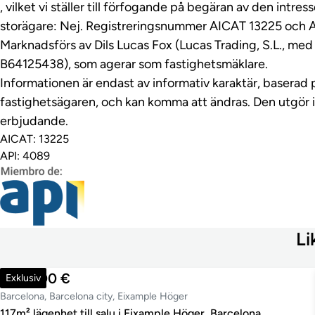
, vilket vi ställer till förfogande på begäran av den intre
storägare: Nej. Registreringsnummer AICAT 13225 och 
Marknadsförs av Dils Lucas Fox (Lucas Trading, S.L., m
B64125438), som agerar som fastighetsmäklare.
Informationen är endast av informativ karaktär, baserad 
fastighetsägaren, och kan komma att ändras. Den utgör 
erbjudande.
AICAT: 13225
API: 4089
Li
860 000 €
Exklusiv
Barcelona, Barcelona city, Eixample Höger
117m² lägenhet till salu i Eixample Höger, Barcelona