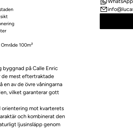
WhatsApp
info@luca
 staden
sikt
onering
ter
t Område 100m²
ig byggnad på Calle Enric
v de mest eftertraktade
på en av de övre våningarna
en, vilket garanterar gott
 orientering mot kvarterets
karaktär och kombinerat den
turligt ljusinsläpp genom