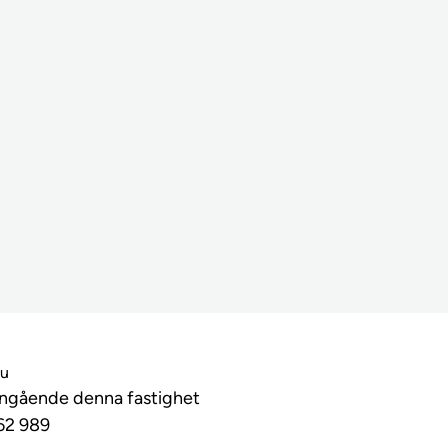
lu
angående denna fastighet
62 989