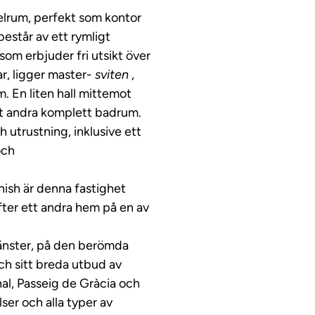
kelrum, perfekt som kontor
estår av ett rymligt
om erbjuder fri utsikt över
ar, ligger master-
sviten
,
 En liten hall mittemot
tt andra komplett badrum.
 utrustning, inklusive ett
och
inish är denna fastighet
fter ett andra hem på en av
 vänster, på den berömda
ch sitt breda utbud av
al, Passeig de Gràcia och
ser och alla typer av