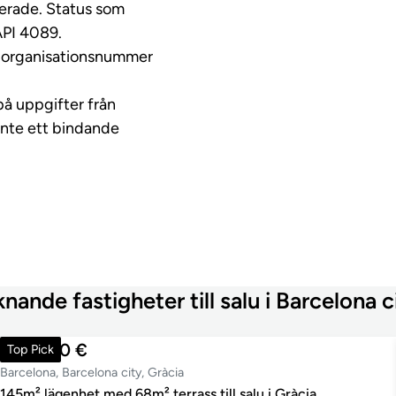
sserade. Status som
API 4089.
ed organisationsnummer
på uppgifter från
inte ett bindande
knande fastigheter till salu i Barcelona c
699 000 €
Top Pick
Barcelona, Barcelona city, Gràcia
145m² lägenhet med 68m² terrass till salu i Gràcia