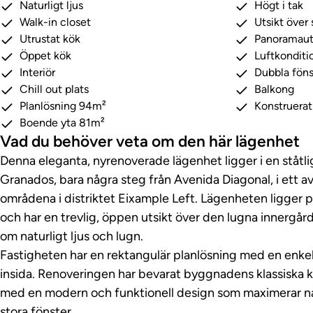
Naturligt ljus
Högt i tak
Walk-in closet
Utsikt över
Utrustat kök
Panoramaut
Öppet kök
Luftkonditi
Interiör
Dubbla föns
Chill out plats
Balkong
Planlösning 94m²
Konstruera
Boende yta 81m²
Vad du behöver veta om den här lägenhet
Denna eleganta, nyrenoverade lägenhet ligger i en ståtl
Granados, bara några steg från Avenida Diagonal, i ett a
områdena i distriktet Eixample Left. Lägenheten ligger 
och har en trevlig, öppen utsikt över den lugna innergård
om naturligt ljus och lugn.
Fastigheten har en rektangulär planlösning med en enkel
insida. Renoveringen har bevarat byggnadens klassiska 
med en modern och funktionell design som maximerar na
stora fönster.