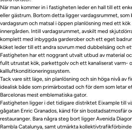
När man kommer in i fastigheten leder en hall till ett en
eller gästrum. Bortom detta ligger vardagsrummet, som b
vardagsrum och matsal i öppen planlösning med ett kök s
innergården. Intill vardagsrummet, avskilt med skjutdörr
komplett med inbyggda garderober och ett eget badrum.
köket leder till ett andra sovrum med dubbelsäng och e
Fastigheten har ett noggrant utvalt utbud av material och
fullt utrustat kök, parkettgolv och ett kanaliserat varm- 
kallluftkonditioneringssystem.
Tack vare sitt läge, sin planlösning och sin höga nivå av f
idealisk både som primärbostad och för dem som letar e
Barcelonas mest emblematiska gator.
Fastigheten ligger i det tidigare distriktet Eixample till
gågatan Enric Granados, känd för sin bostadsatmosfär o
restauranger. Bara några steg bort ligger Avenida Diagon
Rambla Catalunya, samt utmärkta kollektivtrafikförbindel