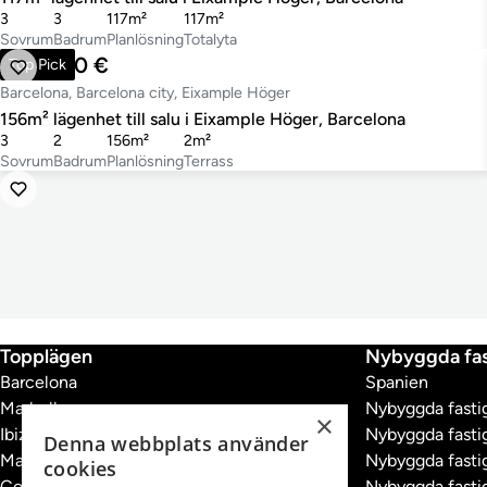
3
3
117m²
117m²
Sovrum
Badrum
Planlösning
Totalyta
920 000 €
Top Pick
Barcelona, Barcelona city, Eixample Höger
156m² lägenhet till salu i Eixample Höger, Barcelona
3
2
156m²
2m²
Sovrum
Badrum
Planlösning
Terrass
Topplägen
Nybyggda fas
Barcelona
Spanien
Marbella
Nybyggda fastig
×
Ibiza
Nybyggda fastig
Denna webbplats använder
Madrid
Nybyggda fastig
cookies
Costa Brava
Nybyggda fastig