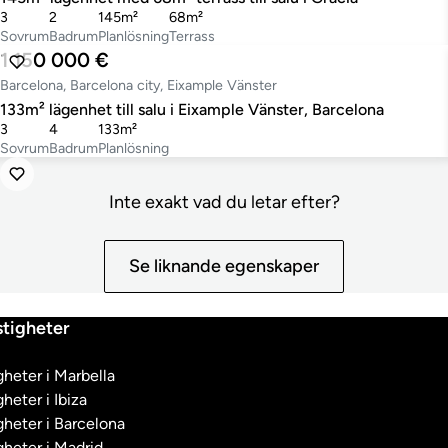
3
2
145m²
68m²
Sovrum
Badrum
Planlösning
Terrass
1 150 000 €
Barcelona, Barcelona city, Eixample Vänster
133m² lägenhet till salu i Eixample Vänster, Barcelona
3
4
133m²
Sovrum
Badrum
Planlösning
Inte exakt vad du letar efter?
Se liknande egenskaper
tigheter
heter i Marbella
heter i Ibiza
heter i Barcelona
heter i Madrid