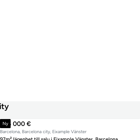
ity
895 000 €
Ny
Barcelona, Barcelona city, Eixample Vänster
97m² lägenhet till salu i Eixample Vänster, Barcelona