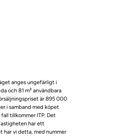
äget anges ungefärligt i
ggda och 81 m² användbara
försäljningspriset är 895 000
nader i samband med köpet
 fall tillkommer ITP. Det
 Fastigheten har ett
get har vi detta, med nummer