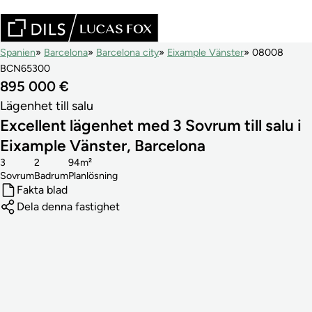
Spanien
Barcelona
Barcelona city
Eixample Vänster
08008
BCN65300
895 000 €
Lägenhet till salu
Excellent lägenhet med 3 Sovrum till salu i
Eixample Vänster, Barcelona
3
2
94m²
Sovrum
Badrum
Planlösning
Fakta blad
Dela denna fastighet