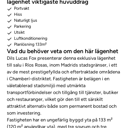
lägenhet viktigaste huvuddrag
Portvakt
Hiss
Naturligt ljus
Parkering
Utsikt
Luftkonditionering
Planlösning 133m²
Vad du behöver veta om den här lägenhet
Dils Lucas Fox presenterar denna exklusiva lägenhet
till salu i Ríos Rosas, inom Madrids stadsgränser, i ett
av de mest prestigefyllda och eftertraktade områdena
i Chamberí-distriktet. Fastigheten är belägen i en
väletablerad stadsmiljö med utmärkta
transportförbindelser och tillgång till tjänster, butiker
och restauranger, vilket gör den till ett särskilt
attraktivt alternativ både som permanent bostad och
som investering.
Fastigheten har en ungefärlig byggd yta på 133 m²
(120 m² användbar yta), med tre sovrum och tre