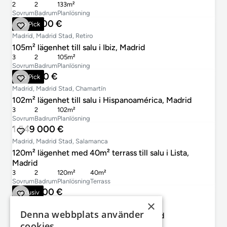
2
2
133m²
Sovrum
Badrum
Planlösning
1 148 000 €
Top Pick
Madrid, Madrid Stad, Retiro
105m² lägenhet till salu i Ibiz, Madrid
3
2
105m²
Sovrum
Badrum
Planlösning
986 000 €
Top Pick
Madrid, Madrid Stad, Chamartín
102m² lägenhet till salu i Hispanoamérica, Madrid
3
2
102m²
Sovrum
Badrum
Planlösning
1 549 000 €
Madrid, Madrid Stad, Salamanca
120m² lägenhet med 40m² terrass till salu i Lista,
Madrid
3
2
120m²
40m²
Sovrum
Badrum
Planlösning
Terrass
1 325 000 €
Exklusiv
×
Madrid, Madrid Stad, Chamberí
Denna webbplats använder
168m² lägenhet till salu i Trafalgar, Madrid
cookies
4
2
168m²