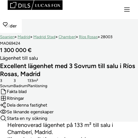
bilder
Spanien
Madrid
Madrid Stad
Chamberí
Ríos Rosas
28003
MAD69424
1 300 000 €
Lägenhet till salu
Excellent lägenhet med 3 Sovrum till salu i Ríos
Rosas, Madrid
3
3
133m²
Sovrum
Badrum
Planlösning
Fakta blad
Ritningar
Dela denna fastighet
Se liknande egenskaper
Starta en ny sökning
Helrenoverad lägenhet på 133 m² till salu i
Chamberí, Madrid.