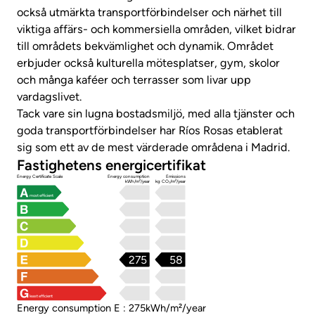
också utmärkta transportförbindelser och närhet till
viktiga affärs- och kommersiella områden, vilket bidrar
till områdets bekvämlighet och dynamik. Området
erbjuder också kulturella mötesplatser, gym, skolor
och många kaféer och terrasser som livar upp
vardagslivet.
Tack vare sin lugna bostadsmiljö, med alla tjänster och
goda transportförbindelser har Ríos Rosas etablerat
sig som ett av de mest värderade områdena i Madrid.
Fastighetens energicertifikat
Energy Certificate Scale
Energy consumption
Emissions
kWh/m²/year
kg CO₂/m²/year
most efficient
275
58
least efficient
Energy consumption E : 275kWh/m²/year