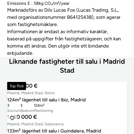
Emissions E : 58kg CO₂/m²/year
Marknadsförs av Dils Lucas Fox (Lucas Trading, S.L.,
med organisationsnummer B64125438), som agerar
som fastighetsmäklare.
Informationen är endast av informativ karaktär,
baserad på uppgifter från fastighetsägaren, och kan
komma att ändras. Den utgör inte ett bindande
erbjudande.
Liknande fastigheter till salu i Madrid
Stad
1 390 000 €
Top Pick
Madrid, Madrid Stad, Retiro
124m² lägenhet till salu i Ibiz, Madrid
3
3
124m²
Sovrum
Badrum
Planlösning
1 180 000 €
Madrid, Madrid Stad, Salamanca
133m² lägenhet till salu i Guindalera, Madrid