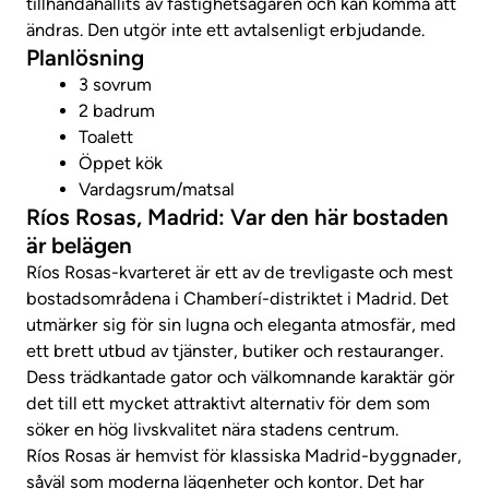
tillhandahållits av fastighetsägaren och kan komma att
ändras. Den utgör inte ett avtalsenligt erbjudande.
Planlösning
3 sovrum
2 badrum
Toalett
Öppet kök
Vardagsrum/matsal
Ríos Rosas, Madrid: Var den här bostaden
är belägen
Ríos Rosas-kvarteret är ett av de trevligaste och mest
bostadsområdena i Chamberí-distriktet i Madrid. Det
utmärker sig för sin lugna och eleganta atmosfär, med
ett brett utbud av tjänster, butiker och restauranger.
Dess trädkantade gator och välkomnande karaktär gör
det till ett mycket attraktivt alternativ för dem som
söker en hög livskvalitet nära stadens centrum.
Ríos Rosas är hemvist för klassiska Madrid-byggnader,
såväl som moderna lägenheter och kontor. Det har