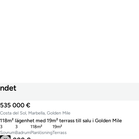
andet
535 000 €
Costa del Sol, Marbella, Golden Mile
118m² lägenhet med 19m² terrass till salu i Golden Mile
3
3
118m²
19m²
Sovrum
Badrum
Planlösning
Terrass