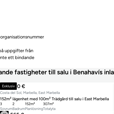
ed organisationsnummer
på uppgifter från
inte ett bindande
ande fastigheter till salu i Benahavís inl
790 000 €
Exklusiv
Costa del Sol, Marbella, East Marbella
152m² lägenhet med 100m² Trädgård till salu i East Marbella
3
2
152m²
307m²
Sovrum
Badrum
Planlösning
Totalyta