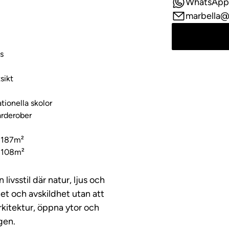
WhatsApp
marbella@
us
sikt
tionella skolor
arderober
g 187m²
 108m²
vsstil där natur, ljus och
et och avskildhet utan att
rkitektur, öppna ytor och
gen.