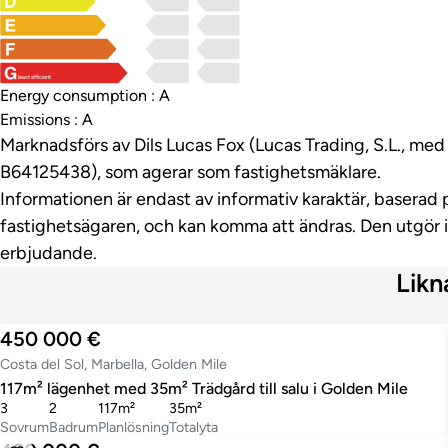
least efficient
Energy consumption : A
Emissions : A
Marknadsförs av Dils Lucas Fox (Lucas Trading, S.L., m
B64125438), som agerar som fastighetsmäklare.
Informationen är endast av informativ karaktär, baserad 
fastighetsägaren, och kan komma att ändras. Den utgör 
erbjudande.
Likn
450 000 €
Costa del Sol, Marbella, Golden Mile
117m² lägenhet med 35m² Trädgård till salu i Golden Mile
3
2
117m²
35m²
Sovrum
Badrum
Planlösning
Totalyta