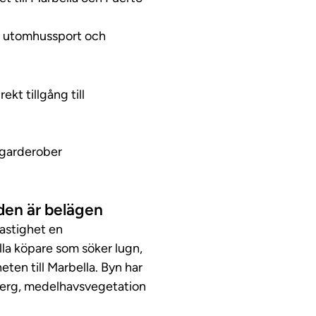
ng, utomhussport och
t tillgång till
garderober
aden är belägen
fastighet en
la köpare som söker lugn,
eten till Marbella. Byn har
 berg, medelhavsvegetation