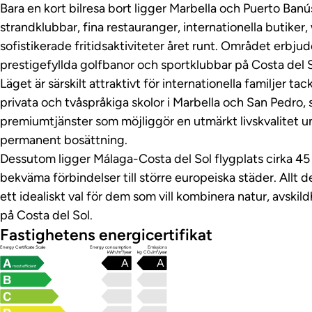
Bara en kort bilresa bort ligger Marbella och Puerto Banús
strandklubbar, fina restauranger, internationella butiker
sofistikerade fritidsaktiviteter året runt. Området erbjude
prestigefyllda golfbanor och sportklubbar på Costa del S
Läget är särskilt attraktivt för internationella familjer ta
privata och tvåspråkiga skolor i Marbella och San Pedro,
premiumtjänster som möjliggör en utmärkt livskvalitet un
permanent bosättning.
Dessutom ligger Málaga-Costa del Sol flygplats cirka 45 
bekväma förbindelser till större europeiska städer. Allt d
ett idealiskt val för dem som vill kombinera natur, avskil
på Costa del Sol.
Fastighetens energicertifikat
Energy Certificate Scale
Energy consumption
Emissions
kWh/m²/year
kg CO₂/m²/year
A
A
most efficient