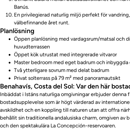
Banús.
En privilegierad naturlig miljö perfekt för vandri
välbefinnande året runt.
Planlösning
Öppen planlösning med vardagsrum/matsal och direk
huvudterrassen
Öppet kök utrustat med integrerade vitvaror
Master bedroom med eget badrum och inbyggda 
Två ytterligare sovrum med delat badrum
Privat solterrass på 79 m² med panoramautsikt
Benahavís, Costa del Sol: Var den här bost
Inbäddat i Istáns naturliga omgivningar erbjuder denna 
bostadsupplevelse som är högt värderad av internationel
avskildhet och en koppling till naturen utan att offra närh
behållit sin traditionella andalusiska charm, omgiven av
och den spektakulära La Concepción-reservoaren.