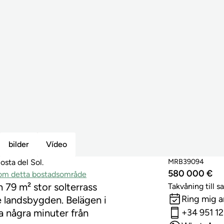
bilder
Vídeo
MRB39094
osta del Sol.
580 000 €
inom detta bostadsområde
 79 m² stor solterrass
Takvåning till sa
Ring mig 
 landsbygden. Belägen i
 några minuter från
+34 951 12