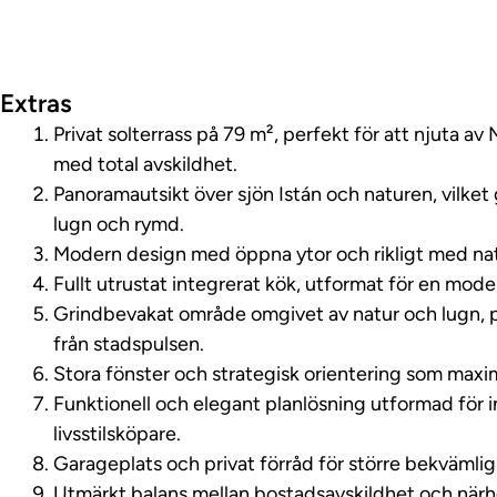
Visa fastighetsv
Extras
Privat solterrass på 79 m², perfekt för att njuta a
med total avskildhet.
Panoramautsikt över sjön Istán och naturen, vilket 
lugn och rymd.
Modern design med öppna ytor och rikligt med natu
Fullt utrustat integrerat kök, utformat för en modern
Grindbevakat område omgivet av natur och lugn, pe
från stadspulsen.
Stora fönster och strategisk orientering som maxim
Funktionell och elegant planlösning utformad för i
livsstilsköpare.
Garageplats och privat förråd för större bekvämlig
Utmärkt balans mellan bostadsavskildhet och närhe