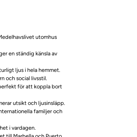
ideo
v Medelhavslivet utomhus
ger en ständig känsla av
rligt ljus i hela hemmet.
 och social livsstil.
rfekt för att koppla bort
erar utsikt och ljusinsläpp.
nternationella familjer och
het i vardagen.
t till Marbella och Puerto