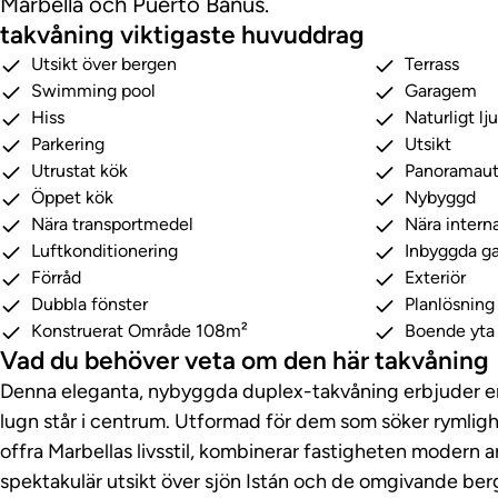
Marbella och Puerto Banús.
takvåning viktigaste huvuddrag
Utsikt över bergen
Terrass
Swimming pool
Garagem
Hiss
Naturligt lj
Parkering
Utsikt
Utrustat kök
Panoramaut
Öppet kök
Nybyggd
Nära transportmedel
Nära interna
Luftkonditionering
Inbyggda g
Förråd
Exteriör
Dubbla fönster
Planlösnin
Konstruerat Område 108m²
Boende yta
Vad du behöver veta om den här takvåning
Denna eleganta, nybyggda duplex-takvåning erbjuder en li
lugn står i centrum. Utformad för dem som söker rymligh
offra Marbellas livsstil, kombinerar fastigheten modern a
spektakulär utsikt över sjön Istán och de omgivande ber