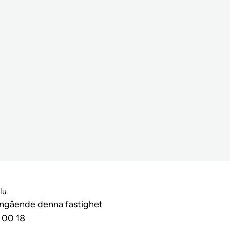
lu
angående denna fastighet
 00 18