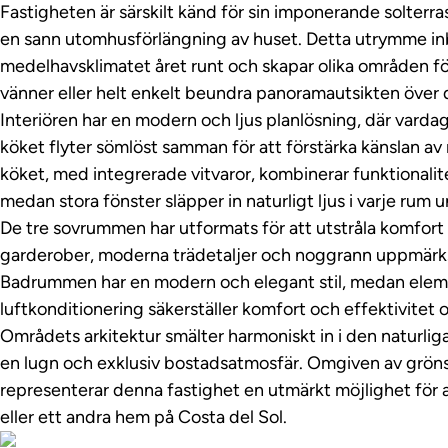
Fastigheten är särskilt känd för sin imponerande solterr
en sann utomhusförlängning av huset. Detta utrymme inb
medelhavsklimatet året runt och skapar olika områden f
vänner eller helt enkelt beundra panoramautsikten över 
Interiören har en modern och ljus planlösning, där var
köket flyter sömlöst samman för att förstärka känslan av 
köket, med integrerade vitvaror, kombinerar funktionali
medan stora fönster släpper in naturligt ljus i varje rum 
De tre sovrummen har utformats för att utstråla komfor
garderober, moderna trädetaljer och noggrann uppmärks
Badrummen har en modern och elegant stil, medan ele
luftkonditionering säkerställer komfort och effektivitet 
Områdets arkitektur smälter harmoniskt in i den naturli
en lugn och exklusiv bostadsatmosfär. Omgiven av grön
representerar denna fastighet en utmärkt möjlighet för
eller ett andra hem på Costa del Sol.