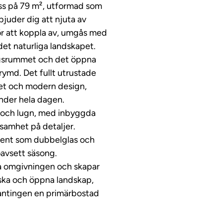
ass på 79 m², utformad som
juder dig att njuta av
ör att koppla av, umgås med
det naturliga landskapet.
dagsrummet och det öppna
rymd. Det fullt utrustade
tet och modern design,
under hela dagen.
t och lugn, med inbyggda
amhet på detaljer.
ment som dubbelglas och
oavsett säsong.
ga omgivningen och skapar
ska och öppna landskap,
 antingen en primärbostad