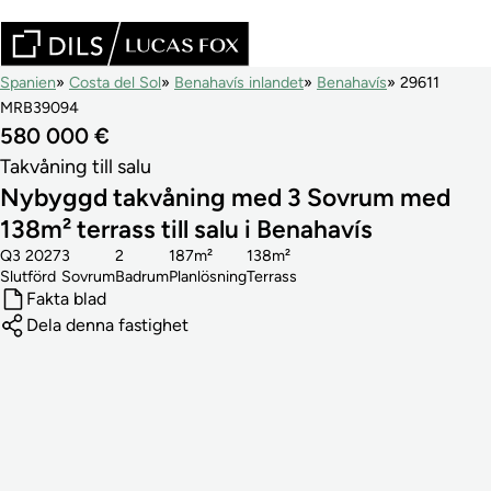
Spanien
Costa del Sol
Benahavís inlandet
Benahavís
29611
MRB39094
580 000 €
Takvåning till salu
Nybyggd takvåning med 3 Sovrum med
138m² terrass till salu i Benahavís
Q3 2027
3
2
187m²
138m²
Slutförd
Sovrum
Badrum
Planlösning
Terrass
Fakta blad
Dela denna fastighet