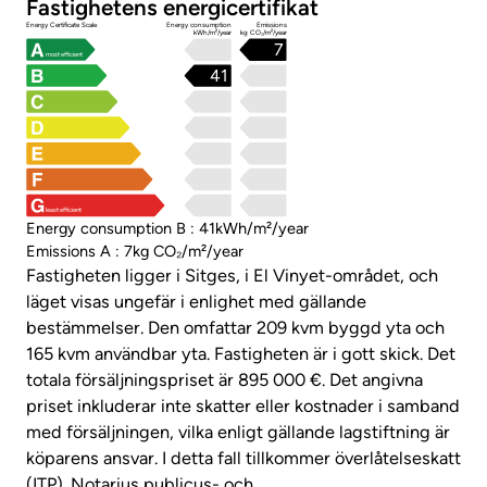
Fastighetens energicertifikat
Energy Certificate Scale
Energy consumption
Emissions
kWh/m²/year
kg CO₂/m²/year
7
most efficient
41
least efficient
Energy consumption B : 41kWh/m²/year
Emissions A : 7kg CO₂/m²/year
Fastigheten ligger i Sitges, i El Vinyet-området, och
läget visas ungefär i enlighet med gällande
bestämmelser. Den omfattar 209 kvm byggd yta och
165 kvm användbar yta. Fastigheten är i gott skick. Det
totala försäljningspriset är 895 000 €. Det angivna
priset inkluderar inte skatter eller kostnader i samband
med försäljningen, vilka enligt gällande lagstiftning är
köparens ansvar. I detta fall tillkommer överlåtelseskatt
(ITP). Notarius publicus- och