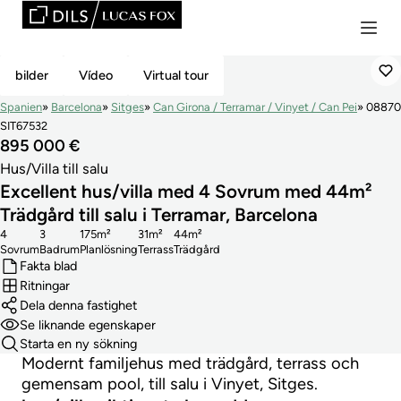
Reserverad
bilder
Vídeo
Virtual tour
Spanien
Barcelona
Sitges
Can Girona / Terramar / Vinyet / Can Pei
08870
SIT67532
895 000 €
Hus/Villa till salu
Excellent hus/villa med 4 Sovrum med 44m²
Trädgård till salu i Terramar, Barcelona
4
3
175m²
31m²
44m²
Sovrum
Badrum
Planlösning
Terrass
Trädgård
Fakta blad
Ritningar
Dela denna fastighet
Se liknande egenskaper
Starta en ny sökning
Modernt familjehus med trädgård, terrass och
gemensam pool, till salu i Vinyet, Sitges.