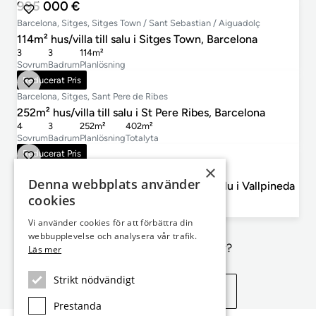
995 000 €
Barcelona, Sitges, Sitges Town / Sant Sebastian / Aiguadolç
114m² hus/villa till salu i Sitges Town, Barcelona
3
3
114m²
Sovrum
Badrum
Planlösning
1 150 000 €
Reducerat Pris
Barcelona, Sitges, Sant Pere de Ribes
252m² hus/villa till salu i St Pere Ribes, Barcelona
4
3
252m²
402m²
Sovrum
Badrum
Planlösning
Totalyta
795 000 €
Reducerat Pris
×
Barcelona, Sitges, Vallpineda / Santa Barbara
Denna webbplats använder
177m² hus/villa med 27m² Trädgård till salu i Vallpineda
cookies
5
3
177m²
31m²
Sovrum
Badrum
Planlösning
Terrass
Vi använder cookies för att förbättra din
webbupplevelse och analysera vår trafik.
Inte exakt vad du letar efter?
Läs mer
Strikt nödvändigt
Se liknande egenskaper
Prestanda