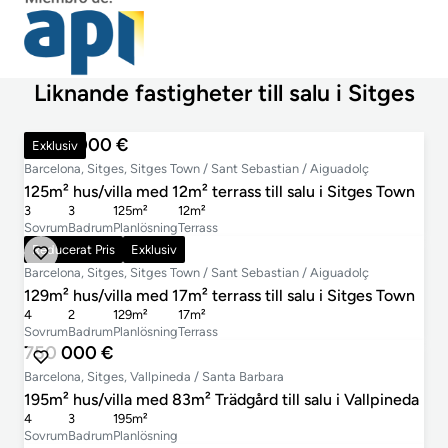
Liknande fastigheter till salu i Sitges
1 000 000 €
Exklusiv
Barcelona, Sitges, Sitges Town / Sant Sebastian / Aiguadolç
125m² hus/villa med 12m² terrass till salu i Sitges Town
3
3
125m²
12m²
Sovrum
Badrum
Planlösning
Terrass
799 000 €
Reducerat Pris
Exklusiv
Barcelona, Sitges, Sitges Town / Sant Sebastian / Aiguadolç
129m² hus/villa med 17m² terrass till salu i Sitges Town
4
2
129m²
17m²
Sovrum
Badrum
Planlösning
Terrass
750 000 €
Barcelona, Sitges, Vallpineda / Santa Barbara
195m² hus/villa med 83m² Trädgård till salu i Vallpineda
4
3
195m²
Sovrum
Badrum
Planlösning