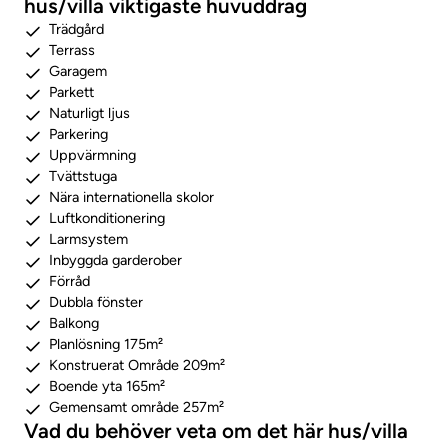
hus/villa viktigaste huvuddrag
Trädgård
Terrass
Garagem
Parkett
Naturligt ljus
Parkering
Uppvärmning
Tvättstuga
Nära internationella skolor
Luftkonditionering
Larmsystem
Inbyggda garderober
Förråd
Dubbla fönster
Balkong
Planlösning 175m²
Konstruerat Område 209m²
Boende yta 165m²
Gemensamt område 257m²
Vad du behöver veta om det här hus/villa