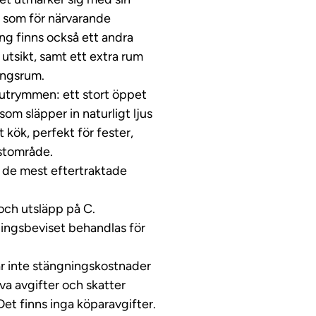
 som för närvarande
g finns också ett andra
tsikt, samt ett extra rum
ingsrum.
a utrymmen: ett stort öppet
som släpper in naturligt ljus
 kök, perfekt för fester,
ästområde.
v de mest eftertraktade
och utsläpp på C.
ingsbeviset behandlas för
ar inte stängningskostnader
iva avgifter och skatter
 Det finns inga köparavgifter.