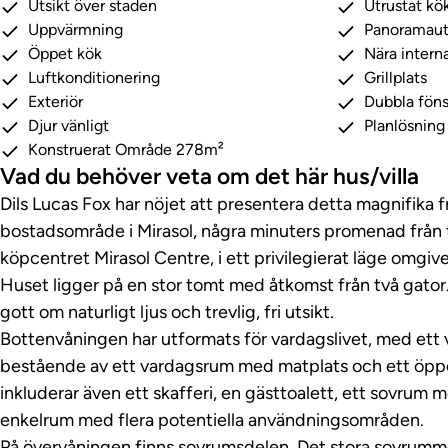
Utsikt över staden
Utrustat kö
Uppvärmning
Panoramaut
Öppet kök
Nära interna
Luftkonditionering
Grillplats
Exteriör
Dubbla föns
Djur vänligt
Planlösnin
Konstruerat Område 278m²
Vad du behöver veta om det här hus/villa
Dils Lucas Fox har nöjet att presentera detta magnifika f
bostadsområde i Mirasol, några minuters promenad från
köpcentret Mirasol Centre, i ett privilegierat läge omgi
Huset ligger på en stor tomt med åtkomst från två gator.
gott om naturligt ljus och trevlig, fri utsikt.
Bottenvåningen har utformats för vardagslivet, med et
bestående av ett vardagsrum med matplats och ett öpp
inkluderar även ett skafferi, en gästtoalett, ett sovrum
enkelrum med flera potentiella användningsområden.
På övervåningen finns sovrumsdelen. Det stora sovrumm