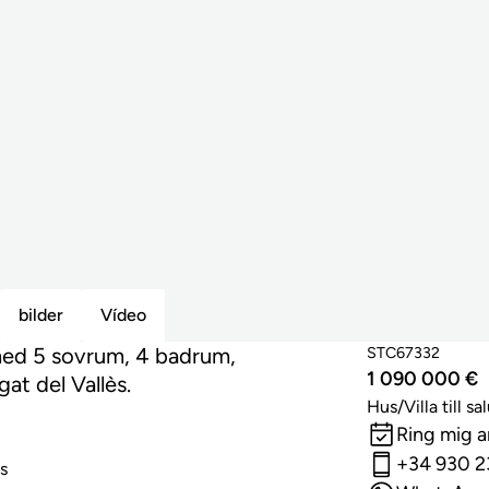
bilder
Vídeo
med 5 sovrum, 4 badrum,
STC67332
1 090 000 €
gat del Vallès.
Hus/Villa till sa
Ring mig 
+34 930 2
us