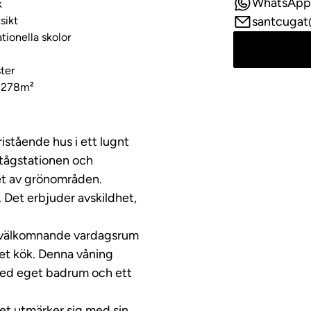
WhatsApp
k
sikt
santcugat
tionella skolor
ter
g 278m²
ristående hus i ett lugnt
 tågstationen och
vet av grönområden.
 Det erbjuder avskildhet,
t välkomnande vardagsrum
et kök. Denna våning
 med eget badrum och ett
et utmärker sig med sin