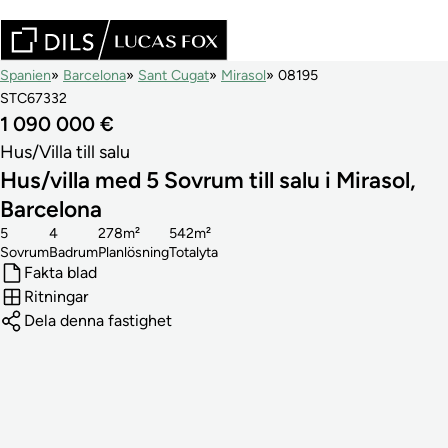
Spanien
Barcelona
Sant Cugat
Mirasol
08195
STC67332
1 090 000 €
Hus/Villa till salu
Hus/villa med 5 Sovrum till salu i Mirasol,
Barcelona
5
4
278m²
542m²
Sovrum
Badrum
Planlösning
Totalyta
Fakta blad
Ritningar
Dela denna fastighet