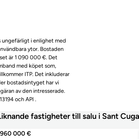
s ungefärligt i enlighet med
användbara ytor. Bostaden
iset är 1 090 000 €. Det
 samband med köpet som,
tillkommer ITP. Det inkluderar
ller bostadsintyget har vi
begäran av den intresserade.
13194 och API .
Liknande fastigheter till salu i Sant Cuga
960 000 €