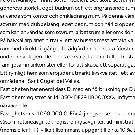
generösa storlek, eget badrum och ett angränsande rum
används som kontor och omklädningsrum. På denna vånin
sovrum med dubbelsäng, eget badrum och härlig öppen u
som kan användas som sovrum, arbetsrum eller omklädn
På halvkällarplanet hittar vi ett av husets mest attraktiv
rum med direkt tillgång till trädgården och stora fönster 
under hela dagen. Det finns också ett andra, fullt utrustat
familjesammankomster eller för att skapa ett separat g
Ett rymligt hem som erbjuder utmärkt livskvalitet i ett a
områdena i Sant Cugat del Vallès.
Fastigheten har energiklass D, med en förbrukning på D 
Fastighetsregistret är 1410504DF2911B000XXX. Inflyttn
närvarande.
Fastighetspris: 1 090 000 €. Försäljningspriset inkluder
såsom notarieavgifter, registreringsavgifter, administrat
(moms eller ITP), vilka tillsammans uppgår till cirka 10 %.