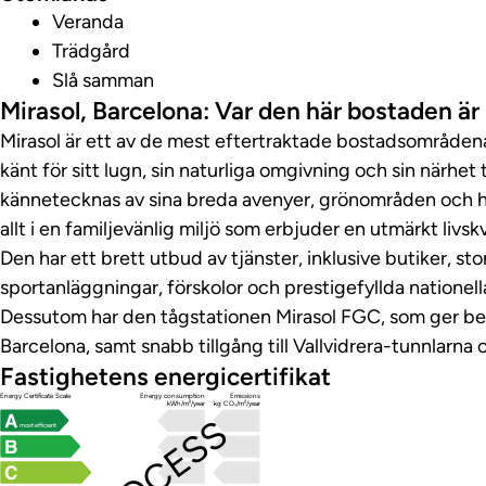
Veranda
Trädgård
Slå samman
Mirasol, Barcelona: Var den här bostaden är
Mirasol är ett av de mest eftertraktade bostadsområdena 
känt för sitt lugn, sin naturliga omgivning och sin närhet t
kännetecknas av sina breda avenyer, grönområden och hö
allt i en familjevänlig miljö som erbjuder en utmärkt livskv
Den har ett brett utbud av tjänster, inklusive butiker, s
sportanläggningar, förskolor och prestigefyllda nationella
Dessutom har den tågstationen Mirasol FGC, som ger bekv
Barcelona, ​​samt snabb tillgång till Vallvidrera-tunnlar
Fastighetens energicertifikat
Energy Certificate Scale
Energy consumption
Emissions
kWh/m²/year
kg CO₂/m²/year
most efficient