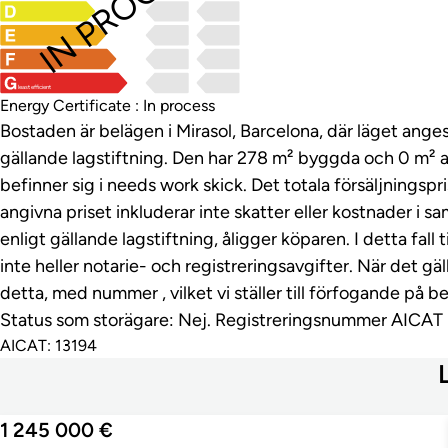
IN PROCESS
least efficient
Energy Certificate : In process
Bostaden är belägen i Mirasol, Barcelona, där läget ange
gällande lagstiftning. Den har 278 m² byggda och 0 m² 
befinner sig i needs work skick. Det totala försäljningspr
angivna priset inkluderar inte skatter eller kostnader i
enligt gällande lagstiftning, åligger köparen. I detta fall 
inte heller notarie- och registreringsavgifter. När det gä
detta, med nummer , vilket vi ställer till förfogande på 
Status som storägare: Nej. Registreringsnummer AICAT 
AICAT: 13194
1 245 000 €