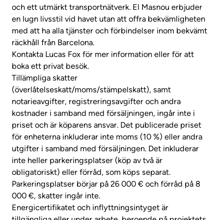
och ett utmärkt transportnätverk. El Masnou erbjuder
en lugn livsstil vid havet utan att offra bekvämligheten
med att ha alla tjänster och förbindelser inom bekvämt
räckhåll från Barcelona.
Kontakta Lucas Fox för mer information eller för att
boka ett privat besök.
Tillämpliga skatter
(överlåtelseskatt/moms/stämpelskatt), samt
notarieavgifter, registreringsavgifter och andra
kostnader i samband med försäljningen, ingår inte i
priset och är köparens ansvar. Det publicerade priset
för enheterna inkluderar inte moms (10 %) eller andra
utgifter i samband med försäljningen. Det inkluderar
inte heller parkeringsplatser (köp av två är
obligatoriskt) eller förråd, som köps separat.
Parkeringsplatser börjar på 26 000 € och förråd på 8
000 €, skatter ingår inte.
Energicertifikatet och inflyttningsintyget är
tillgängliga eller under arbete, beroende på projektets