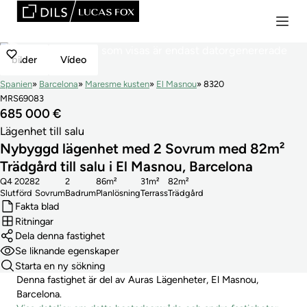
bilder
Vídeo
Spanien
Barcelona
Maresme kusten
El Masnou
8320
MRS69083
685 000 €
Lägenhet till salu
Nybyggd lägenhet med 2 Sovrum med 82m²
Trädgård till salu i El Masnou, Barcelona
Q4 2028
2
2
86m²
31m²
82m²
Slutförd
Sovrum
Badrum
Planlösning
Terrass
Trädgård
Fakta blad
Ritningar
Dela denna fastighet
Se liknande egenskaper
Starta en ny sökning
Denna fastighet är del av Auras Lägenheter, El Masnou,
Barcelona.