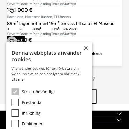
Sovrum
Badrum
Planlösning
Terrass
Slutförd
750 000 €
Barcelona, Maresme kusten, El Masnou
89m² lägenhet med 19m² terrass till salu i El Masnou
3
2
89m²
19m²
Q4 2028
Sovrum
Badrum
Planlösning
Terrass
Slutförd
725 000 €
Top Pick
×
Barcelona, Barcelona city, Poble Sec
Denna webbplats använder
101m² lägenhet till salu i Poble Sec, Barcelona
cookies
3
2
101m²
5m²
Sovrum
Badrum
Planlösning
Terrass
Vi använder cookies för att förbättra din
webbupplevelse och analysera vår trafik.
Inte exakt vad du letar efter?
Läs mer
Strikt nödvändigt
Se liknande egenskaper
Prestanda
Inriktning
Topplägen
Nybyggda fastigheter
Funktioner