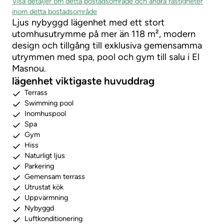
Visa detaljer om detta bostadsområde och andra fastigheter
inom detta bostadsområde
Ljus nybyggd lägenhet med ett stort
utomhusutrymme på mer än 118 m², modern
design och tillgång till exklusiva gemensamma
utrymmen med spa, pool och gym till salu i El
Masnou.
lägenhet viktigaste huvuddrag
Terrass
Swimming pool
Inomhuspool
Spa
Gym
Hiss
Naturligt ljus
Parkering
Gemensam terrass
Utrustat kök
Uppvärmning
Nybyggd
Luftkonditionering