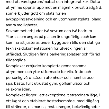
med ett vardagsrum/matsal och integrerat kök. Detta
utrymme öppnar upp mot en magnifik privat trädgård,
som erbjuder gott om plats för en
avkopplingsavdelning och en utomhusmatplats, bland
andra möjligheter.
Sovrummet erbjuder två sovrum och två badrum.
Ytorna som anges på planen är ungefärliga och kan
komma att justeras under byggtiden tills den slutliga
tekniska dokumentationen för utvecklingen är
utfärdad. Slutligen finns parkeringsplatser och förråd
tillgängliga.
Komplexet erbjuder kompletta gemensamma
utrymmen och ytor utformade för vila, fritid och
personlig vård, såsom utomhus- och inomhuspool,
spa, bastu, fullt utrustat gym, golfsimulator och
relaxområden.
Komplexet ligger i ett exceptionellt strandnära läge, i
ett lugnt och etablerat bostadsområde, med tillgång
till stränder, en marina, restauranger, bekvämligheter