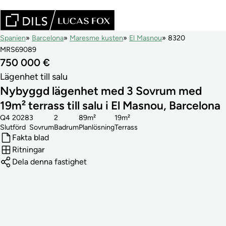
Spanien
Barcelona
Maresme kusten
El Masnou
8320
MRS69089
750 000 €
Lägenhet till salu
Nybyggd lägenhet med 3 Sovrum med
19m² terrass till salu i El Masnou, Barcelona
Q4 2028
3
2
89m²
19m²
Slutförd
Sovrum
Badrum
Planlösning
Terrass
Fakta blad
Ritningar
Dela denna fastighet