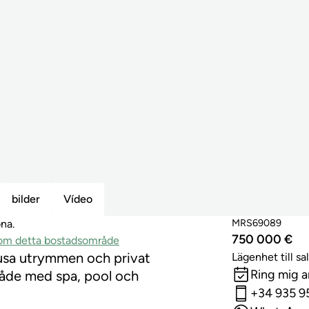
bilder
Vídeo
MRS69089
na.
750 000 €
inom detta bostadsområde
usa utrymmen och privat
Lägenhet till sa
Ring mig 
mråde med spa, pool och
+34 935 9