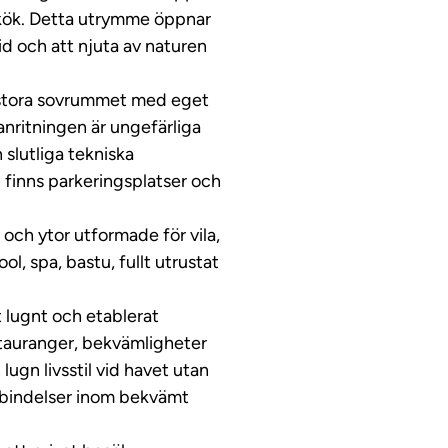
kök. Detta utrymme öppnar
id och att njuta av naturen
 stora sovrummet med eget
lanritningen är ungefärliga
slutliga tekniska
 finns parkeringsplatser och
h ytor utformade för vila,
, spa, bastu, fullt utrustat
t lugnt och etablerat
stauranger, bekvämligheter
ugn livsstil vid havet utan
örbindelser inom bekvämt