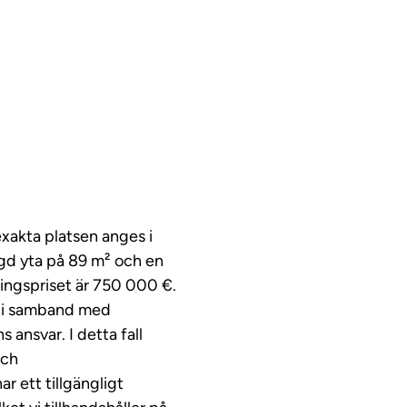
 exakta platsen anges i
gd yta på 89 m² och en
ningspriset är 750 000 €.
er i samband med
s ansvar. I detta fall
och
ar ett tillgängligt