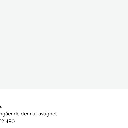
lu
angående denna fastighet
52 490