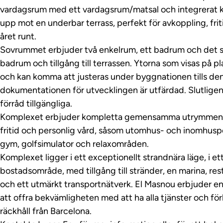
vardagsrum med ett vardagsrum/matsal och integrerat 
upp mot en underbar terrass, perfekt för avkoppling, frit
året runt.
Sovrummet erbjuder två enkelrum, ett badrum och det
badrum och tillgång till terrassen. Ytorna som visas på p
och kan komma att justeras under byggnationen tills den 
dokumentationen för utvecklingen är utfärdad. Slutligen
förråd tillgängliga.
Komplexet erbjuder kompletta gemensamma utrymmen oc
fritid och personlig vård, såsom utomhus- och inomhuspool
gym, golfsimulator och relaxområden.
Komplexet ligger i ett exceptionellt strandnära läge, i et
bostadsområde, med tillgång till stränder, en marina, re
och ett utmärkt transportnätverk. El Masnou erbjuder en l
att offra bekvämligheten med att ha alla tjänster och f
räckhåll från Barcelona.