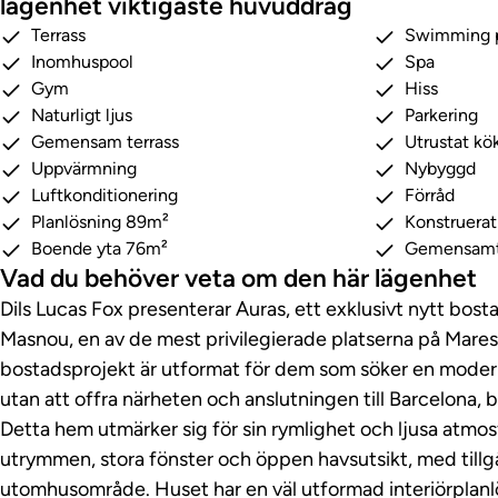
lägenhet viktigaste huvuddrag
Terrass
Swimming 
Inomhuspool
Spa
Gym
Hiss
Naturligt ljus
Parkering
Gemensam terrass
Utrustat kö
Uppvärmning
Nybyggd
Luftkonditionering
Förråd
Planlösning 89m²
Konstruera
Boende yta 76m²
Gemensamt
Vad du behöver veta om den här lägenhet
Dils Lucas Fox presenterar Auras, ett exklusivt nytt bosta
Masnou, en av de mest privilegierade platserna på Mare
bostadsprojekt är utformat för dem som söker en moder
utan att offra närheten och anslutningen till Barcelona, ​​
Detta hem utmärker sig för sin rymlighet och ljusa atmos
utrymmen, stora fönster och öppen havsutsikt, med tillgån
utomhusområde. Huset har en väl utformad interiörplanl