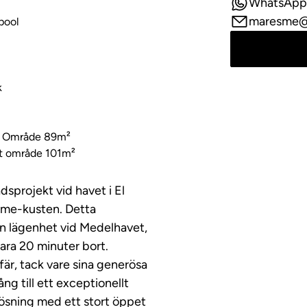
WhatsApp
maresme@
pool
k
t Område 89m²
 område 101m²
dsprojekt vid havet i El
sme-kusten. Detta
n lägenhet vid Medelhavet,
bara 20 minuter bort.
fär, tack vare sina generösa
g till ett exceptionellt
ösning med ett stort öppet