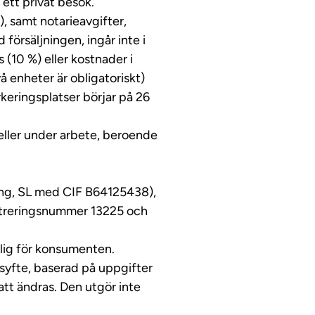
 ett privat besök.
, samt notarieavgifter,
försäljningen, ingår inte i
 (10 %) eller kostnader i
 enheter är obligatoriskt)
rkeringsplatser börjar på 26
 eller under arbete, beroende
ing, SL med CIF B64125438),
streringsnummer 13225 och
glig för konsumenten.
ssyfte, baserad på uppgifter
tt ändras. Den utgör inte