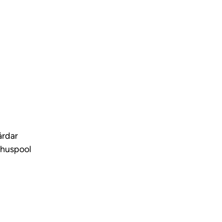
ideo
årdar
huspool