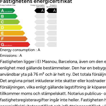
Fastighetens energicertifikat
Energy Certificate Scale
Energy consumption
Emissions
kWh/m²/year
kg CO₂/m²/year
A
A
most efficient
least efficient
Energy consumption : A
Emissions : A
Fastigheten ligger i El Masnou, Barcelona, ​​​​även om den
enlighet med gällande bestämmelser. Den har en bebyg
användbar yta på 76 m² och är helt ny. Det totala försälj
Det angivna priset inkluderar inte skatter eller kostnad
försäljningen, vilka enligt gällande lagstiftning är köparen
tillkommer moms och stämpelskatt. Notarius publicus- 
fastighetsregisteravgifter ingår inte heller. Fastigheten h