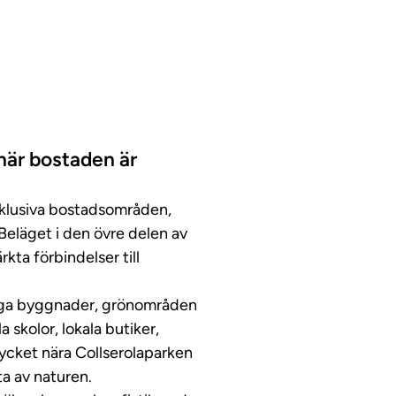
här bostaden är
xklusiva bostadsområden,
 Beläget i den övre delen av
kta förbindelser till
tliga byggnader, grönområden
 skolor, lokala butiker,
ycket nära Collserolaparken
ta av naturen.