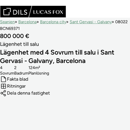
Spanien
Barcelona
Barcelona city
Sant Gervasi - Galvany
08022
BCN69371
800 000 €
Lägenhet till salu
Lägenhet med 4 Sovrum till salu i Sant
Gervasi - Galvany, Barcelona
4
2
124m²
Sovrum
Badrum
Planlösning
Fakta blad
Ritningar
Dela denna fastighet