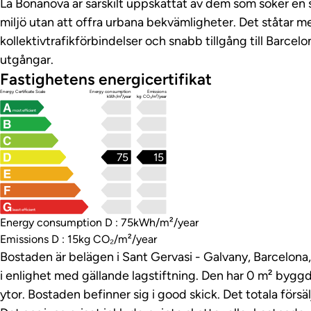
La Bonanova är särskilt uppskattat av dem som söker en s
miljö utan att offra urbana bekvämligheter. Det ståtar 
kollektivtrafikförbindelser och snabb tillgång till Barcelo
utgångar.
Fastighetens energicertifikat
Energy Certificate Scale
Energy consumption
Emissions
kWh/m²/year
kg CO₂/m²/year
most efficient
75
15
least efficient
Energy consumption D : 75kWh/m²/year
Emissions D : 15kg CO₂/m²/year
Bostaden är belägen i Sant Gervasi - Galvany, Barcelona,
i enlighet med gällande lagstiftning. Den har 0 m² byg
ytor. Bostaden befinner sig i good skick. Det totala förs