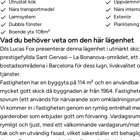
Utrustat kök
Uppvärmni
Nära transportmedel
Nära interna
Larmsystem
Exteriör
Dubbla fönster
Planlösnin
Boende yta 108m²
Vad du behöver veta om den här lägenhet
Dils Lucas Fox presenterar denna lägenhet i utmärkt ski
prestigefyllda Sant Gervasi – La Bonanova-området, ett
bostadsområdena i Barcelona för dess lugn, livskvalitet
tjänster.
Fastigheten har en byggyta på 114 m² och en användbar y
mycket gott skick då byggnaden är från 1964. Fastighete
sovrum (ett används för närvarande som omklädningsru
Vi kommer in i fastigheten genom en rymlig entréhall m
garderober som erbjuder gott om förvaring. Vardagsru
rymligt och ljust, med ett välkomnande vardagsrum/mats
tak och en utvändig fasad, vilket säkerställer ett behaglig