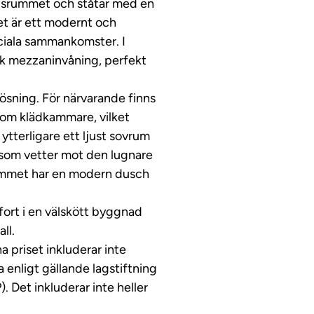
agsrummet och ståtar med en
et är ett modernt och
ciala sammankomster. I
sk mezzaninvåning, perfekt
ösning. För närvarande finns
om klädkammare, vilket
ytterligare ett ljust sovrum
 som vetter mot den lugnare
ummet har en modern dusch
fort i en välskött byggnad
ll.
a priset inkluderar inte
 enligt gällande lagstiftning
). Det inkluderar inte heller