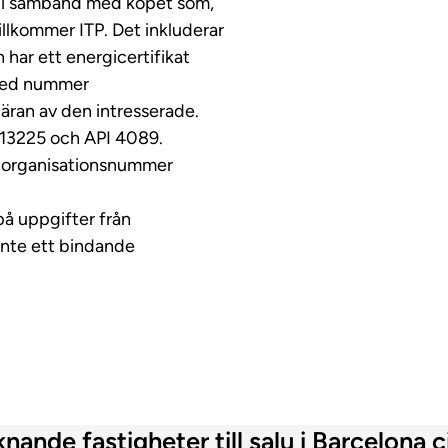
er i samband med köpet som,
tillkommer ITP. Det inkluderar
n har ett energicertifikat
, med nummer
gäran av den intresserade.
 13225 och API 4089.
ed organisationsnummer
på uppgifter från
inte ett bindande
knande fastigheter till salu i Barcelona c