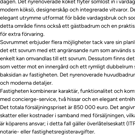
dagen. Det nyrenoverade köket flyter sömlöst in i vard
modern köksö, designerskåp och integrerade vitvaror. D
elegant utrymme utformat för både vardagsbruk och so
detta område finns också ett gästbadrum och en prakti
för extra förvaring.
Sovrummet erbjuder flera möjligheter tack vare sin planl
det ett sovrum med ett angränsande rum som används s
enkelt kan omvandlas till ett sovrum. Dessutom finns det 
som vetter mot en innergård och ett rymligt dubbelrum
baksidan av fastigheten. Det nyrenoverade huvudbadr
och moderna detaljer.
Fastigheten kombinerar karaktär, funktionalitet och kom
med concierge-service, två hissar och en elegant entréha
Det totala försäljningspriset är 850 000 euro. Det angivn
skatter eller kostnader i samband med försäljningen, vilka
är köparens ansvar; i detta fall gäller överlåtelseskatt (ITP
notarie- eller fastighetsregisteravgifter.