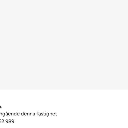
lu
angående denna fastighet
62 989