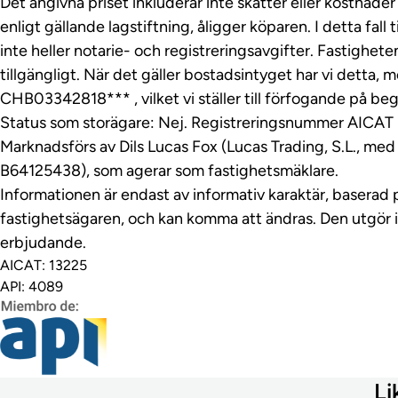
Det angivna priset inkluderar inte skatter eller kostnad
enligt gällande lagstiftning, åligger köparen. I detta fall 
inte heller notarie- och registreringsavgifter. Fastighete
tillgängligt. När det gäller bostadsintyget har vi detta
CHB03342818*** , vilket vi ställer till förfogande på be
Status som storägare: Nej. Registreringsnummer AICAT
Marknadsförs av Dils Lucas Fox (Lucas Trading, S.L., m
B64125438), som agerar som fastighetsmäklare.
Informationen är endast av informativ karaktär, baserad 
fastighetsägaren, och kan komma att ändras. Den utgör 
erbjudande.
AICAT: 13225
API: 4089
Li