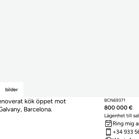
bilder
renoverat kök öppet mot
BCN69371
800 000 €
Galvany, Barcelona.
Lägenhet till sa
Ring mig 
+34 933 5