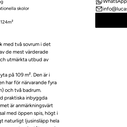
WhatsApp
ng
tionella skolor
info@luca
g 124m²
ck med två sovrum i det
 av de mest värderade
 och utmärkta utbud av
ta på 109 m². Den är i
n har för närvarande fyra
m) och två badrum.
ed praktiska inbyggda
mmet är anmärkningsvärt
al med öppen spis, högt i
t naturligt ljusinsläpp hela