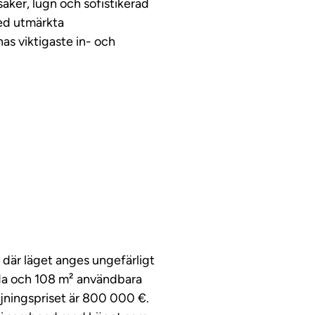
äker, lugn och sofistikerad
med utmärkta
nas viktigaste in- och
 där läget anges ungefärligt
gda och 108 m² användbara
äljningspriset är 800 000 €.