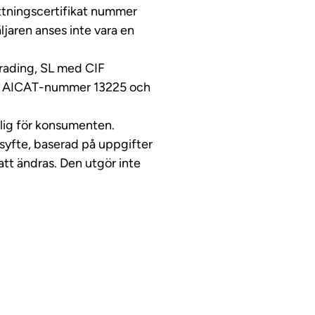
lyttningscertifikat nummer
ljaren anses inte vara en
Trading, SL med CIF
ed AICAT-nummer 13225 och
glig för konsumenten.
ssyfte, baserad på uppgifter
tt ändras. Den utgör inte