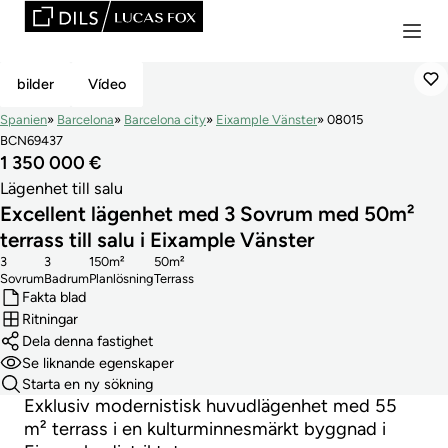
Top Pick
bilder
Vídeo
Spanien
Barcelona
Barcelona city
Eixample Vänster
08015
BCN69437
1 350 000 €
Lägenhet till salu
Excellent lägenhet med 3 Sovrum med 50m²
terrass till salu i Eixample Vänster
3
3
150m²
50m²
Sovrum
Badrum
Planlösning
Terrass
Fakta blad
Ritningar
Dela denna fastighet
Se liknande egenskaper
Starta en ny sökning
Exklusiv modernistisk huvudlägenhet med 55
m² terrass i en kulturminnesmärkt byggnad i