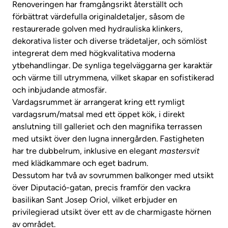
Renoveringen har framgångsrikt återställt och
förbättrat värdefulla originaldetaljer, såsom de
restaurerade golven med hydrauliska klinkers,
dekorativa lister och diverse trädetaljer, och sömlöst
integrerat dem med högkvalitativa moderna
ytbehandlingar. De synliga tegelväggarna ger karaktär
och värme till utrymmena, vilket skapar en sofistikerad
och inbjudande atmosfär.
Vardagsrummet är arrangerat kring ett rymligt
vardagsrum/matsal med ett öppet kök, i direkt
anslutning till galleriet och den magnifika terrassen
med utsikt över den lugna innergården. Fastigheten
har tre dubbelrum, inklusive en elegant
mastersvit
med klädkammare och eget badrum.
Dessutom har två av sovrummen balkonger med utsikt
över Diputació-gatan, precis framför den vackra
basilikan Sant Josep Oriol, vilket erbjuder en
privilegierad utsikt över ett av de charmigaste hörnen
av området.