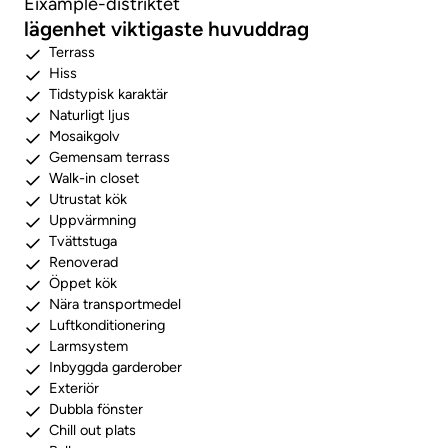
Eixample-distriktet
lägenhet viktigaste huvuddrag
Terrass
Hiss
Tidstypisk karaktär
Naturligt ljus
Mosaikgolv
Gemensam terrass
Walk-in closet
Utrustat kök
Uppvärmning
Tvättstuga
Renoverad
Öppet kök
Nära transportmedel
Luftkonditionering
Larmsystem
Inbyggda garderober
Exteriör
Dubbla fönster
Chill out plats