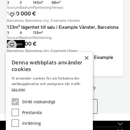
3
2
145m²
68m²
Sovrum
Badrum
Planlösning
Terrass
1 150 000 €
Barcelona, Barcelona city, Eixample Vänster
133m² lägenhet till salu i Eixample Vänster, Barcelona
3
4
133m²
Sovrum
Badrum
Planlösning
1 350 000 €
Exklusiv
Barcelona, Barcelona city, Eixample Höger
×
137m² lägenhet med 6m² terrass till salu i Eixample
Denna webbplats använder
Höger
cookies
3
3
137m²
6m²
Sovrum
Badrum
Planlösning
Terrass
Vi använder cookies för att förbättra din
webbupplevelse och analysera vår trafik.
Inte exakt vad du letar efter?
Läs mer
Strikt nödvändigt
Se liknande egenskaper
Prestanda
Inriktning
Topplägen