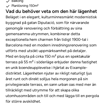
Balkong
Planlösning 150m²
Vad du behöver veta om den här lägenhet
Beläget i en elegant, kulturminnesmärkt modernistisk
byggnad på gatan Diputació, som för närvarande
genomgår renovering och förbättring av sina
gemensamma utrymmen, kombinerar detta
exceptionella hem charmen från tidigt 1900-tal i
Barcelona med en modern inredningsrenovering som
utförts med utsökt uppmärksamhet på detaljer.
Med en boyta på cirka 150 m² plus en spektakulär
terrass på 55 m² i söderläge erbjuder denna fastighet
en unik boendeupplevelse i hjärtat av Eixample-
distriktet. Lägenheten njuter av rikligt naturligt ljus
året runt och direkt solljus hela morgonen på sin
privilegierade terrass, en sann urban oas med mer än
tillräckligt med utrymme för att skapa olika
utomhusområden och till och med lägga till en pergola
för större avskildhet.