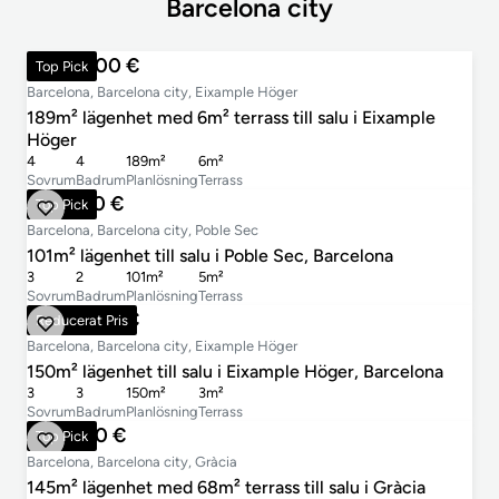
Barcelona city
1 870 000 €
Top Pick
Barcelona, Barcelona city, Eixample Höger
189m² lägenhet med 6m² terrass till salu i Eixample
Höger
4
4
189m²
6m²
Sovrum
Badrum
Planlösning
Terrass
725 000 €
Top Pick
Barcelona, Barcelona city, Poble Sec
101m² lägenhet till salu i Poble Sec, Barcelona
3
2
101m²
5m²
Sovrum
Badrum
Planlösning
Terrass
1 445 000 €
Reducerat Pris
Barcelona, Barcelona city, Eixample Höger
150m² lägenhet till salu i Eixample Höger, Barcelona
3
3
150m²
3m²
Sovrum
Badrum
Planlösning
Terrass
699 000 €
Top Pick
Barcelona, Barcelona city, Gràcia
145m² lägenhet med 68m² terrass till salu i Gràcia