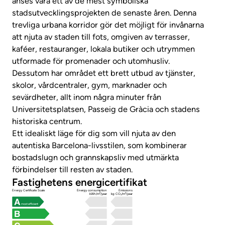
anses vara ett av de mest symboliska
stadsutvecklingsprojekten de senaste åren. Denna
trevliga urbana korridor gör det möjligt för invånarna
att njuta av staden till fots, omgiven av terrasser,
kaféer, restauranger, lokala butiker och utrymmen
utformade för promenader och utomhusliv.
Dessutom har området ett brett utbud av tjänster,
skolor, vårdcentraler, gym, marknader och
sevärdheter, allt inom några minuter från
Universitetsplatsen, Passeig de Gràcia och stadens
historiska centrum.
Ett idealiskt läge för dig som vill njuta av den
autentiska Barcelona-livsstilen, som kombinerar
bostadslugn och grannskapsliv med utmärkta
förbindelser till resten av staden.
Fastighetens energicertifikat
Energy Certificate Scale
Energy consumption
Emissions
kWh/m²/year
kg CO₂/m²/year
most efficient