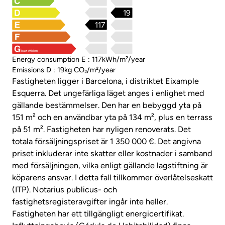
19
117
least efficient
Energy consumption E : 117kWh/m²/year
Emissions D : 19kg CO₂/m²/year
Fastigheten ligger i Barcelona, ​​i distriktet Eixample
Esquerra. Det ungefärliga läget anges i enlighet med
gällande bestämmelser. Den har en bebyggd yta på
151 m² och en användbar yta på 134 m², plus en terrass
på 51 m². Fastigheten har nyligen renoverats. Det
totala försäljningspriset är 1 350 000 €. Det angivna
priset inkluderar inte skatter eller kostnader i samband
med försäljningen, vilka enligt gällande lagstiftning är
köparens ansvar. I detta fall tillkommer överlåtelseskatt
(ITP). Notarius publicus- och
fastighetsregisteravgifter ingår inte heller.
Fastigheten har ett tillgängligt energicertifikat.