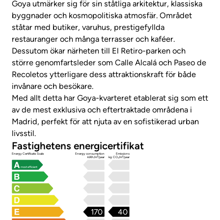
Goya utmärker sig för sin ståtliga arkitektur, klassiska
byggnader och kosmopolitiska atmosfär. Området
ståtar med butiker, varuhus, prestigefyllda
restauranger och många terrasser och kaféer.
Dessutom ökar närheten till El Retiro-parken och
större genomfartsleder som Calle Alcalá och Paseo de
Recoletos ytterligare dess attraktionskraft för både
invånare och besökare.
Med allt detta har Goya-kvarteret etablerat sig som ett
av de mest exklusiva och eftertraktade områdena i
Madrid, perfekt för att njuta av en sofistikerad urban
livsstil.
Fastighetens energicertifikat
Energy Certificate Scale
Energy consumption
Emissions
kWh/m²/year
kg CO₂/m²/year
most efficient
170
40