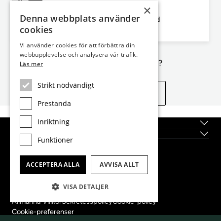
×
Madrid, Madrid Stad, Chamberí
Denna webbplats använder
168m² lägenhet till salu i Trafalgar, Madrid
cookies
4
2
168m²
Sovrum
Badrum
Planlösning
Vi använder cookies för att förbättra din
webbupplevelse och analysera vår trafik.
Inte exakt vad du letar efter?
Läs mer
Strikt nödvändigt
Se liknande egenskaper
Prestanda
Inriktning
Topplägen
Nybyggda fastigheter
Funktioner
Dils Lucas Fox Head Office
ACCEPTERA ALLA
AVVISA ALLT
tel.
(+34) 933 562 989
fax
(+34) 933 041 848
VISA DETALJER
info@lucasfox.com
Allmänna Villkor
Sekretesspolicy
Cookie-policy
Cookie-preferenser