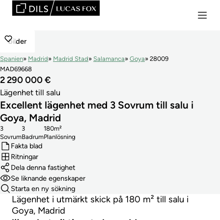
bilder
Spanien
Madrid
Madrid Stad
Salamanca
Goya
28009
MAD69668
2 290 000 €
Lägenhet till salu
Excellent lägenhet med 3 Sovrum till salu i
Goya, Madrid
3
3
180m²
Sovrum
Badrum
Planlösning
Fakta blad
Ritningar
Dela denna fastighet
Se liknande egenskaper
Starta en ny sökning
Lägenhet i utmärkt skick på 180 m² till salu i
Goya, Madrid