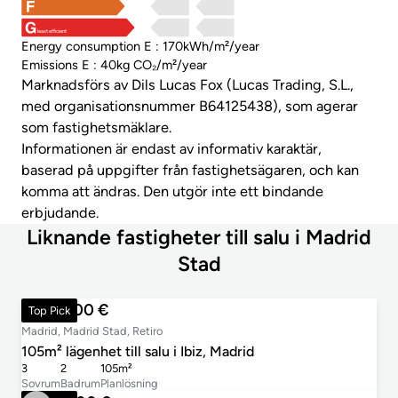
least efficient
Energy consumption E : 170kWh/m²/year
Emissions E : 40kg CO₂/m²/year
Marknadsförs av Dils Lucas Fox (Lucas Trading, S.L.,
med organisationsnummer B64125438), som agerar
som fastighetsmäklare.
Informationen är endast av informativ karaktär,
baserad på uppgifter från fastighetsägaren, och kan
komma att ändras. Den utgör inte ett bindande
erbjudande.
Liknande fastigheter till salu i Madrid
Stad
1 148 000 €
Top Pick
Madrid, Madrid Stad, Retiro
105m² lägenhet till salu i Ibiz, Madrid
3
2
105m²
Sovrum
Badrum
Planlösning