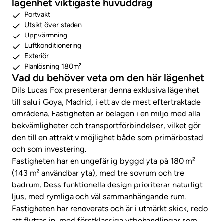
lägenhet viktigaste huvuddrag
Portvakt
Utsikt över staden
Uppvärmning
Luftkonditionering
Exteriör
Planlösning 180m²
Vad du behöver veta om den här lägenhet
Dils Lucas Fox presenterar denna exklusiva lägenhet
till salu i Goya, Madrid, i ett av de mest eftertraktade
områdena. Fastigheten är belägen i en miljö med alla
bekvämligheter och transportförbindelser, vilket gör
den till en attraktiv möjlighet både som primärbostad
och som investering.
Fastigheten har en ungefärlig byggd yta på 180 m²
(143 m² användbar yta), med tre sovrum och tre
badrum. Dess funktionella design prioriterar naturligt
ljus, med rymliga och väl sammanhängande rum.
Fastigheten har renoverats och är i utmärkt skick, redo
att flyttas in, med förstklassiga ytbehandlingar som