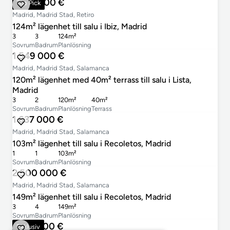
1 390 000 €
Top Pick
Madrid, Madrid Stad, Retiro
124m² lägenhet till salu i Ibiz, Madrid
3
3
124m²
Sovrum
Badrum
Planlösning
1 549 000 €
Madrid, Madrid Stad, Salamanca
120m² lägenhet med 40m² terrass till salu i Lista,
Madrid
3
2
120m²
40m²
Sovrum
Badrum
Planlösning
Terrass
1 637 000 €
Madrid, Madrid Stad, Salamanca
103m² lägenhet till salu i Recoletos, Madrid
1
1
103m²
Sovrum
Badrum
Planlösning
2 500 000 €
Madrid, Madrid Stad, Salamanca
149m² lägenhet till salu i Recoletos, Madrid
3
4
149m²
Sovrum
Badrum
Planlösning
1 325 000 €
Exklusiv