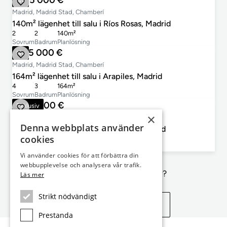
1 665 000 €
Ny
Madrid, Madrid Stad, Chamberí
140m² lägenhet till salu i Ríos Rosas, Madrid
2
2
140m²
Sovrum
Badrum
Planlösning
1 375 000 €
Ny
Madrid, Madrid Stad, Chamberí
164m² lägenhet till salu i Arapiles, Madrid
4
3
164m²
Sovrum
Badrum
Planlösning
1 490 000 €
Exklusiv
×
Madrid, Madrid Stad, Malasaña
Denna webbplats använder
190m² lägenhet till salu i Malasaña, Madrid
cookies
3
2
190m²
Sovrum
Badrum
Planlösning
Vi använder cookies för att förbättra din
webbupplevelse och analysera vår trafik.
Inte exakt vad du letar efter?
Läs mer
Strikt nödvändigt
Se liknande egenskaper
Prestanda