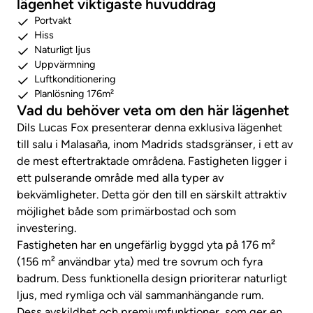
lägenhet viktigaste huvuddrag
Portvakt
Hiss
Naturligt ljus
Uppvärmning
Luftkonditionering
Planlösning 176m²
Vad du behöver veta om den här lägenhet
Dils Lucas Fox presenterar denna exklusiva lägenhet
till salu i Malasaña, inom Madrids stadsgränser, i ett av
de mest eftertraktade områdena. Fastigheten ligger i
ett pulserande område med alla typer av
bekvämligheter. Detta gör den till en särskilt attraktiv
möjlighet både som primärbostad och som
investering.
Fastigheten har en ungefärlig byggd yta på 176 m²
(156 m² användbar yta) med tre sovrum och fyra
badrum. Dess funktionella design prioriterar naturligt
ljus, med rymliga och väl sammanhängande rum.
Dess avskildhet och premiumfunktioner, som ger en