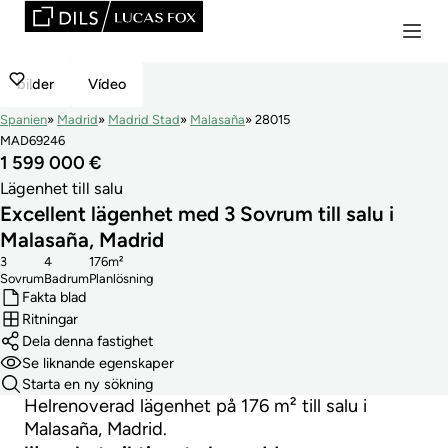
bilder
Vídeo
Spanien
Madrid
Madrid Stad
Malasaña
28015
MAD69246
1 599 000 €
Lägenhet till salu
Excellent lägenhet med 3 Sovrum till salu i
Malasaña, Madrid
3
4
176m²
Sovrum
Badrum
Planlösning
Fakta blad
Ritningar
Dela denna fastighet
Se liknande egenskaper
Starta en ny sökning
Helrenoverad lägenhet på 176 m² till salu i
Malasaña, Madrid.