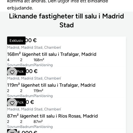
komma att ändras. Den utgör inte ett bindande
erbjudande.
Liknande fastigheter till salu i Madrid
Stad
1 325 000 €
Exklusiv
Madrid, Madrid Stad, Chamberí
168m² lägenhet till salu i Trafalgar, Madrid
4
2
168m²
Sovrum
Badrum
Planlösning
1 070 000 €
Top Pick
Madrid, Madrid Stad, Chamberí
119m² lägenhet till salu i Trafalgar, Madrid
2
2
119m²
Sovrum
Badrum
Planlösning
990 000 €
Top Pick
Madrid, Madrid Stad, Chamberí
87m² lägenhet till salu i Ríos Rosas, Madrid
2
2
87m²
Sovrum
Badrum
Planlösning