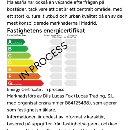
Malasaña har också en växande efterfrågan på
bostäder, tack vare att det är ett centralt område, med
ett stort kulturellt utbud och urban kvalitet på en av de
mest konsoliderade marknaderna i Madrid.
Fastighetens energicertifikat
Energy Certificate Scale
Energy consumption
Emissions
kWh/m²/year
kg CO₂/m²/year
IN PROCESS
most efficient
least efficient
Energy Certificate : In process
Marknadsförs av Dils Lucas Fox (Lucas Trading, S.L.,
med organisationsnummer B64125438), som agerar
som fastighetsmäklare.
Informationen är endast av informativ karaktär,
baserad på uppgifter från fastighetsägaren, och kan