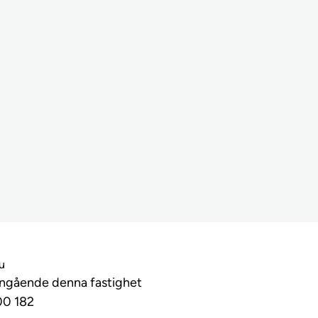
lu
angående denna fastighet
00 182