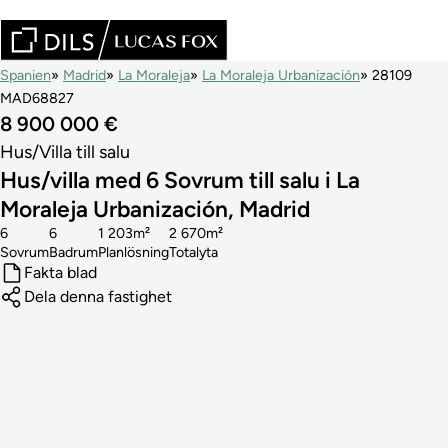
Spanien
Madrid
La Moraleja
La Moraleja Urbanización
28109
MAD68827
8 900 000 €
Hus/Villa till salu
Hus/villa med 6 Sovrum till salu i La
Moraleja Urbanización, Madrid
6
6
1 203m²
2 670m²
Sovrum
Badrum
Planlösning
Totalyta
Fakta blad
Dela denna fastighet