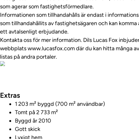
som agerar som fastighetsförmedlare.
Informationen som tillhandahålls är endast i information
som tillhandahållits av fastighetsägaren och kan komma a
ett avtalsenligt erbjudande.
Kontakta oss för mer information. Dils Lucas Fox inbjuder
webbplats www.lucasfox.com där du kan hitta många av 
listas på andra portaler.
Visa fastighetsv
Extras
1 203 m² byggd (700 m² användbar)
Tomt på 2 733 m²
Byggd år 2010
Gott skick
Lyxigt hem