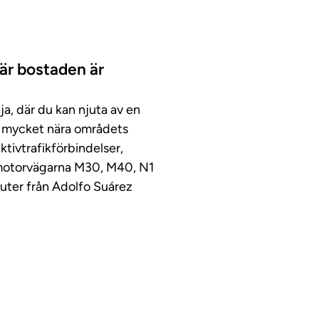
här bostaden är
ja, där du kan njuta av en
ch mycket nära områdets
ktivtrafikförbindelser,
ll motorvägarna M30, M40, N1
uter från Adolfo Suárez