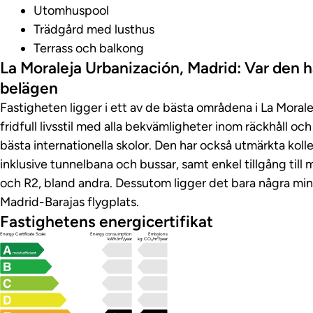
Utomhuspool
Trädgård med lusthus
Terrass och balkong
La Moraleja Urbanización, Madrid: Var den 
belägen
Fastigheten ligger i ett av de bästa områdena i La Morale
fridfull livsstil med alla bekvämligheter inom räckhåll o
bästa internationella skolor. Den har också utmärkta kolle
inklusive tunnelbana och bussar, samt enkel tillgång ti
och R2, bland andra. Dessutom ligger det bara några min
Madrid-Barajas flygplats.
Fastighetens energicertifikat
Energy Certificate Scale
Energy consumption
Emissions
kWh/m²/year
kg CO₂/m²/year
most efficient