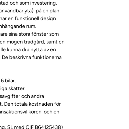
ostad och som investering.
användbar yta), på en plan
ar en funktionell design
manhängande rum.
vare sina stora fönster som
så en mogen trädgård, samt en
lle kunna dra nytta av en
t. De beskrivna funktionerna
6 bilar.
liga skatter
gsavgifter och andra
t. Den totala kostnaden för
ansaktionsvillkoren, och en
ding, SL med CIF B64125438)