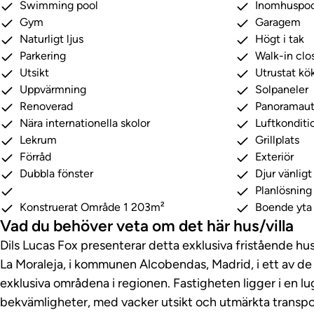
Swimming pool
Inomhuspoo
Gym
Garagem
Naturligt ljus
Högt i tak
Parkering
Walk-in clo
Utsikt
Utrustat kö
Uppvärmning
Solpaneler
Renoverad
Panoramaut
Nära internationella skolor
Luftkonditi
Lekrum
Grillplats
Förråd
Exteriör
Dubbla fönster
Djur vänligt
Planlösning
Konstruerat Område 1 203m²
Boende yta
Vad du behöver veta om det här hus/villa
Dils Lucas Fox presenterar detta exklusiva fristående hus
La Moraleja, i kommunen Alcobendas, Madrid, i ett av de
exklusiva områdena i regionen. Fastigheten ligger i en lu
bekvämligheter, med vacker utsikt och utmärkta transpo