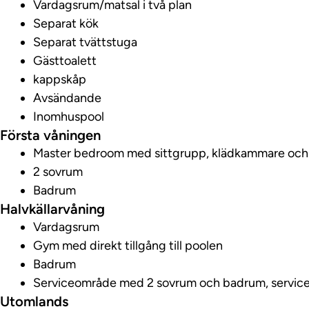
Vardagsrum/matsal i två plan
Separat kök
Separat tvättstuga
Gästtoalett
kappskåp
Avsändande
Inomhuspool
Första våningen
Master bedroom med sittgrupp, klädkammare oc
2 sovrum
Badrum
Halvkällarvåning
Vardagsrum
Gym med direkt tillgång till poolen
Badrum
Serviceområde med 2 sovrum och badrum, servic
Utomlands