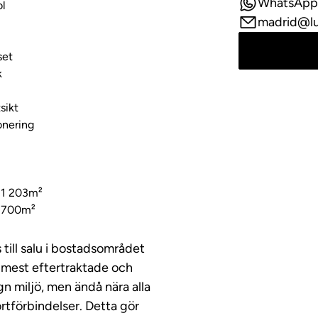
WhatsApp
l
madrid@l
set
k
sikt
onering
 1 203m²
 700m²
 till salu i bostadsområdet
 mest eftertraktade och
gn miljö, men ändå nära alla
rtförbindelser. Detta gör