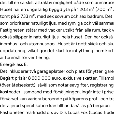
det till en särskilt attraktiv möjlighet både som primärb
Huset har en ungefärlig byggd yta på 1 203 m² (700 m² 
tomt på 2 733 m², med sex sovrum och sex badrum. Det h
som prioriterar naturligt ljus, med rymliga och väl sam
Fastigheten ståtar med vacker utsikt från alla rum, tack 
också släpper in naturligt ljus i hela huset. Den har ock
inomhus- och utomhuspool. Huset är i gott skick och sku
uppdatering, vilket gör det klart för inflyttning inom kor
är föremål för verifiering.
Energiklass E.
Det inkluderar två garageplatser och plats för ytterligare 
Begärt pris är 8 900 000 euro, exklusive skatter. Tillämp
(överlåtelseskatt), såväl som notarieavgifter, registrerin
kostnader i samband med försäljningen, ingår inte i prise
förvärvet kan variera beroende på köparens profil och tr
detaljerad specifikation kan tillhandahållas på begäran.
Fastigheten marknadsförs av Dils Lucas Fox (Lucas Tra