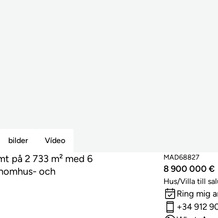
bilder
Vídeo
omt på 2 733 m² med 6
MAD68827
8 900 000 €
 inomhus- och
Hus/Villa till sa
Ring mig 
+34 912 9