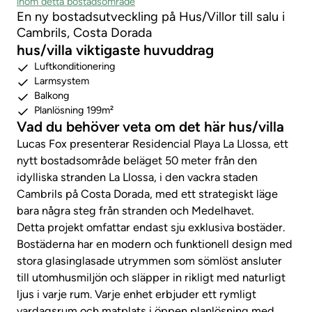
inom detta bostadsområde
En ny bostadsutveckling på Hus/Villor till salu i
Cambrils, Costa Dorada
hus/villa viktigaste huvuddrag
Luftkonditionering
Larmsystem
Balkong
Planlösning 199m²
Vad du behöver veta om det här hus/villa
Lucas Fox presenterar Residencial Playa La Llossa, ett
nytt bostadsområde beläget 50 meter från den
idylliska stranden La Llossa, i den vackra staden
Cambrils på Costa Dorada, med ett strategiskt läge
bara några steg från stranden och Medelhavet.
Detta projekt omfattar endast sju exklusiva bostäder.
Bostäderna har en modern och funktionell design med
stora glasinglasade utrymmen som sömlöst ansluter
till utomhusmiljön och släpper in rikligt med naturligt
ljus i varje rum. Varje enhet erbjuder ett rymligt
vardagsrum och matplats i öppen planlösning med