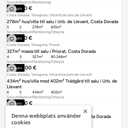
Sovrum
Badrum
Planlösning
478 000 €
Exklusiv
Costa Dorada, Tarragona, Urbanitzacions de Llevant
278m² hus/villa till salu i Urb. de Llevant, Costa Dorada
5
2
278m²
635m²
Sovrum
Badrum
Planlösning
Totalyta
825 000 €
Exklusiv
Costa Dorada, Tarragona, Priorat
327m² masia till salu i Priorat, Costa Dorada
4
3
327m²
80 246m²
Sovrum
Badrum
Planlösning
Totalyta
1 080 000 €
Exklusiv
Costa Dorada, Tarragona, Urbanitzacions de Llevant
434m² hus/villa med 402m² Trädgård till salu i Urb. de
Llevant
6
5
434m²
402m²
Sovrum
Badrum
Planlösning
Totalyta
520 000 €
Exklusiv
×
Costa Dorada, Tarragona, Tarragona Inland
Denna webbplats använder
1,224m² hus/villa till salu i Tarragona, Costa Dorada
cookies
5
3
1 224m²
1 224m²
Sovrum
Badrum
Planlösning
Totalyta