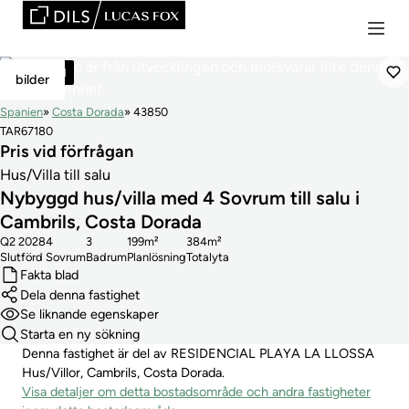
Reserverad
bilder
Spanien
Costa Dorada
43850
TAR67180
Pris vid förfrågan
Hus/Villa till salu
Nybyggd hus/villa med 4 Sovrum till salu i
Cambrils, Costa Dorada
Q2 2028
4
3
199m²
384m²
Slutförd
Sovrum
Badrum
Planlösning
Totalyta
Fakta blad
Dela denna fastighet
Se liknande egenskaper
Starta en ny sökning
Denna fastighet är del av RESIDENCIAL PLAYA LA LLOSSA
Hus/Villor, Cambrils, Costa Dorada.
Visa detaljer om detta bostadsområde och andra fastigheter