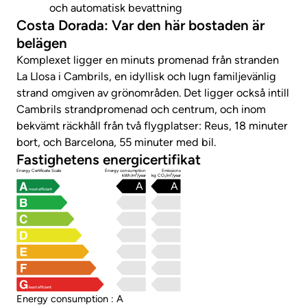
och automatisk bevattning
Costa Dorada: Var den här bostaden är
belägen
Komplexet ligger en minuts promenad från stranden
La Llosa i Cambrils, en idyllisk och lugn familjevänlig
strand omgiven av grönområden. Det ligger också intill
Cambrils strandpromenad och centrum, och inom
bekvämt räckhåll från två flygplatser: Reus, 18 minuter
bort, och Barcelona, ​​55 minuter med bil.
Fastighetens energicertifikat
Energy Certificate Scale
Energy consumption
Emissions
kWh/m²/year
kg CO₂/m²/year
A
A
most efficient
least efficient
Energy consumption : A