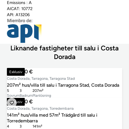
Emissions : A
AICAT: 10772
API: A13206
Liknande fastigheter till salu i Costa
Dorada
485 000 €
Exklusiv
Costa Dorada, Tarragona, Tarragona Stad
207m² hus/villa till salu i Tarragona Stad, Costa Dorada
5
3
207m²
Sovrum
Badrum
Planlösning
495 000 €
Exklusiv
Costa Dorada, Tarragona, Torredembarra
141m² hus/villa med 57m² Trädgård till salu i
Torredembarra
4
3
141m²