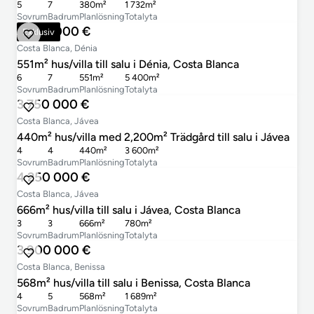
5
7
380m²
1 732m²
Sovrum
Badrum
Planlösning
Totalyta
2 800 000 €
Exklusiv
Costa Blanca, Dénia
551m² hus/villa till salu i Dénia, Costa Blanca
6
7
551m²
5 400m²
Sovrum
Badrum
Planlösning
Totalyta
3 750 000 €
Costa Blanca, Jávea
440m² hus/villa med 2,200m² Trädgård till salu i Jávea
4
4
440m²
3 600m²
Sovrum
Badrum
Planlösning
Totalyta
4 250 000 €
Costa Blanca, Jávea
666m² hus/villa till salu i Jávea, Costa Blanca
3
3
666m²
780m²
Sovrum
Badrum
Planlösning
Totalyta
3 900 000 €
Costa Blanca, Benissa
568m² hus/villa till salu i Benissa, Costa Blanca
4
5
568m²
1 689m²
Sovrum
Badrum
Planlösning
Totalyta