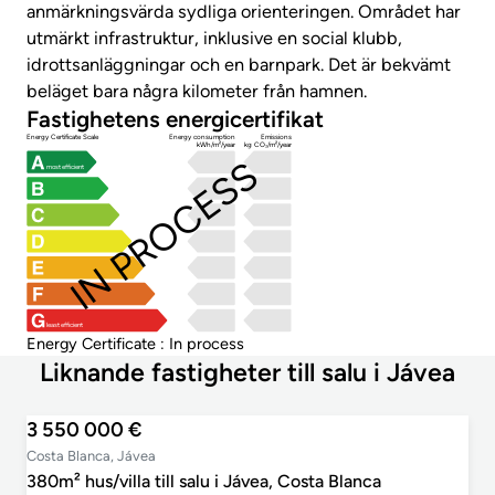
anmärkningsvärda sydliga orienteringen. Området har
utmärkt infrastruktur, inklusive en social klubb,
idrottsanläggningar och en barnpark. Det är bekvämt
beläget bara några kilometer från hamnen.
Fastighetens energicertifikat
Energy Certificate Scale
Energy consumption
Emissions
kWh/m²/year
kg CO₂/m²/year
IN PROCESS
most efficient
least efficient
Energy Certificate : In process
Liknande fastigheter till salu i Jávea
3 550 000 €
Costa Blanca, Jávea
380m² hus/villa till salu i Jávea, Costa Blanca