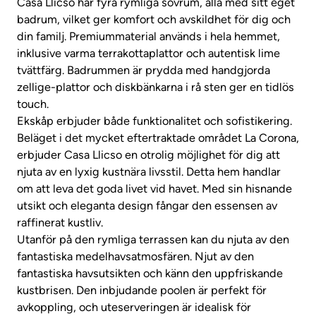
Casa Llicso har fyra rymliga sovrum, alla med sitt eget
badrum, vilket ger komfort och avskildhet för dig och
din familj. Premiummaterial används i hela hemmet,
inklusive varma terrakottaplattor och autentisk lime
tvättfärg. Badrummen är prydda med handgjorda
zellige-plattor och diskbänkarna i rå sten ger en tidlös
touch.
Ekskåp erbjuder både funktionalitet och sofistikering.
Beläget i det mycket eftertraktade området La Corona,
erbjuder Casa Llicso en otrolig möjlighet för dig att
njuta av en lyxig kustnära livsstil. Detta hem handlar
om att leva det goda livet vid havet. Med sin hisnande
utsikt och eleganta design fångar den essensen av
raffinerat kustliv.
Utanför på den rymliga terrassen kan du njuta av den
fantastiska medelhavsatmosfären. Njut av den
fantastiska havsutsikten och känn den uppfriskande
kustbrisen. Den inbjudande poolen är perfekt för
avkoppling, och uteserveringen är idealisk för