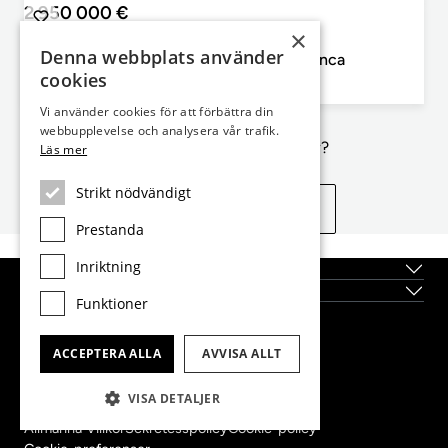
2 950 000 €
×
Costa Blanca, Jávea
Denna webbplats använder
885m² hus/villa till salu i Jávea, Costa Blanca
cookies
4
5
885m²
2 968m²
Sovrum
Badrum
Planlösning
Totalyta
Vi använder cookies för att förbättra din
webbupplevelse och analysera vår trafik.
Inte exakt vad du letar efter?
Läs mer
Strikt nödvändigt
Se liknande egenskaper
Prestanda
Inriktning
Topplägen
Nybyggda fastigheter
Funktioner
Dils Lucas Fox Head Office
ACCEPTERA ALLA
AVVISA ALLT
tel.
(+34) 933 562 989
fax
(+34) 933 041 848
VISA DETALJER
info@lucasfox.com
Allmänna Villkor
Sekretesspolicy
Cookie-policy