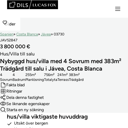
bilder
Spanien
Costa Blanca
Jávea
03730
JAV52847
3 800 000 €
Hus/Villa till salu
Nybyggd hus/villa med 4 Sovrum med 383m²
Trädgård till salu i Jávea, Costa Blanca
4
4
255m²
756m²
241m²
383m²
Sovrum
Badrum
Planlösning
Totalyta
Terrass
Trädgård
Fakta blad
Ritningar
Dela denna fastighet
Se liknande egenskaper
Starta en ny sökning
hus/villa viktigaste huvuddrag
Utsikt över bergen