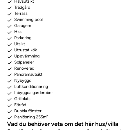
Havsutsikt
Trädgård
Terrass
Swimming pool
Garagem
Hiss
Parkering
Utsikt
Utrustat kök
Uppvärmning
Solpaneler
Renoverad
Panoramautsikt
Nybyggd
Luftkonditionering
Inbyggda garderober
Grillplats
Förråd
Dubbla fönster
Planlösning 255m²
Vad du behöver veta om det här hus/villa