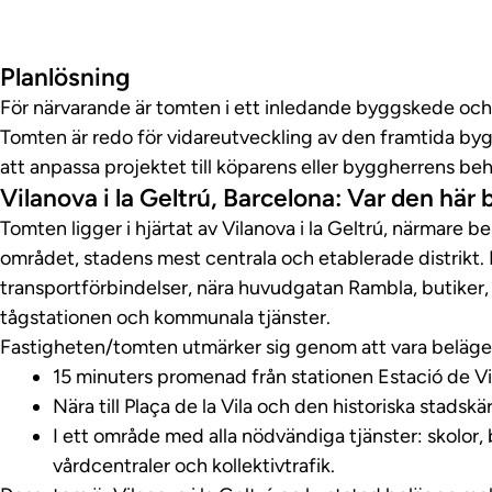
Foton
Planlösning
För närvarande är tomten i ett inledande byggskede och
Tomten är redo för vidareutveckling av den framtida byg
att anpassa projektet till köparens eller byggherrens be
Vilanova i la Geltrú, Barcelona: Var den här
Tomten ligger i hjärtat av Vilanova i la Geltrú, närmare b
området, stadens mest centrala och etablerade distrikt.
transportförbindelser, nära huvudgatan Rambla, butiker, 
tågstationen och kommunala tjänster.
Fastigheten/tomten utmärker sig genom att vara beläge
15 minuters promenad från stationen Estació de Vil
Nära till Plaça de la Vila och den historiska stadskä
I ett område med alla nödvändiga tjänster: skolor, 
vårdcentraler och kollektivtrafik.