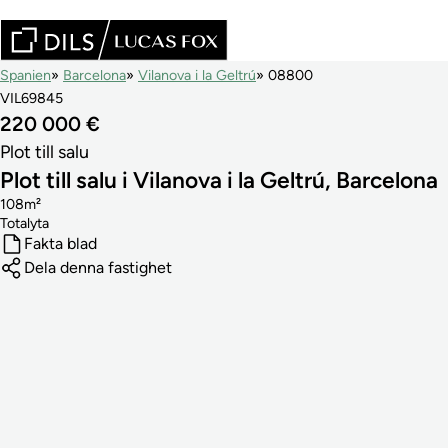
Spanien
Barcelona
Vilanova i la Geltrú
08800
VIL69845
220 000 €
Plot till salu
Plot till salu i Vilanova i la Geltrú, Barcelona
108m²
Totalyta
Fakta blad
Dela denna fastighet