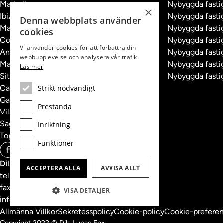
Marbella
Nybyggda fastig
×
Ibiza
Nybyggda fastig
Denna webbplats använder
Madrid
Nybyggda fastig
cookies
Costa Brava
Nybyggda fastig
Vi använder cookies för att förbättra din
Andorra
Nybyggda fasti
webbupplevelse och analysera vår trafik.
Marbella
Nybyggda fastig
Läs mer
Sitges
Nybyggda fasti
Castelldefels
Strikt nödvändigt
Gavà Mar
Prestanda
Vilanova
Sagunto
Inriktning
Topplägen
Funktioner
Dils Lucas Fox Head Office
ACCEPTERA ALLA
AVVISA ALLT
tel.
(+34) 933 562 989
fax
(+34) 933 041 848
VISA DETALJER
info@lucasfox.com
Allmänna Villkor
Sekretesspolicy
Cookie-policy
Cookie-preferen
Copyright 2022 © Dils Lucas Fox