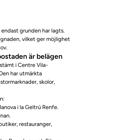
 endast grunden har lagts.
gnaden, vilket ger möjlighet
hov.
 bostaden är belägen
estämt i Centre Vila-
 Den har utmärkta
stormarknader, skolor,
n:
anova i la Geltrú Renfe.
rnan.
butiker, restauranger,