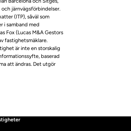
lan Barcelona och Sitges,
- och järnvägsförbindelser.
katter (ITP), såväl som
der i samband med
Lucas Fox (Lucas M&A Gestors
av fastighetsmäklare.
ghet är inte en storskalig
informationssyfte, baserad
ma att ändras. Det utgör
tigheter