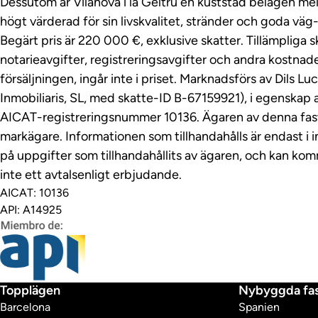
Dessutom är Vilanova i la Geltrú en kuststad belägen mel
högt värderad för sin livskvalitet, stränder och goda väg
Begärt pris är 220 000 €, exklusive skatter. Tillämpliga s
notarieavgifter, registreringsavgifter och andra kostna
försäljningen, ingår inte i priset. Marknadsförs av Dils 
Inmobiliaris, SL, med skatte-ID B-67159921), i egenskap 
AICAT-registreringsnummer 10136. Ägaren av denna fasti
markägare. Informationen som tillhandahålls är endast i 
på uppgifter som tillhandahållits av ägaren, och kan kom
inte ett avtalsenligt erbjudande.
AICAT: 10136
API: A14925
Topplägen
Nybyggda fas
Barcelona
Spanien