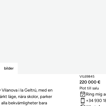
bilder
VIL69845
220 000 €
Plot till salu
 Vilanova i la Geltrú, med en
Ring mig 
kt läge, nära skolor, parker
+34 930 1
d alla bekvämligheter bara