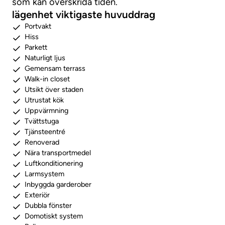
som kan överskrida tiden.
lägenhet viktigaste huvuddrag
Portvakt
Hiss
Parkett
Naturligt ljus
Gemensam terrass
Walk-in closet
Utsikt över staden
Utrustat kök
Uppvärmning
Tvättstuga
Tjänsteentré
Renoverad
Nära transportmedel
Luftkonditionering
Larmsystem
Inbyggda garderober
Exteriör
Dubbla fönster
Domotiskt system