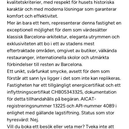
kvalitetskriterier, med respekt för husets historiska
karaktär och med moderna lösningar som garanterar
komfort och effektivitet.
Mer än bara ett hem, representerar denna fastighet en
exceptionell möjlighet för dem som värdesätter
klassisk Barcelona-arkitektur, eleganta utrymmen och
exklusiviteten att bo i ett av stadens mest
eftertraktade områden, omgivet av butiker, välkända
restauranger, internationella skolor och utmärkta
förbindelser till resten av Barcelona.
Ett unikt, svårfunkat smycke, avsett för dem som
förstår att sann lyx ligger i det som inte kan replikeras.
Fastigheten har ett tillgängligt energicertifikat och ett
inflyttningscertifikat CHB05343325, dokumentation
för detta tillhandahålls på begäran. AICAT-
registreringsnummer 13225 och API-nummer 4089 i
enlighet med gällande lagstiftning. Status som stor
hyresvärd: Nej.
Vill du boka ett besök eller veta mer? Tveka inte att