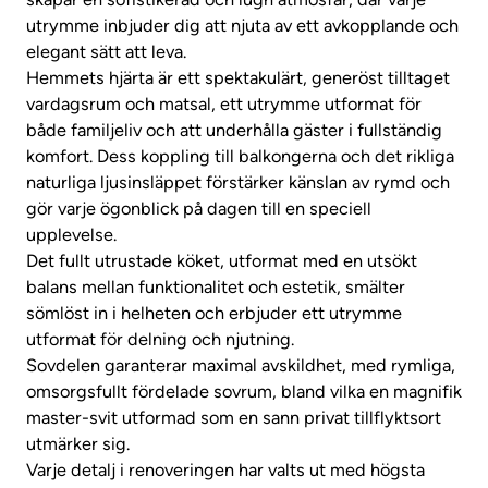
utrymme inbjuder dig att njuta av ett avkopplande och
elegant sätt att leva.
Hemmets hjärta är ett spektakulärt, generöst tilltaget
vardagsrum och matsal, ett utrymme utformat för
både familjeliv och att underhålla gäster i fullständig
komfort. Dess koppling till balkongerna och det rikliga
naturliga ljusinsläppet förstärker känslan av rymd och
gör varje ögonblick på dagen till en speciell
upplevelse.
Det fullt utrustade köket, utformat med en utsökt
balans mellan funktionalitet och estetik, smälter
sömlöst in i helheten och erbjuder ett utrymme
utformat för delning och njutning.
Sovdelen garanterar maximal avskildhet, med rymliga,
omsorgsfullt fördelade sovrum, bland vilka en magnifik
master-svit utformad som en sann privat tillflyktsort
utmärker sig.
Varje detalj i renoveringen har valts ut med högsta