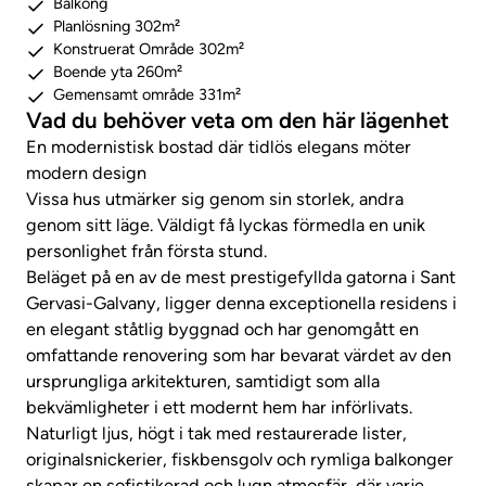
Balkong
Planlösning 302m²
Konstruerat Område 302m²
Boende yta 260m²
Gemensamt område 331m²
Vad du behöver veta om den här lägenhet
En modernistisk bostad där tidlös elegans möter
modern design
Vissa hus utmärker sig genom sin storlek, andra
genom sitt läge. Väldigt få lyckas förmedla en unik
personlighet från första stund.
Beläget på en av de mest prestigefyllda gatorna i Sant
Gervasi-Galvany, ligger denna exceptionella residens i
en elegant ståtlig byggnad och har genomgått en
omfattande renovering som har bevarat värdet av den
ursprungliga arkitekturen, samtidigt som alla
bekvämligheter i ett modernt hem har införlivats.
Naturligt ljus, högt i tak med restaurerade lister,
originalsnickerier, fiskbensgolv och rymliga balkonger
skapar en sofistikerad och lugn atmosfär, där varje