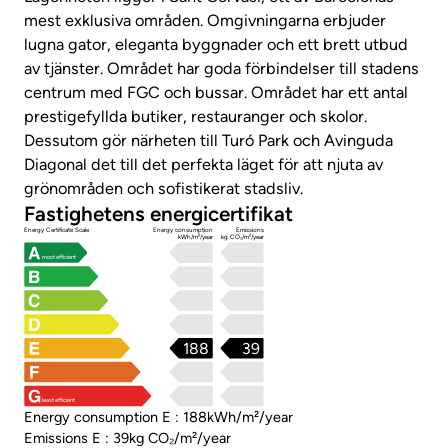
mest exklusiva områden. Omgivningarna erbjuder
lugna gator, eleganta byggnader och ett brett utbud
av tjänster. Området har goda förbindelser till stadens
centrum med FGC och bussar. Området har ett antal
prestigefyllda butiker, restauranger och skolor.
Dessutom gör närheten till Turó Park och Avinguda
Diagonal det till det perfekta läget för att njuta av
grönområden och sofistikerat stadsliv.
Fastighetens energicertifikat
Energy Certificate Scale
Energy consumption
Emissions
kWh/m²/year
kg CO₂/m²/year
most efficient
188
39
least efficient
Energy consumption E : 188kWh/m²/year
Emissions E : 39kg CO₂/m²/year