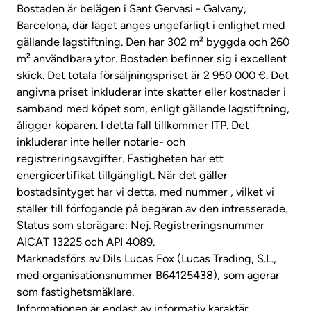
Bostaden är belägen i Sant Gervasi - Galvany,
Barcelona, där läget anges ungefärligt i enlighet med
gällande lagstiftning. Den har 302 m² byggda och 260
m² användbara ytor. Bostaden befinner sig i excellent
skick. Det totala försäljningspriset är 2 950 000 €. Det
angivna priset inkluderar inte skatter eller kostnader i
samband med köpet som, enligt gällande lagstiftning,
åligger köparen. I detta fall tillkommer ITP. Det
inkluderar inte heller notarie- och
registreringsavgifter. Fastigheten har ett
energicertifikat tillgängligt. När det gäller
bostadsintyget har vi detta, med nummer , vilket vi
ställer till förfogande på begäran av den intresserade.
Status som storägare: Nej. Registreringsnummer
AICAT 13225 och API 4089.
Marknadsförs av Dils Lucas Fox (Lucas Trading, S.L.,
med organisationsnummer B64125438), som agerar
som fastighetsmäklare.
Informationen är endast av informativ karaktär,