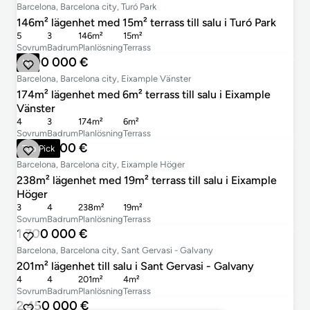
Barcelona, Barcelona city, Turó Park
146m² lägenhet med 15m² terrass till salu i Turó Park
5
3
146m²
15m²
Sovrum
Badrum
Planlösning
Terrass
1 600 000 €
Ny
Barcelona, Barcelona city, Eixample Vänster
174m² lägenhet med 6m² terrass till salu i Eixample
Vänster
4
3
174m²
6m²
Sovrum
Badrum
Planlösning
Terrass
2 575 000 €
Top Pick
Barcelona, Barcelona city, Eixample Höger
238m² lägenhet med 19m² terrass till salu i Eixample
Höger
3
4
238m²
19m²
Sovrum
Badrum
Planlösning
Terrass
1 700 000 €
Barcelona, Barcelona city, Sant Gervasi - Galvany
201m² lägenhet till salu i Sant Gervasi - Galvany
4
4
201m²
4m²
Sovrum
Badrum
Planlösning
Terrass
2 450 000 €