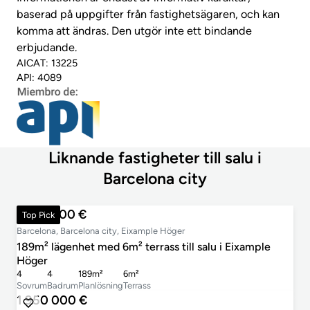
baserad på uppgifter från fastighetsägaren, och kan
komma att ändras. Den utgör inte ett bindande
erbjudande.
AICAT: 13225
API: 4089
Liknande fastigheter till salu i
Barcelona city
1 870 000 €
Top Pick
Barcelona, Barcelona city, Eixample Höger
189m² lägenhet med 6m² terrass till salu i Eixample
Höger
4
4
189m²
6m²
Sovrum
Badrum
Planlösning
Terrass
1 950 000 €