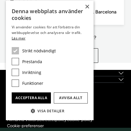
×
Barcelona, Barcelona city, Eixample Höger
Denna webbplats använder
198m² lägenhet till salu i Eixample Höger, Barcelona
cookies
3
3
198m²
Sovrum
Badrum
Planlösning
Vi använder cookies för att förbättra din
webbupplevelse och analysera vår trafik.
Inte exakt vad du letar efter?
Läs mer
Strikt nödvändigt
Se liknande egenskaper
Prestanda
Inriktning
Topplägen
Nybyggda fastigheter
Funktioner
Dils Lucas Fox Head Office
ACCEPTERA ALLA
AVVISA ALLT
tel.
(+34) 933 562 989
fax
(+34) 933 041 848
VISA DETALJER
info@lucasfox.com
Allmänna Villkor
Sekretesspolicy
Cookie-policy
Cookie-preferenser