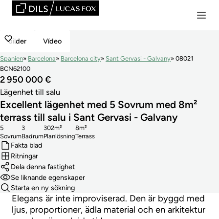
bilder
Vídeo
Spanien
Barcelona
Barcelona city
Sant Gervasi - Galvany
08021
BCN62100
2 950 000 €
Lägenhet till salu
Excellent lägenhet med 5 Sovrum med 8m²
terrass till salu i Sant Gervasi - Galvany
5
3
302m²
8m²
Sovrum
Badrum
Planlösning
Terrass
Fakta blad
Ritningar
Dela denna fastighet
Se liknande egenskaper
Starta en ny sökning
Elegans är inte improviserad. Den är byggd med
ljus, proportioner, ädla material och en arkitektur