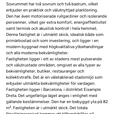
Sovrummet har två sovrum och två badrum, vilket
erbjuder en praktisk och välutnyttjad planlösning.
Den har även motoriserade rullgardiner och isolerande
persienner, vilket ger extra komfort, energieffektivitet
samt termisk och akustisk kontroll i hela hemmet.
Denna fastighet är i utmärkt skick, idealisk både som
primärbostad och som investering, och ligger i en
modern byggnad med högkvalitativa ytbehandlingar
och alla moderna bekvämligheter.
Fastigheten ligger i ett av stadens mest pulserande
och välutrustade områden, omgivet av alla typer av
bekvämligheter, butiker, restauranger och
kollektivtrafik. Det är en väletablerad stadsmiljö som
erbjuder utmärkta bekvämligheter för vardagen.
Fastigheten ligger i Barcelona, ​​i distriktet Eixample
Dreta. Det ungefärliga läget anges i enlighet med
gällande bestämmelser. Den har en bebyggd yta på 82
m². Fastigheten är i utmärkt skick. Det totala
försäljningspriset kommer att tillhandahållas på