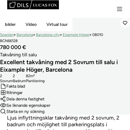
Exklusiv
bilder
Vídeo
Virtual tour
Spanien
Barcelona
Barcelona city
Eixample Höger
08010
BCN66128
780 000 €
Takvåning till salu
Excellent takvåning med 2 Sovrum till salu i
Eixample Höger, Barcelona
2
2
82m²
Sovrum
Badrum
Planlösning
Fakta blad
Ritningar
Dela denna fastighet
Se liknande egenskaper
Starta en ny sökning
Ljus inflyttningsklar takvåning med 2 sovrum, 2
badrum och möjlighet till parkeringsplats i