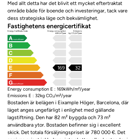
Med allt detta har det blivit ett mycket eftertraktat
område både för boende och investeringar, tack vare
dess strategiska läge och bekvämlighet.
Fastighetens energicertifikat
Energy Certificate Scale
Energy consumption
Emissions
kWh/m²/year
kg CO₂/m²/year
most efficient
169
32
least efficient
Energy consumption E : 169kWh/m²/year
Emissions E : 32kg CO₂/m²/year
Bostaden är belägen i Eixample Höger, Barcelona, där
läget anges ungefärligt i enlighet med gällande
lagstiftning. Den har 82 m² byggda och 73 m²
användbara ytor. Bostaden befinner sig i excellent
skick. Det totala försäljningspriset är 780 000 €. Det