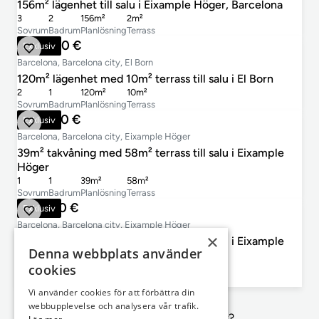
156m² lägenhet till salu i Eixample Höger, Barcelona
3
2
156m²
2m²
Sovrum
Badrum
Planlösning
Terrass
700 000 €
Exklusiv
Barcelona, Barcelona city, El Born
120m² lägenhet med 10m² terrass till salu i El Born
2
1
120m²
10m²
Sovrum
Badrum
Planlösning
Terrass
420 000 €
Exklusiv
Barcelona, Barcelona city, Eixample Höger
39m² takvåning med 58m² terrass till salu i Eixample
Höger
1
1
39m²
58m²
Sovrum
Badrum
Planlösning
Terrass
815 000 €
Exklusiv
Barcelona, Barcelona city, Eixample Höger
×
81m² takvåning med 44m² terrass till salu i Eixample
Denna webbplats använder
Höger
cookies
3
2
81m²
44m²
Sovrum
Badrum
Planlösning
Terrass
Vi använder cookies för att förbättra din
webbupplevelse och analysera vår trafik.
Inte exakt vad du letar efter?