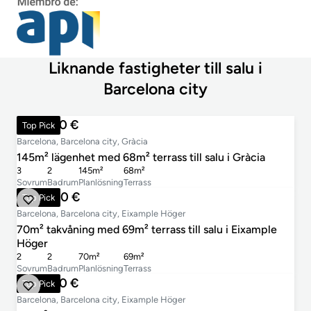
Liknande fastigheter till salu i
Barcelona city
699 000 €
Top Pick
Barcelona, Barcelona city, Gràcia
145m² lägenhet med 68m² terrass till salu i Gràcia
3
2
145m²
68m²
Sovrum
Badrum
Planlösning
Terrass
900 000 €
Top Pick
Barcelona, Barcelona city, Eixample Höger
70m² takvåning med 69m² terrass till salu i Eixample
Höger
2
2
70m²
69m²
Sovrum
Badrum
Planlösning
Terrass
920 000 €
Top Pick
Barcelona, Barcelona city, Eixample Höger