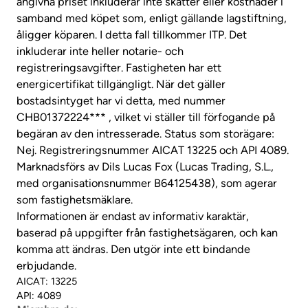
angivna priset inkluderar inte skatter eller kostnader i
samband med köpet som, enligt gällande lagstiftning,
åligger köparen. I detta fall tillkommer ITP. Det
inkluderar inte heller notarie- och
registreringsavgifter. Fastigheten har ett
energicertifikat tillgängligt. När det gäller
bostadsintyget har vi detta, med nummer
CHB01372224*** , vilket vi ställer till förfogande på
begäran av den intresserade. Status som storägare:
Nej. Registreringsnummer AICAT 13225 och API 4089.
Marknadsförs av Dils Lucas Fox (Lucas Trading, S.L.,
med organisationsnummer B64125438), som agerar
som fastighetsmäklare.
Informationen är endast av informativ karaktär,
baserad på uppgifter från fastighetsägaren, och kan
komma att ändras. Den utgör inte ett bindande
erbjudande.
AICAT: 13225
API: 4089