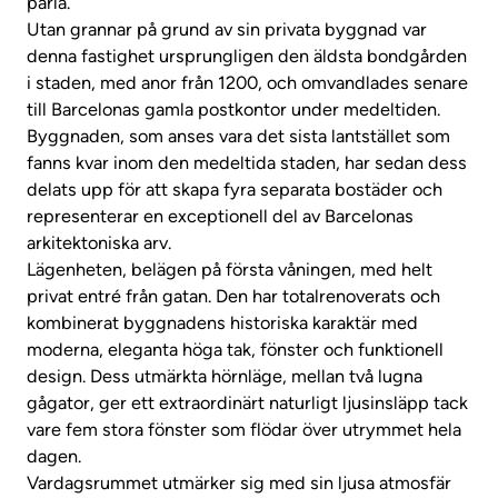
pärla.
Utan grannar på grund av sin privata byggnad var
denna fastighet ursprungligen den äldsta bondgården
i staden, med anor från 1200, och omvandlades senare
till Barcelonas gamla postkontor under medeltiden.
Byggnaden, som anses vara det sista lantstället som
fanns kvar inom den medeltida staden, har sedan dess
delats upp för att skapa fyra separata bostäder och
representerar en exceptionell del av Barcelonas
arkitektoniska arv.
Lägenheten, belägen på första våningen, med helt
privat entré från gatan. Den har totalrenoverats och
kombinerat byggnadens historiska karaktär med
moderna, eleganta höga tak, fönster och funktionell
design. Dess utmärkta hörnläge, mellan två lugna
gågator, ger ett extraordinärt naturligt ljusinsläpp tack
vare fem stora fönster som flödar över utrymmet hela
dagen.
Vardagsrummet utmärker sig med sin ljusa atmosfär