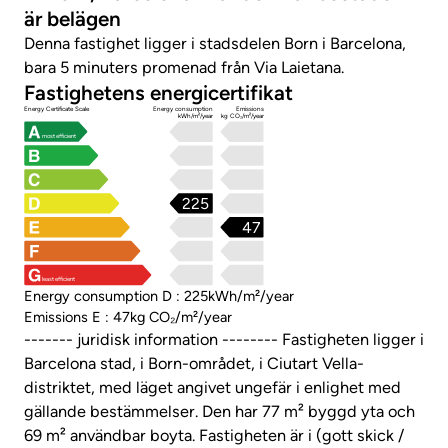
är belägen
Denna fastighet ligger i stadsdelen Born i Barcelona, ​​
bara 5 minuters promenad från Via Laietana.
Fastighetens energicertifikat
Energy Certificate Scale
Energy consumption
Emissions
kWh/m²/year
kg CO₂/m²/year
most efficient
225
47
least efficient
Energy consumption D : 225kWh/m²/year
Emissions E : 47kg CO₂/m²/year
------- juridisk information -------- Fastigheten ligger i
Barcelona stad, i Born-området, i Ciutart Vella-
distriktet, med läget angivet ungefär i enlighet med
gällande bestämmelser. Den har 77 m² byggd yta och
69 m² användbar boyta. Fastigheten är i (gott skick /