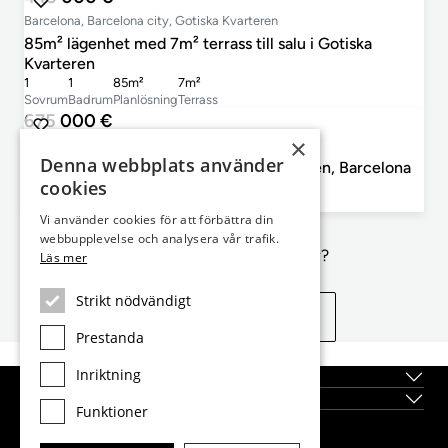
Barcelona, Barcelona city, Gotiska Kvarteren
85m² lägenhet med 7m² terrass till salu i Gotiska
Kvarteren
1
1
85m²
7m²
Sovrum
Badrum
Planlösning
Terrass
675 000 €
×
Barcelona, Barcelona city, Gotiska Kvarteren
Denna webbplats använder
156m² lägenhet till salu i Gotiska Kvarteren, Barcelona
cookies
4
2
156m²
Sovrum
Badrum
Planlösning
Vi använder cookies för att förbättra din
webbupplevelse och analysera vår trafik.
Inte exakt vad du letar efter?
Läs mer
Strikt nödvändigt
Se liknande egenskaper
Prestanda
Inriktning
Topplägen
Nybyggda fastigheter
Funktioner