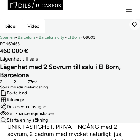
Reducerat Pris
bilder
Vídeo
Spanien
Barcelona
Barcelona city
El Born
08003
BCN69463
460 000 €
Lägenhet till salu
Lägenhet med 2 Sovrum till salu i El Born,
Barcelona
2
2
77m²
Sovrum
Badrum
Planlösning
Fakta blad
Ritningar
Dela denna fastighet
Se liknande egenskaper
Starta en ny sökning
UNIK FASTIGHET, PRIVAT INGÅNG med 2
sovrum, 2 badrum med mycket naturligt ljus,