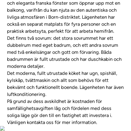
och eleganta franska fönster som öppnar upp mot en
balkong, varifrån du kan njuta av den autentiska och
livliga atmosfären i Born-distriktet. Lägenheten har
också en separat matplats för fyra personer och en
praktisk arbetsyta, perfekt för att arbeta hemifrån.
Det finns två sovrum: det stora sovrummet har ett
dubbelrum med eget badrum, och ett andra sovrum
med två enkelsängar och gott om förvaring. Båda
badrummen är fullt utrustade och har duschkabin och
moderna detaljer.
Det moderna, fullt utrustade köket har ugn, spishäll,
kylskåp, tvättmaskin och allt som behövs för ett
bekvämt och funktionellt boende. Lägenheten har även
luftkonditionering.
På grund av dess avskildhet är kostnaden för
samfällighetsavgiften låg och fördelen med dess
soliga läge gör den till en fastighet att investera i.
Vänligen kontakta oss för mer information.