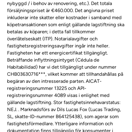
nybyggd / i behov av renovering, etc.). Det totala
försäljningspriset är €460.000. Det angivna priset
inkluderar inte skatter eller kostnader i samband med
köpetransaktionen som enligt gällande lagstiftning ska
betalas av köparen; i detta fall tillkommer
överlåtelseskatt (ITP). Notarialavgifter och
fastighetsregistreringsavgifter ingår inte heller.
Fastigheten har ett energicertifikat tillgängligt.
Beträffande inflyttningsintyget (Cédula de
Habitabilidad) har vi det tillgängligt under nummer
CHB03630716***, vilket kommer att tillhandahållas på
begäran av den intresserade parten. AICAT-
registreringsnummer 13225 och API-
registreringsnummer 4089 visas i enlighet med
gällande lagstiftning. Stor fastighetsinnehavarstatus:
NEJ. . Marknadsförs av Dils Lucas Fox (Lucas Trading,
SL, skatte-ID-nummer B64125438), som agerar som
fastighetsförmedlare. Ytterligare information och
dokumentation finns tillgänglig för konsumenter i