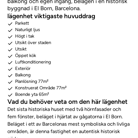
balkong och egen ingång, belägen i en historisk
byggnad i El Born, Barcelona.
lägenhet viktigaste huvuddrag
Parkett
Naturligt ljus
Högt i tak
Utsikt över staden
Utsikt
Öppet kök
Luftkonditionering
Exteriör
Balkong
Planlösning 77m²
Konstruerat Område 77m²
Boende yta 65m²
Vad du behöver veta om den här lägenhet
Det sista historiska huset med två hörnfasader och
fem fönster, beläget i hjärtat av gågatorna i El Born.
Beläget i ett av Barcelonas mest symboliska och livliga
områden, är denna fastighet en autentisk historisk