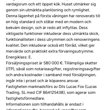
vardagsrum och ett öppet kök. Huset utmärker sig
genom sin utmärkta planlösning och rymlighet.
Denna lägenhet på första våningen har renoverats till
en hög standard och ståtar med en modern och
bekväm design, och är redo att inflyttas. Dess
viktigaste funktioner inkluderar dess utmärkta skick,
funktionaliteten i dess utrymmen och renoveringens
kvalitet. Den inkluderar också ett förråd, vilket ger
mervärde och praktiskt extra förvaringsutrymme.
Energiklass: E.
Försäljningspriset är 580 000 €. Tillämpliga skatter
(ITP), såväl som notarieavgifter, registreringsavgifter
och andra kostnader i samband med försäljningen,
ingår inte i priset och är köparens ansvar.
Fastigheten marknadsförs av Dils Lucas Fox (Lucas
Trading, SL med CIF B64125438), som agerar som
fastighetsförmedlare.
Informationen som tillhandahålls är endast i