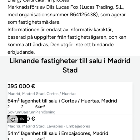
Energy Certificate : In process
Marknadsförs av Dils Lucas Fox (Lucas Trading, S.L.,
med organisationsnummer B64125438), som agerar
som fastighetsmäklare.
Informationen är endast av informativ karaktär,
baserad på uppgifter från fastighetsägaren, och kan
komma att ändras. Den utgör inte ett bindande
erbjudande.
Liknande fastigheter till salu i Madrid
Stad
395 000 €
Madrid, Madrid Stad, Cortes / Huertas
64m² lägenhet till salu i Cortes / Huertas, Madrid
2
2
64m²
Sovrum
Badrum
Planlösning
449 900 €
Exklusiv
Madrid, Madrid Stad, Lavapies - Embajadores
54m² lägenhet till salu i Embajadores, Madrid
1
1
54m²