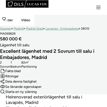
bilder
Vídeo
Spanien
Madrid
Madrid Stad
Lavapies - Embajadores
28012
MAD69628
580 000 €
Lägenhet till salu
Excellent lägenhet med 2 Sovrum till salu i
Embajadores, Madrid
2
1
82m²
Sovrum
Badrum
Planlösning
Fakta blad
Ritningar
Dela denna fastighet
Se liknande egenskaper
Starta en ny sökning
Helrenoverad exteriörlägenhet till salu i
Lavapiés, Madrid