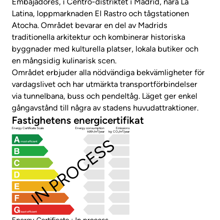
Embajadores, i Centro-distriktet i Madrid, nära La
Latina, loppmarknaden El Rastro och tågstationen
Atocha. Området bevarar en del av Madrids
traditionella arkitektur och kombinerar historiska
byggnader med kulturella platser, lokala butiker och
en mångsidig kulinarisk scen.
Området erbjuder alla nödvändiga bekvämligheter för
vardagslivet och har utmärkta transportförbindelser
via tunnelbana, buss och pendeltåg. Läget ger enkel
gångavstånd till några av stadens huvudattraktioner.
Fastighetens energicertifikat
Energy Certificate Scale
Energy consumption
Emissions
kWh/m²/year
kg CO₂/m²/year
IN PROCESS
most efficient
least efficient