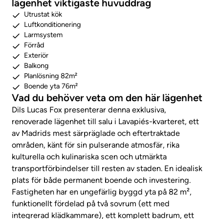
lägenhet viktigaste huvuddrag
Utrustat kök
Luftkonditionering
Larmsystem
Förråd
Exteriör
Balkong
Planlösning 82m²
Boende yta 76m²
Vad du behöver veta om den här lägenhet
Dils Lucas Fox presenterar denna exklusiva,
renoverade lägenhet till salu i Lavapiés-kvarteret, ett
av Madrids mest särpräglade och eftertraktade
områden, känt för sin pulserande atmosfär, rika
kulturella och kulinariska scen och utmärkta
transportförbindelser till resten av staden. En idealisk
plats för både permanent boende och investering.
Fastigheten har en ungefärlig byggd yta på 82 m²,
funktionellt fördelad på två sovrum (ett med
integrerad klädkammare), ett komplett badrum, ett