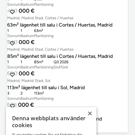
Sovrum
Badrum
Planlösning
450 000 €
Madrid, Madrid Stad, Cortes / Huertas
63m² lägenhet till salu i Cortes / Huertas, Madrid
1
1
63m²
Sovrum
Badrum
Planlösning
840 000 €
Madrid, Madrid Stad, Cortes / Huertas
85m² lägenhet till salu i Cortes / Huertas, Madrid
1
1
85m²
Q3 2026
Sovrum
Badrum
Planlösning
Slutförd
690 000 €
Madrid, Madrid Stad, Sol
113m² lägenhet till salu i Sol, Madrid
3
2
113m²
Sovrum
Badrum
Planlösning
629 000 €
×
Madrid, Madrid Stad, Universidad
Denna webbplats använder
68m² lägenhet till salu i Universidad, Madrid
cookies
2
1
68m²
Sovrum
Badrum
Planlösning
Vi använder cookies för att förbättra din