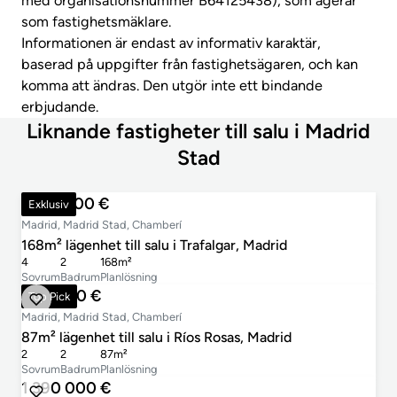
med organisationsnummer B64125438), som agerar
som fastighetsmäklare.
Informationen är endast av informativ karaktär,
baserad på uppgifter från fastighetsägaren, och kan
komma att ändras. Den utgör inte ett bindande
erbjudande.
Liknande fastigheter till salu i Madrid
Stad
1 325 000 €
Exklusiv
Madrid, Madrid Stad, Chamberí
168m² lägenhet till salu i Trafalgar, Madrid
4
2
168m²
Sovrum
Badrum
Planlösning
990 000 €
Top Pick
Madrid, Madrid Stad, Chamberí
87m² lägenhet till salu i Ríos Rosas, Madrid
2
2
87m²
Sovrum
Badrum
Planlösning
1 390 000 €