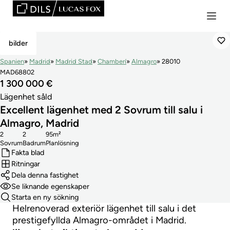
Såld
bilder
Spanien
Madrid
Madrid Stad
Chamberí
Almagro
28010
MAD68802
1 300 000 €
Lägenhet såld
Excellent lägenhet med 2 Sovrum till salu i
Almagro, Madrid
2
2
95m²
Sovrum
Badrum
Planlösning
Fakta blad
Ritningar
Dela denna fastighet
Se liknande egenskaper
Starta en ny sökning
Helrenoverad exteriör lägenhet till salu i det
prestigefyllda Almagro-området i Madrid.