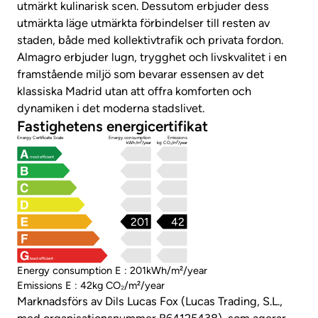
utmärkt kulinarisk scen. Dessutom erbjuder dess
utmärkta läge utmärkta förbindelser till resten av
staden, både med kollektivtrafik och privata fordon.
Almagro erbjuder lugn, trygghet och livskvalitet i en
framstående miljö som bevarar essensen av det
klassiska Madrid utan att offra komforten och
dynamiken i det moderna stadslivet.
Fastighetens energicertifikat
Energy Certificate Scale
Energy consumption
Emissions
kWh/m²/year
kg CO₂/m²/year
most efficient
201
42
least efficient
Energy consumption E : 201kWh/m²/year
Emissions E : 42kg CO₂/m²/year
Marknadsförs av Dils Lucas Fox (Lucas Trading, S.L.,