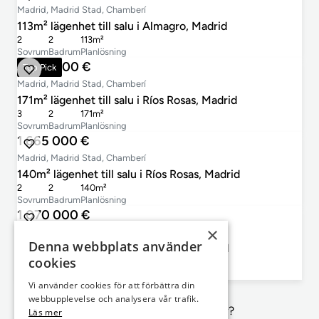
Madrid, Madrid Stad, Chamberí
113m² lägenhet till salu i Almagro, Madrid
2
2
113m²
Sovrum
Badrum
Planlösning
1 900 000 €
Top Pick
Madrid, Madrid Stad, Chamberí
171m² lägenhet till salu i Ríos Rosas, Madrid
3
2
171m²
Sovrum
Badrum
Planlösning
1 665 000 €
Madrid, Madrid Stad, Chamberí
140m² lägenhet till salu i Ríos Rosas, Madrid
2
2
140m²
Sovrum
Badrum
Planlösning
1 070 000 €
×
Madrid, Madrid Stad, Chamberí
Denna webbplats använder
119m² lägenhet till salu i Trafalgar, Madrid
cookies
2
2
119m²
Sovrum
Badrum
Planlösning
Vi använder cookies för att förbättra din
webbupplevelse och analysera vår trafik.
Inte exakt vad du letar efter?
Läs mer