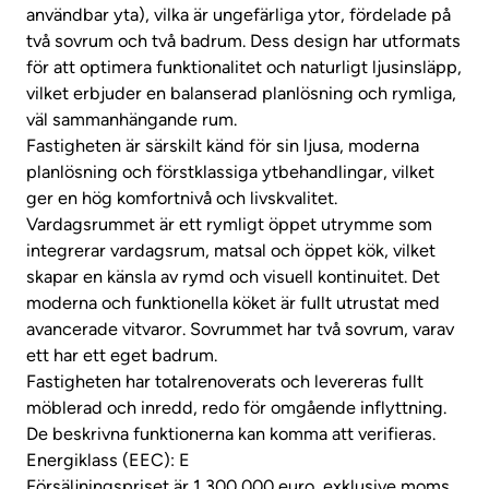
användbar yta), vilka är ungefärliga ytor, fördelade på
två sovrum och två badrum. Dess design har utformats
för att optimera funktionalitet och naturligt ljusinsläpp,
vilket erbjuder en balanserad planlösning och rymliga,
väl sammanhängande rum.
Fastigheten är särskilt känd för sin ljusa, moderna
planlösning och förstklassiga ytbehandlingar, vilket
ger en hög komfortnivå och livskvalitet.
Vardagsrummet är ett rymligt öppet utrymme som
integrerar vardagsrum, matsal och öppet kök, vilket
skapar en känsla av rymd och visuell kontinuitet. Det
moderna och funktionella köket är fullt utrustat med
avancerade vitvaror. Sovrummet har två sovrum, varav
ett har ett eget badrum.
Fastigheten har totalrenoverats och levereras fullt
möblerad och inredd, redo för omgående inflyttning.
De beskrivna funktionerna kan komma att verifieras.
Energiklass (EEC): E
Försäljningspriset är 1 300 000 euro, exklusive moms.