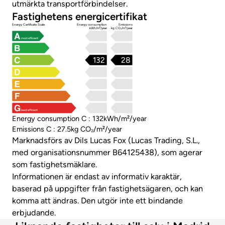
utmärkta transportförbindelser.
Fastighetens energicertifikat
Energy Certificate Scale
Energy consumption
Emissions
kWh/m²/year
kg CO₂/m²/year
most efficient
132
28
least efficient
Energy consumption C : 132kWh/m²/year
Emissions C : 27.5kg CO₂/m²/year
Marknadsförs av Dils Lucas Fox (Lucas Trading, S.L.,
med organisationsnummer B64125438), som agerar
som fastighetsmäklare.
Informationen är endast av informativ karaktär,
baserad på uppgifter från fastighetsägaren, och kan
komma att ändras. Den utgör inte ett bindande
erbjudande.