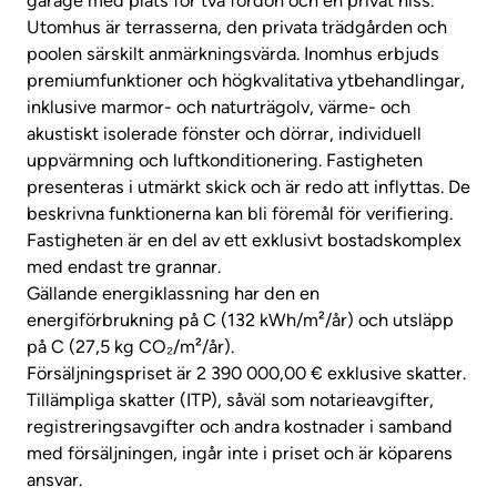
garage med plats för två fordon och en privat hiss.
Utomhus är terrasserna, den privata trädgården och
poolen särskilt anmärkningsvärda. Inomhus erbjuds
premiumfunktioner och högkvalitativa ytbehandlingar,
inklusive marmor- och naturträgolv, värme- och
akustiskt isolerade fönster och dörrar, individuell
uppvärmning och luftkonditionering. Fastigheten
presenteras i utmärkt skick och är redo att inflyttas. De
beskrivna funktionerna kan bli föremål för verifiering.
Fastigheten är en del av ett exklusivt bostadskomplex
med endast tre grannar.
Gällande energiklassning har den en
energiförbrukning på C (132 kWh/m²/år) och utsläpp
på C (27,5 kg CO₂/m²/år).
Försäljningspriset är 2 390 000,00 € exklusive skatter.
Tillämpliga skatter (ITP), såväl som notarieavgifter,
registreringsavgifter och andra kostnader i samband
med försäljningen, ingår inte i priset och är köparens
ansvar.