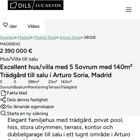
bilder
Vídeo
Spanien
Madrid
Madrid Stad
Arturo Soria
28028
MAD69242
2 390 000 €
Hus/Villa till salu
Excellent hus/villa med 5 Sovrum med 140m²
Trädgård till salu i Arturo Soria, Madrid
5
5
396m²
25m²
140m²
Sovrum
Badrum
Planlösning
Terrass
Trädgård
Fakta blad
Dela denna fastighet
Se liknande egenskaper
Starta en ny sökning
Elegant familjehus med trädgård, privat pool,
hiss, stora utrymmen, terrass, kontor och
dubbelgarage till salu i ett lugnt område i Arturo