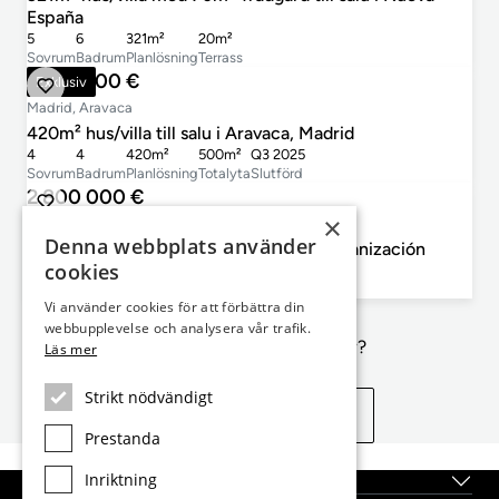
España
5
6
321m²
20m²
Sovrum
Badrum
Planlösning
Terrass
2 297 000 €
Exklusiv
Madrid, Aravaca
420m² hus/villa till salu i Aravaca, Madrid
4
4
420m²
500m²
Q3 2025
Sovrum
Badrum
Planlösning
Totalyta
Slutförd
2 800 000 €
×
Madrid, La Moraleja, La Moraleja Urbanización
Denna webbplats använder
445m² hus/villa till salu i La Moraleja Urbanización
cookies
5
4
445m²
468m²
Sovrum
Badrum
Planlösning
Totalyta
Vi använder cookies för att förbättra din
webbupplevelse och analysera vår trafik.
Inte exakt vad du letar efter?
Läs mer
Strikt nödvändigt
Se liknande egenskaper
Prestanda
Inriktning
Topplägen