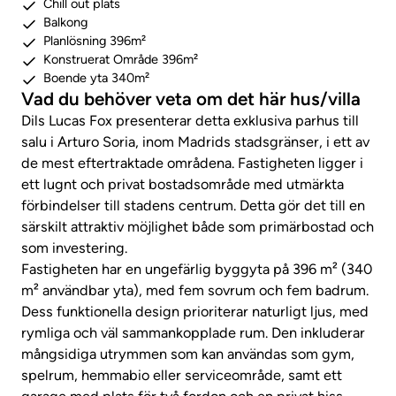
Chill out plats
Balkong
Planlösning 396m²
Konstruerat Område 396m²
Boende yta 340m²
Vad du behöver veta om det här hus/villa
Dils Lucas Fox presenterar detta exklusiva parhus till
salu i Arturo Soria, inom Madrids stadsgränser, i ett av
de mest eftertraktade områdena. Fastigheten ligger i
ett lugnt och privat bostadsområde med utmärkta
förbindelser till stadens centrum. Detta gör det till en
särskilt attraktiv möjlighet både som primärbostad och
som investering.
Fastigheten har en ungefärlig byggyta på 396 m² (340
m² användbar yta), med fem sovrum och fem badrum.
Dess funktionella design prioriterar naturligt ljus, med
rymliga och väl sammankopplade rum. Den inkluderar
mångsidiga utrymmen som kan användas som gym,
spelrum, hemmabio eller serviceområde, samt ett