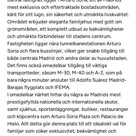
mest exklusiva och eftertraktade bostadsområden,
känt för sitt lugn, sin säkerhet och utmärkta livskvalitet.
Området erbjuder eleganta familjehus med gott om
grönområden, ett komplett utbud av bekvämligheter
och utmärkta förbindelser till stadens centrum.
Fastigheten ligger nära tunnelbanestationen Arturo
Soria och flera busslinjer, vilket ger snabb tillgång till
både centrala Madrid och andra delar av huvudstaden.
Det finns också omedelbar tillgång till viktiga
transportleder, såsom M-30, M-40 och A-2, som på
bara några minuter ansluter till Adolfo Suárez Madrid-
Barajas flygplats och IFEMA.
I omedelbar närhet hittar du några av Madrids mest
prestigefyllda nationella och internationella skolor,
samt sjukhus, sportanläggningar, butiker, restauranger
och köpcentra som Arturo Soria Plaza och Palacio de
Hielo. Allt detta gör denna plats till ett idealiskt val för
familjer som söker exklusivitet, bekvämlighet och