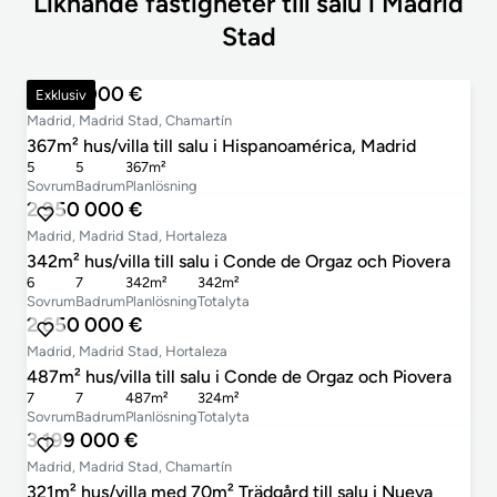
Liknande fastigheter till salu i Madrid
Stad
2 200 000 €
Exklusiv
Madrid, Madrid Stad, Chamartín
367m² hus/villa till salu i Hispanoamérica, Madrid
5
5
367m²
Sovrum
Badrum
Planlösning
2 950 000 €
Madrid, Madrid Stad, Hortaleza
342m² hus/villa till salu i Conde de Orgaz och Piovera
6
7
342m²
342m²
Sovrum
Badrum
Planlösning
Totalyta
2 650 000 €
Madrid, Madrid Stad, Hortaleza
487m² hus/villa till salu i Conde de Orgaz och Piovera
7
7
487m²
324m²
Sovrum
Badrum
Planlösning
Totalyta
3 199 000 €
Madrid, Madrid Stad, Chamartín
321m² hus/villa med 70m² Trädgård till salu i Nueva