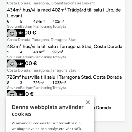
Costa Dorada, Tarragona, Urbanitzacions de Llevant
434m² hus/villa med 402m² Trädgård till salu i Urb. de
Llevant
6
5
434m²
402m²
Sovrum
Badrum
Planlösning
Totalyta
1 148 000 €
Exklusiv
Costa Dorada, Tarragona, Tarragona Stad
483m² hus/villa till salu i Tarragona Stad, Costa Dorada
5
4
483m²
926m²
Sovrum
Badrum
Planlösning
Totalyta
1 595 000 €
Exklusiv
Costa Dorada, Tarragona, Tarragona Stad
726m² hus/villa till salu i Tarragona Stad, Costa Dorada
8
3
726m²
1 033m²
Sovrum
Badrum
Planlösning
Totalyta
990 000 €
Exklusiv
×
Costa Dorada, Tarragona, Tarragona Inland
Denna webbplats använder
309m² hus/villa till salu i Tarragona, Costa Dorada
cookies
5
5
309m²
593m²
Sovrum
Badrum
Planlösning
Totalyta
Vi använder cookies för att förbättra din
webbupplevelse och analysera vår trafik.