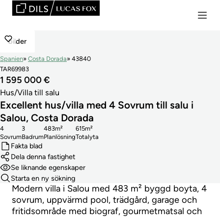
bilder
Spanien
Costa Dorada
43840
TAR69983
1 595 000 €
Hus/Villa till salu
Excellent hus/villa med 4 Sovrum till salu i
Salou, Costa Dorada
4
3
483m²
615m²
Sovrum
Badrum
Planlösning
Totalyta
Fakta blad
Dela denna fastighet
Se liknande egenskaper
Starta en ny sökning
Modern villa i Salou med 483 m² byggd boyta, 4
sovrum, uppvärmd pool, trädgård, garage och
fritidsområde med biograf, gourmetmatsal och