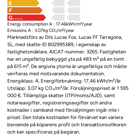
least efficient
Energy consumption A : 17.46kWh/m²/year
Emissions A : 3.07kg CO₂/m²/year
Marknadsförs av Dils Lucas Fox, Lucas FF Tarragona,
SL, med skatte-ID B02995389, i egenskap av
fastighetsmäklare. AICAT-nummer: 3265. Fastigheten
har en ungefärlig bebyggd yta på 483 m² på en tomt
på 615 m². De angivna ytorna är ungefärliga och måste
verifieras med motsvarande dokumentation.
Energiklass: A. Energiförbrukning: 17,46 kWh/m²/år.
Utsläpp: 3,07 kg CO₂/m²/år. Försäljningspriset är 1 595
000 €. Tillämpliga skatter (ITP/moms/AJD), samt
notarieavgifter, registreringsavgifter och andra
kostnader i samband med försäljningen ingår inte i
priset. Den totala kostnaden för förvärvet kan variera
beroende på köparens profil och transaktionsvillkoren
och kan specificeras på begäran.