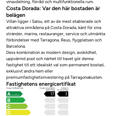
vinavdelning, förråd och multifunktionella rum.
Costa Dorada: Var den här bostaden är
belägen
Villan ligger i Salou, ett av de mest etablerade och
attraktiva områdena på Costa Dorada, känt för sina
stränder, marina, restauranger, service och utmärkta
förbindelser med Tarragona, Reus, flygplatsen och
Barcelona.
Dess kombination av modern design, avskildhet,
uppvärmd pool och närhet till havet gör denna
fastighet till ett idealiskt val som permanent bostad,
exklusivt andra hem eller
premiumfastighetsinvestering på Tarragonakusten.
Fastighetens energicertifikat
Energy Certificate Scale
Energy consumption
Emissions
kWh/m²/year
kg CO₂/m²/year
17
3
most efficient