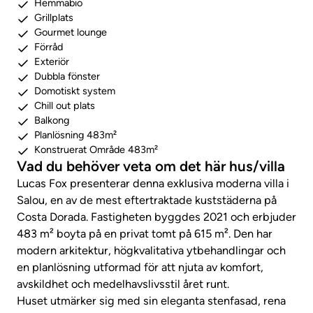
Hemmabio
Grillplats
Gourmet lounge
Förråd
Exteriör
Dubbla fönster
Domotiskt system
Chill out plats
Balkong
Planlösning 483m²
Konstruerat Område 483m²
Vad du behöver veta om det här hus/villa
Lucas Fox presenterar denna exklusiva moderna villa i
Salou, en av de mest eftertraktade kuststäderna på
Costa Dorada. Fastigheten byggdes 2021 och erbjuder
483 m² boyta på en privat tomt på 615 m². Den har
modern arkitektur, högkvalitativa ytbehandlingar och
en planlösning utformad för att njuta av komfort,
avskildhet och medelhavslivsstil året runt.
Huset utmärker sig med sin eleganta stenfasad, rena