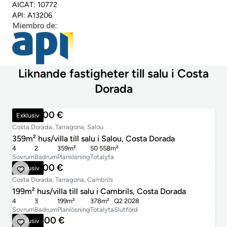
AICAT: 10772
API: A13206
Liknande fastigheter till salu i Costa
Dorada
1 475 000 €
Exklusiv
Costa Dorada, Tarragona, Salou
359m² hus/villa till salu i Salou, Costa Dorada
4
2
359m²
50 558m²
Sovrum
Badrum
Planlösning
Totalyta
1 100 000 €
Exklusiv
Costa Dorada, Tarragona, Cambrils
199m² hus/villa till salu i Cambrils, Costa Dorada
4
3
199m²
378m²
Q2 2028
Sovrum
Badrum
Planlösning
Totalyta
Slutförd
1 080 000 €
Exklusiv