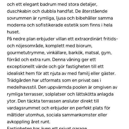
och ett elegant badrum med stora detaljer,
duschkabin och dubbla handfat. De återstående
sovrummen är rymliga, ljusa och bibehåller samma
moderna och sofistikerade estetik som finns i hela
huset.
På nedre plan erbjuder villan ett extraordinärt fritids-
och nöjesområde, komplett med biorum,
gourmetutrymme, vinkällare, barkök, matsal, gym,
förråd och extra rum. Denna våning ger ett
exceptionellt värde och gör fastigheten till ett
idealiskt hem för att njuta av med familj eller gäster.
Trädgården har utformats som en privat oas i
medelhavsstil. Den uppvärmda poolen är omgiven av
rymliga terrasser, solplatser och lättskötta anlagda
ytor. Den täckta terrassen ansluter direkt till
vardagsrummet och erbjuder en perfekt plats för
måltider utomhus, sociala sammankomster eller
avkoppling året runt.
Fastigheten har även ett privat garage,