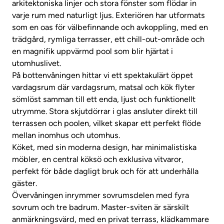
arkitektoniska linjer och stora fönster som flödar in
varje rum med naturligt ljus. Exteriören har utformats
som en oas för välbefinnande och avkoppling, med en
trädgård, rymliga terrasser, ett chill-out-område och
en magnifik uppvärmd pool som blir hjärtat i
utomhuslivet.
På bottenvåningen hittar vi ett spektakulärt öppet
vardagsrum där vardagsrum, matsal och kök flyter
sömlöst samman till ett enda, ljust och funktionellt
utrymme. Stora skjutdörrar i glas ansluter direkt till
terrassen och poolen, vilket skapar ett perfekt flöde
mellan inomhus och utomhus.
Köket, med sin moderna design, har minimalistiska
möbler, en central köksö och exklusiva vitvaror,
perfekt för både dagligt bruk och för att underhålla
gäster.
Övervåningen inrymmer sovrumsdelen med fyra
sovrum och tre badrum. Master-sviten är särskilt
anmärkningsvärd, med en privat terrass, klädkammare