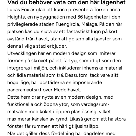
Vad du behöver veta om den här lägenhet
Lucas Fox är glad att kunna presentera Torreblanca
Heights, en nybyggnation med 36 lägenheter i den
privilegierade staden Fuengirola, Málaga. På den här
platsen kan du njuta av ett fantastiskt lugn på kort
avstånd från havet, utan att ge upp alla tjänster som
denna livliga stad erbjuder.
Utvecklingen har en modern design som imiterar
formen på skrovet på ett fartyg, samtidigt som den
integreras i miljön, och inkluderar inhemska material
och ädla material som trä. Dessutom, tack vare sitt
höga läge, har bostäderna en imponerande
panoramautsikt över Medelhavet.
Detta hem drar nytta av en modern design, med
funktionella och öppna ytor, som vardagsrum-
matsalen med köket i öppen planlösning, vilket
maximerar känslan av rymd. Likaså genom att ha stora
fönster får rummen ett härligt ljusinsläpp.
När det gäller dess fördelning har dagdelen med