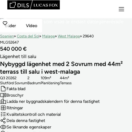
bilder
Vídeo
Spanien
Costa del Sol
Malaga
West Malaga
29640
MLG52647
540 000 €
Lägenhet till salu
Nybyggd lägenhet med 2 Sovrum med 44m²
terrass till salu i west-malaga
Q3 2026
2
2
109m²
44m²
Slutförd
Sovrum
Badrum
Planlösning
Terrass
Fakta blad
Broschyr
Ladda ner byggnadskalendern för denna fastighet
Ritningar
Kvalitetskontroll och material
Dela denna fastighet
Se liknande egenskaper