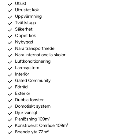
Utsikt
Utrustat kök
Uppvärmning
Tvättstuga
Säkerhet
Öppet kök
Nybyggd
Nära transportmedel
Nära internationella skolor
Luftkonditionering
Larmsystem
Interiör
Gated Community
Förråd
Exteriör
Dubbla fönster
Domotiskt system
Djur vänligt
Planlösning 109m²
Konstruerat Område 109m²
Boende yta 72m²