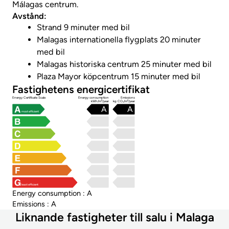
Málagas centrum.
Avstånd:
Strand 9 minuter med bil
Malagas internationella flygplats 20 minuter
med bil
Malagas historiska centrum 25 minuter med bil
Plaza Mayor köpcentrum 15 minuter med bil
Fastighetens energicertifikat
Energy Certificate Scale
Energy consumption
Emissions
kWh/m²/year
kg CO₂/m²/year
A
A
most efficient
least efficient
Energy consumption : A
Emissions : A
Liknande fastigheter till salu i Malaga