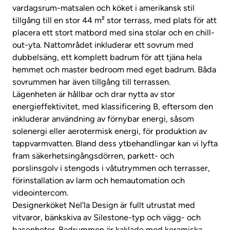
vardagsrum-matsalen och köket i amerikansk stil
tillgång till en stor 44 m² stor terrass, med plats för att
placera ett stort matbord med sina stolar och en chill-
out-yta. Nattområdet inkluderar ett sovrum med
dubbelsäng, ett komplett badrum för att tjäna hela
hemmet och master bedroom med eget badrum. Båda
sovrummen har även tillgång till terrassen.
Lägenheten är hållbar och drar nytta av stor
energieffektivitet, med klassificering B, eftersom den
inkluderar användning av förnybar energi, såsom
solenergi eller aerotermisk energi, för produktion av
tappvarmvatten. Bland dess ytbehandlingar kan vi lyfta
fram säkerhetsingångsdörren, parkett- och
porslinsgolv i stengods i våtutrymmen och terrasser,
förinstallation av larm och hemautomation och
videointercom.
Designerköket Nel'la Design är fullt utrustat med
vitvaror, bänkskiva av Silestone-typ och vägg- och
basenheter. Badrummen är kaklade med keramiska