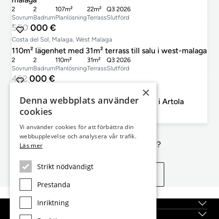
2
2
107m²
22m²
Q3 2026
Sovrum
Badrum
Planlösning
Terrass
Slutförd
550 000 €
Costa del Sol, Malaga, West Malaga
110m² lägenhet med 31m² terrass till salu i west-malaga
2
2
110m²
31m²
Q3 2026
Sovrum
Badrum
Planlösning
Terrass
Slutförd
462 000 €
×
Costa del Sol, Marbella, Artola
Denna webbplats använder
109m² lägenhet med 21m² terrass till salu i Artola
cookies
2
2
109m²
21m²
Q3 2026
Sovrum
Badrum
Planlösning
Terrass
Slutförd
Vi använder cookies för att förbättra din
webbupplevelse och analysera vår trafik.
Inte exakt vad du letar efter?
Läs mer
Strikt nödvändigt
Se liknande egenskaper
Prestanda
Inriktning
Topplägen
Nybyggda fastigheter