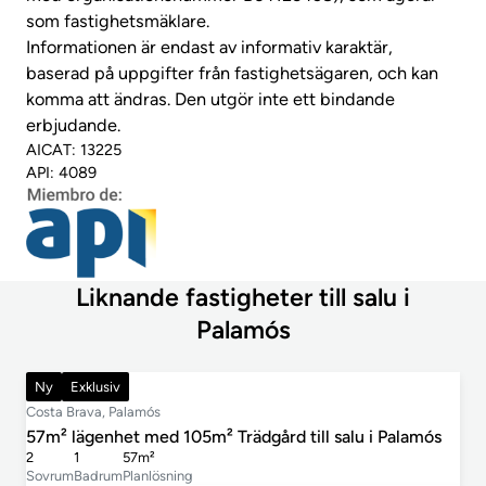
som fastighetsmäklare.
Informationen är endast av informativ karaktär,
baserad på uppgifter från fastighetsägaren, och kan
komma att ändras. Den utgör inte ett bindande
erbjudande.
AICAT: 13225
API: 4089
Liknande fastigheter till salu i
Palamós
420 000 €
Ny
Exklusiv
Costa Brava, Palamós
57m² lägenhet med 105m² Trädgård till salu i Palamós
2
1
57m²
Sovrum
Badrum
Planlösning