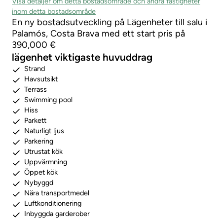
Visa detaljer om detta bostadsområde och andra fastigheter
inom detta bostadsområde
En ny bostadsutveckling på Lägenheter till salu i
Palamós, Costa Brava med ett start pris på
390,000 €
lägenhet viktigaste huvuddrag
Strand
Havsutsikt
Terrass
Swimming pool
Hiss
Parkett
Naturligt ljus
Parkering
Utrustat kök
Uppvärmning
Öppet kök
Nybyggd
Nära transportmedel
Luftkonditionering
Inbyggda garderober