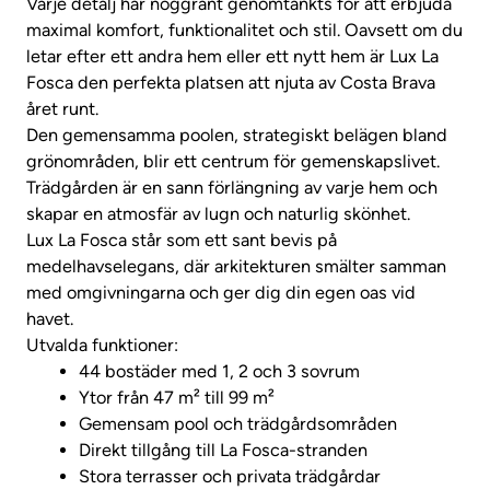
Varje detalj har noggrant genomtänkts för att erbjuda
maximal komfort, funktionalitet och stil. Oavsett om du
letar efter ett andra hem eller ett nytt hem är Lux La
Fosca den perfekta platsen att njuta av Costa Brava
året runt.
Den gemensamma poolen, strategiskt belägen bland
grönområden, blir ett centrum för gemenskapslivet.
Trädgården är en sann förlängning av varje hem och
skapar en atmosfär av lugn och naturlig skönhet.
Lux La Fosca står som ett sant bevis på
medelhavselegans, där arkitekturen smälter samman
med omgivningarna och ger dig din egen oas vid
havet.
Utvalda funktioner:
44 bostäder med 1, 2 och 3 sovrum
Ytor från 47 m² till 99 m²
Gemensam pool och trädgårdsområden
Direkt tillgång till La Fosca-stranden
Stora terrasser och privata trädgårdar