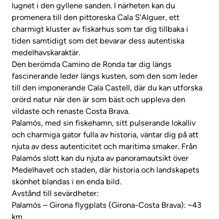
lugnet i den gyllene sanden. I närheten kan du
promenera till den pittoreska Cala S'Alguer, ett
charmigt kluster av fiskarhus som tar dig tillbaka i
tiden samtidigt som det bevarar dess autentiska
medelhavskaraktär.
Den berömda Camino de Ronda tar dig längs
fascinerande leder längs kusten, som den som leder
till den imponerande Cala Castell, där du kan utforska
orörd natur när den är som bäst och uppleva den
vildaste och renaste Costa Brava.
Palamós, med sin fiskehamn, sitt pulserande lokalliv
och charmiga gator fulla av historia, väntar dig på att
njuta av dess autenticitet och maritima smaker. Från
Palamós slott kan du njuta av panoramautsikt över
Medelhavet och staden, där historia och landskapets
skönhet blandas i en enda bild.
Avstånd till sevärdheter:
Palamós – Girona flygplats (Girona-Costa Brava): ~43
km