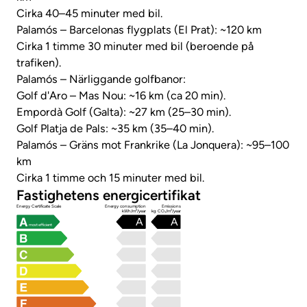
Cirka 40–45 minuter med bil.
Palamós – Barcelonas flygplats (El Prat): ~120 km
Cirka 1 timme 30 minuter med bil (beroende på
trafiken).
Palamós – Närliggande golfbanor:
Golf d'Aro – Mas Nou: ~16 km (ca 20 min).
Empordà Golf (Galta): ~27 km (25–30 min).
Golf Platja de Pals: ~35 km (35–40 min).
Palamós – Gräns mot Frankrike (La Jonquera): ~95–100
km
Cirka 1 timme och 15 minuter med bil.
Fastighetens energicertifikat
Energy Certificate Scale
Energy consumption
Emissions
kWh/m²/year
kg CO₂/m²/year
A
A
most efficient