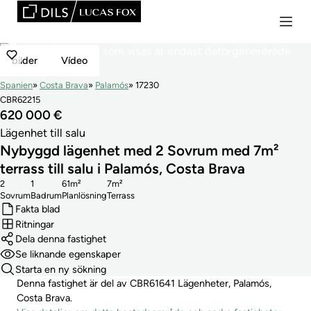
bilder
Vídeo
Spanien
Costa Brava
Palamós
17230
CBR62215
620 000 €
Lägenhet till salu
Nybyggd lägenhet med 2 Sovrum med 7m²
terrass till salu i Palamós, Costa Brava
2
1
61m²
7m²
Sovrum
Badrum
Planlösning
Terrass
Fakta blad
Ritningar
Dela denna fastighet
Se liknande egenskaper
Starta en ny sökning
Denna fastighet är del av CBR61641 Lägenheter, Palamós,
Costa Brava.