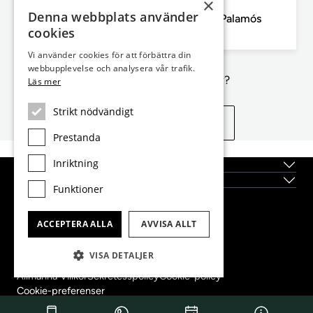
×
Costa Brava, Palamós
Denna webbplats använder
61m² lägenhet med 7m² terrass till salu i Palamós
cookies
2
1
61m²
7m²
Sovrum
Badrum
Planlösning
Terrass
Vi använder cookies för att förbättra din
webbupplevelse och analysera vår trafik.
Inte exakt vad du letar efter?
Läs mer
Strikt nödvändigt
Se liknande egenskaper
Prestanda
Inriktning
Topplägen
Nybyggda fastigheter
Funktioner
Dils Lucas Fox Head Office
ACCEPTERA ALLA
AVVISA ALLT
tel.
(+34) 933 562 989
fax
(+34) 933 041 848
VISA DETALJER
info@lucasfox.com
Allmänna Villkor
Sekretesspolicy
Cookie-policy
Cookie-preferenser
Copyright 2022 © Dils Lucas Fox