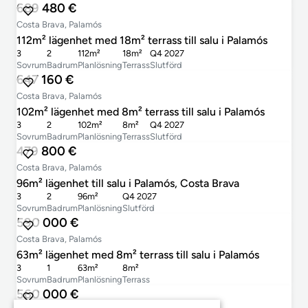
689 480 €
Costa Brava, Palamós
112m² lägenhet med 18m² terrass till salu i Palamós
3
2
112m²
18m²
Q4 2027
Sovrum
Badrum
Planlösning
Terrass
Slutförd
647 160 €
Costa Brava, Palamós
102m² lägenhet med 8m² terrass till salu i Palamós
3
2
102m²
8m²
Q4 2027
Sovrum
Badrum
Planlösning
Terrass
Slutförd
479 800 €
Costa Brava, Palamós
96m² lägenhet till salu i Palamós, Costa Brava
3
2
96m²
Q4 2027
Sovrum
Badrum
Planlösning
Slutförd
590 000 €
Costa Brava, Palamós
63m² lägenhet med 8m² terrass till salu i Palamós
3
1
63m²
8m²
Sovrum
Badrum
Planlösning
Terrass
560 000 €