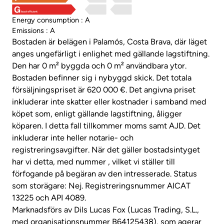
least efficient
Energy consumption : A
Emissions : A
Bostaden är belägen i Palamós, Costa Brava, där läget
anges ungefärligt i enlighet med gällande lagstiftning.
Den har 0 m² byggda och 0 m² användbara ytor.
Bostaden befinner sig i nybyggd skick. Det totala
försäljningspriset är 620 000 €. Det angivna priset
inkluderar inte skatter eller kostnader i samband med
köpet som, enligt gällande lagstiftning, åligger
köparen. I detta fall tillkommer moms samt AJD. Det
inkluderar inte heller notarie- och
registreringsavgifter. När det gäller bostadsintyget
har vi detta, med nummer , vilket vi ställer till
förfogande på begäran av den intresserade. Status
som storägare: Nej. Registreringsnummer AICAT
13225 och API 4089.
Marknadsförs av Dils Lucas Fox (Lucas Trading, S.L.,
med organisationsnummer B64125438), som agerar