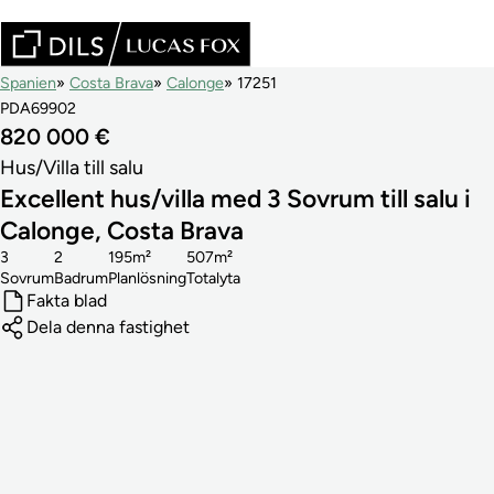
Spanien
Costa Brava
Calonge
17251
PDA69902
820 000 €
Hus/Villa till salu
Excellent hus/villa med 3 Sovrum till salu i
Calonge, Costa Brava
3
2
195m²
507m²
Sovrum
Badrum
Planlösning
Totalyta
Fakta blad
Dela denna fastighet