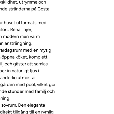
avskildhet, utrymme och
ande stränderna på Costa
har huset utformats med
ort. Rena linjer,
 en modern men varm
an ansträngning.
 vardagsrum med en mysig
a öppna köket, komplett
lj och gäster att samlas
r in naturligt ljus i
ränderlig atmosfär.
ädgården med pool, vilket gör
nde stunder med familj och
åning.
 sovrum. Den eleganta
ekt tillgång till en rymlig