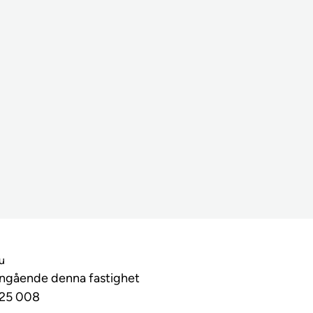
lu
angående denna fastighet
025 008