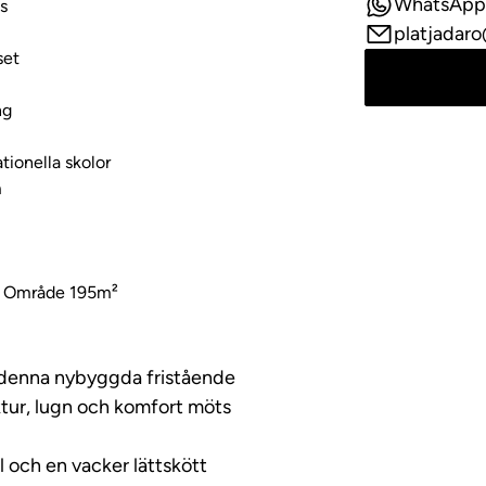
WhatsApp
us
platjadar
set
ng
tionella skolor
m
t Område 195m²
 denna nybyggda fristående
ktur, lugn och komfort möts
 och en vacker lättskött