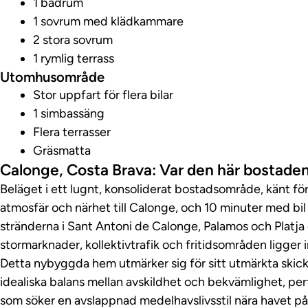
1 badrum
1 sovrum med klädkammare
2 stora sovrum
1 rymlig terrass
Utomhusområde
Stor uppfart för flera bilar
1 simbassäng
Flera terrasser
Gräsmatta
Calonge, Costa Brava: Var den här bostaden
Beläget i ett lugnt, konsoliderat bostadsområde, känt för 
atmosfär och närhet till Calonge, och 10 minuter med bi
stränderna i Sant Antoni de Calonge, Palamos och Platja 
stormarknader, kollektivtrafik och fritidsområden ligger
Detta nybyggda hem utmärker sig för sitt utmärkta skic
idealiska balans mellan avskildhet och bekvämlighet, perfe
som söker en avslappnad medelhavslivsstil nära havet på