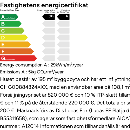
Fastighetens energicertifikat
Energy Certificate Scale
Energy consumption
Emissions
kWh/m²/year
kg CO₂/m²/year
29
5
most efficient
least efficient
Energy consumption A : 29kWh/m²/year
Emissions A : 5kg CO₂/m²/year
Huset består av 195 m² byggboyta och har ett inflyttn
CHG00884324XXX, med en användbar area på 108,1 m² e
Försäljningspriset är 820 000 € och 10 % ITP-skatt till
€ och 11 % på de återstående 220 000 €. Det totala prise
200 €. Marknadsförs av Dils Lucas Fox (Lucas FF Platja 
B55311658), som agerar som fastighetsförmedlare AIC
nummer: A12014 Informationen som tillhandahålls är enda