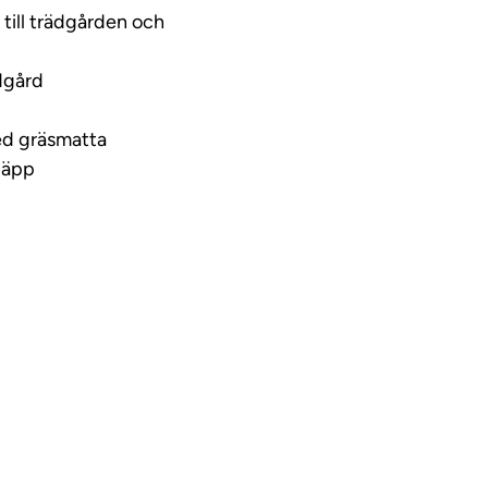
till trädgården och
ädgård
med gräsmatta
läpp