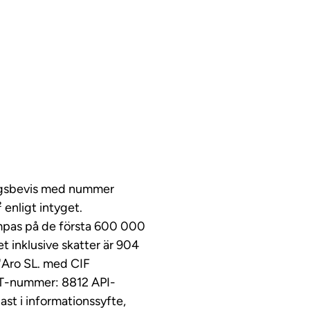
ingsbevis med nummer
nligt intyget.
ämpas på de första 600 000
t inklusive skatter är 904
d'Aro SL. med CIF
AT-nummer: 8812 API-
st i informationssyfte,