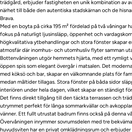
trädgård, erbjuder fastigheten en unik kombination av 
närhet till både den autentiska stadskärnan och de hisn
Brava.
Med en boyta på cirka 195 m² fördelad på två våningar 
fokus på naturligt ljusinsläpp, öppenhet och vardagskomf
högkvalitativa ytbehandlingar och stora fönster skapar
atmosfär där inomhus- och utomhusliv flyter samman ut
Bottenvåningen utgör hemmets hjärta, med ett rymligt
öppen spis som elegant övergår i matsalen. Det modern
med köksö och bar, skapar en välkomnande plats för fami
medan måltider tillagas. Stora fönster på båda sidor släppe
interiören under hela dagen, vilket skapar en ständigt fö
Det finns direkt tillgång till den täckta terrassen och tr
utrymmet perfekt för långa sommarkvällar och avkoppla
vänner. Ett fullt utrustat badrum finns också på denna v
Övervåningen inrymmer sovrumsdelen med tre bekväma
huvudsviten har en privat omklädningsrum och erbjuder dir