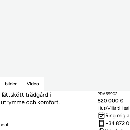
bilder
Vídeo
lättskött trädgård i
PDA69902
820 000 €
n, utrymme och komfort.
Hus/Villa till sa
Ring mig 
+34 872 
pool