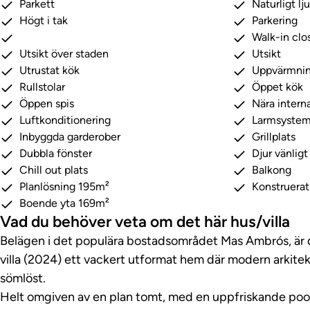
Parkett
Naturligt lj
Högt i tak
Parkering
Walk-in clo
Utsikt över staden
Utsikt
Utrustat kök
Uppvärmni
Rullstolar
Öppet kök
Öppen spis
Nära interna
Luftkonditionering
Larmsyste
Inbyggda garderober
Grillplats
Dubbla fönster
Djur vänligt
Chill out plats
Balkong
Planlösning 195m²
Konstruera
Boende yta 169m²
Vad du behöver veta om det här hus/villa
Belägen i det populära bostadsområdet Mas Ambrós, är
villa (2024) ett vackert utformat hem där modern arkite
sömlöst.
Helt omgiven av en plan tomt, med en uppfriskande pool