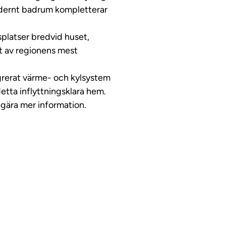
odernt badrum kompletterar
splatser bredvid huset,
tt av regionens mest
egrerat värme- och kylsystem
detta inflyttningsklara hem.
egära mer information.
ideo