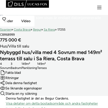
bilder
Vídeo
Spanien
Costa Brava
Begur
Sa Riera
17255
CBR68999
775 000 €
Hus/Villa till salu
Nybyggd hus/villa med 4 Sovrum med 149m²
terrass till salu i Sa Riera, Costa Brava
4
3
149m²
149m²
Sovrum
Badrum
Planlösning
Terrass
Fakta blad
Ritningar
Dela denna fastighet
Se liknande egenskaper
Starta en ny sökning
Denna fastighet är del av Begur Gardens.
Visa detaljer om detta bostadsområde och andra fastigheter