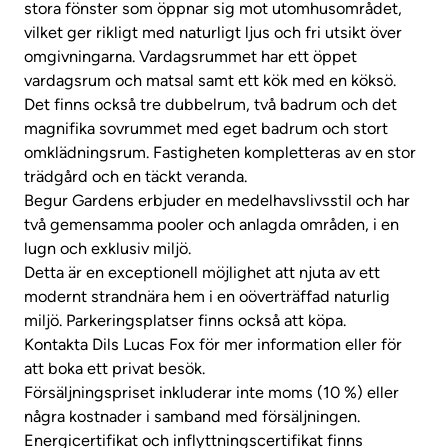
stora fönster som öppnar sig mot utomhusområdet,
vilket ger rikligt med naturligt ljus och fri utsikt över
omgivningarna. Vardagsrummet har ett öppet
vardagsrum och matsal samt ett kök med en köksö.
Det finns också tre dubbelrum, två badrum och det
magnifika sovrummet med eget badrum och stort
omklädningsrum. Fastigheten kompletteras av en stor
trädgård och en täckt veranda.
Begur Gardens erbjuder en medelhavslivsstil och har
två gemensamma pooler och anlagda områden, i en
lugn och exklusiv miljö.
Detta är en exceptionell möjlighet att njuta av ett
modernt strandnära hem i en oöverträffad naturlig
miljö. Parkeringsplatser finns också att köpa.
Kontakta Dils Lucas Fox för mer information eller för
att boka ett privat besök.
Försäljningspriset inkluderar inte moms (10 %) eller
några kostnader i samband med försäljningen.
Energicertifikat och inflyttningscertifikat finns