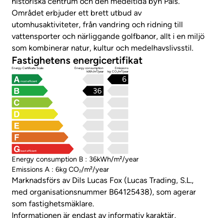
historiska centrum och den medeltida byn Pals.
Området erbjuder ett brett utbud av
utomhusaktiviteter, från vandring och ridning till
vattensporter och närliggande golfbanor, allt i en miljö
som kombinerar natur, kultur och medelhavslivsstil.
Fastighetens energicertifikat
Energy Certificate Scale
Energy consumption
Emissions
kWh/m²/year
kg CO₂/m²/year
6
most efficient
36
least efficient
Energy consumption B : 36kWh/m²/year
Emissions A : 6kg CO₂/m²/year
Marknadsförs av Dils Lucas Fox (Lucas Trading, S.L.,
med organisationsnummer B64125438), som agerar
som fastighetsmäklare.
Informationen är endast av informativ karaktär,