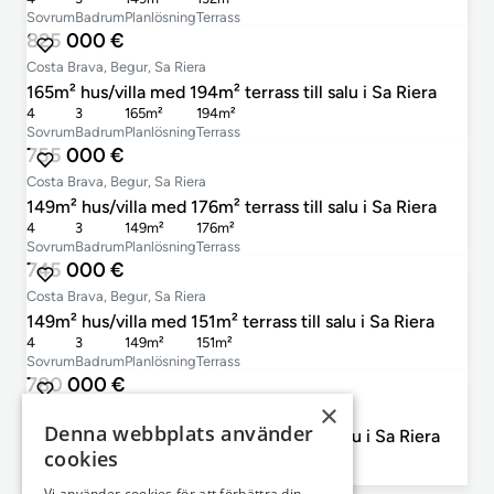
Sovrum
Badrum
Planlösning
Terrass
825 000 €
Costa Brava, Begur, Sa Riera
165m² hus/villa med 194m² terrass till salu i Sa Riera
4
3
165m²
194m²
Sovrum
Badrum
Planlösning
Terrass
755 000 €
Costa Brava, Begur, Sa Riera
149m² hus/villa med 176m² terrass till salu i Sa Riera
4
3
149m²
176m²
Sovrum
Badrum
Planlösning
Terrass
745 000 €
Costa Brava, Begur, Sa Riera
149m² hus/villa med 151m² terrass till salu i Sa Riera
4
3
149m²
151m²
Sovrum
Badrum
Planlösning
Terrass
780 000 €
×
Costa Brava, Begur, Sa Riera
Denna webbplats använder
149m² hus/villa med 228m² terrass till salu i Sa Riera
cookies
4
3
149m²
228m²
Sovrum
Badrum
Planlösning
Terrass
Vi använder cookies för att förbättra din