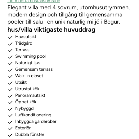
inom detta bostadsområde
Elegant villa med 4 sovrum, utomhusutrymmen,
modern design och tillgång till gemensamma
pooler till salu i en unik naturlig miljö i Begur.
hus/villa viktigaste huvuddrag
Havsutsikt
Trädgård
Terrass
Swimming pool
Naturligt ljus
Gemensam terrass
Walk-in closet
Utsikt
Utrustat kök
Panoramautsikt
Öppet kök
Nybyggd
Luftkonditionering
Inbyggda garderober
Exteriör
Dubbla fönster