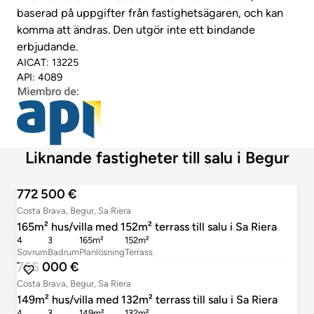
baserad på uppgifter från fastighetsägaren, och kan
komma att ändras. Den utgör inte ett bindande
erbjudande.
AICAT: 13225
API: 4089
Liknande fastigheter till salu i Begur
772 500 €
Costa Brava, Begur, Sa Riera
165m² hus/villa med 152m² terrass till salu i Sa Riera
4
3
165m²
152m²
Sovrum
Badrum
Planlösning
Terrass
765 000 €
Costa Brava, Begur, Sa Riera
149m² hus/villa med 132m² terrass till salu i Sa Riera
4
3
149m²
132m²