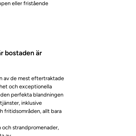
pen eller fristående
är bostaden är
n av de mest eftertraktade
erhet och exceptionella
er den perfekta blandningen
 tjänster, inklusive
 fritidsområden, allt bara
n och strandpromenader,
ta av