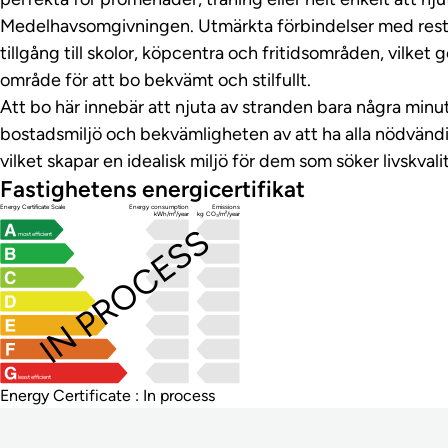
Medelhavsomgivningen. Utmärkta förbindelser med rest
tillgång till skolor, köpcentra och fritidsområden, vilket gö
område för att bo bekvämt och stilfullt.
Att bo här innebär att njuta av stranden bara några minu
bostadsmiljö och bekvämligheten av att ha alla nödvändiga
vilket skapar en idealisk miljö för dem som söker livskval
Fastighetens energicertifikat
Energy Certificate Scale
Energy consumption
Emissions
kWh/m²/year
kg CO₂/m²/year
IN PROCESS
most efficient
least efficient
Energy Certificate : In process