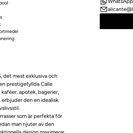
WhatsApp
pool
alicante@l
us
k
portmedel
onering
, det mest exklusiva och
en prestigefyllda Calle
kaféer, apotek, bagerier,
 erbjuder den en idealisk
livsstil.
rrasser som är perfekta för
medan man njuter av den
nktionella design maximerar