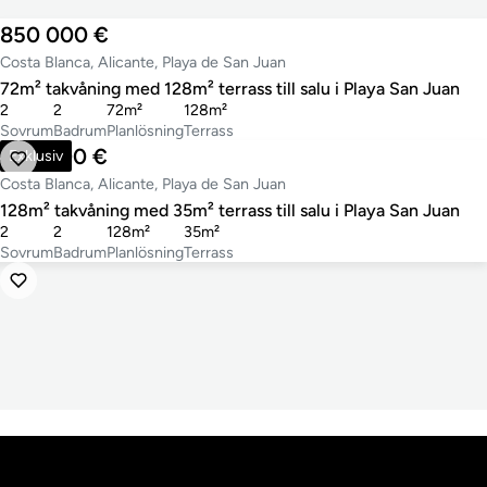
850 000 €
Costa Blanca, Alicante, Playa de San Juan
72m² takvåning med 128m² terrass till salu i Playa San Juan
2
2
72m²
128m²
Sovrum
Badrum
Planlösning
Terrass
750 000 €
Exklusiv
Costa Blanca, Alicante, Playa de San Juan
128m² takvåning med 35m² terrass till salu i Playa San Juan
2
2
128m²
35m²
Sovrum
Badrum
Planlösning
Terrass