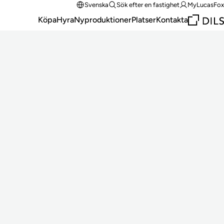
Svenska
Sök efter en fastighet
MyLucasFox
Köpa
Hyra
Nyproduktioner
Platser
Kontakta