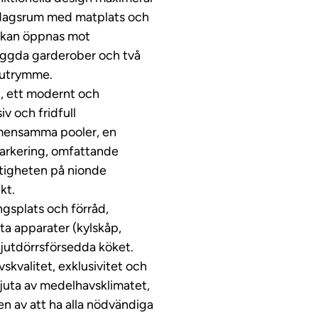
vardagsrum med matplats och
om kan öppnas mot
yggda garderober och två
 utrymme.
, ett modernt och
v och fridfull
emensamma pooler, en
lparkering, omfattande
stigheten på nionde
kt.
ngsplats och förråd,
ta apparater (kylskåp,
jutdörrsförsedda köket.
vskvalitet, exklusivitet och
njuta av medelhavsklimatet,
n av att ha alla nödvändiga