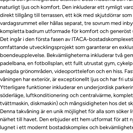
naturligt ljus och komfort. Den inkluderar ett rymligt 
direkt tillgång till terrassen, ett kök med skjutdörrar s
vardagsrummet eller hållas separat, tre sovrum med inb
kompletta badrum utformade för komfort och generöst
Det ingår i den första fasen av ITACA-bostadskomplexet
omfattande utvecklingsprojekt som garanterar en exklusi
boendeupplevelse. Bekvämligheterna inkluderar två g
padelbana, en fotbollsplan, ett fullt utrustat gym, cyke
anlagda grönområden, videoporttelefon och en hiss. Fa
våningen har exteriör, är exceptionellt ljus och har fri utsi
Ytterligare funktioner inkluderar en underjordisk parkeri
söderläge, luftkonditionering och centralvärme, komplet
tvättmaskin, diskmaskin) och mångsidigheten hos det sk
Denna takvåning är en unik möjlighet för alla som söker li
närhet till havet. Den erbjuder ett hem utformat för att 
lugnet i ett modernt bostadskomplex och bekvämlighete