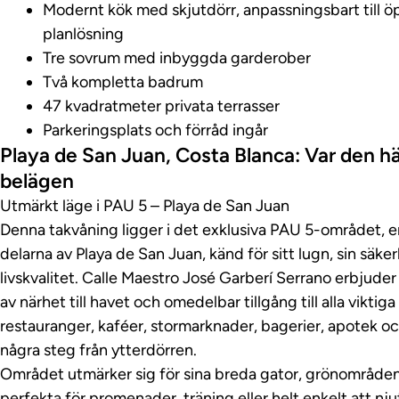
Modernt kök med skjutdörr, anpassningsbart till öp
planlösning
Tre sovrum med inbyggda garderober
Två kompletta badrum
47 kvadratmeter privata terrasser
Parkeringsplats och förråd ingår
Playa de San Juan, Costa Blanca: Var den h
belägen
Utmärkt läge i PAU 5 – Playa de San Juan
Denna takvåning ligger i det exklusiva PAU 5-området, e
delarna av Playa de San Juan, känd för sitt lugn, sin säk
livskvalitet. Calle Maestro José Garberí Serrano erbjud
av närhet till havet och omedelbar tillgång till alla viktiga
restauranger, kaféer, stormarknader, bagerier, apotek och
några steg från ytterdörren.
Området utmärker sig för sina breda gator, grönområde
perfekta för promenader, träning eller helt enkelt att nju