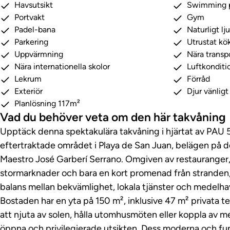
Havsutsikt
Swimming 
Portvakt
Gym
Padel-bana
Naturligt lj
Parkering
Utrustat kö
Uppvärmning
Nära trans
Nära internationella skolor
Luftkonditi
Lekrum
Förråd
Exteriör
Djur vänligt
Planlösning 117m²
Vad du behöver veta om den här takvåning
Upptäck denna spektakulära takvåning i hjärtat av PAU 5
eftertraktade området i Playa de San Juan, belägen på d
Maestro José Garberí Serrano. Omgiven av restauranger, 
stormarknader och bara en kort promenad från stranden,
balans mellan bekvämlighet, lokala tjänster och medelhavs
Bostaden har en yta på 150 m², inklusive 47 m² privata te
att njuta av solen, hålla utomhusmöten eller koppla av 
öppna och privilegierade utsikten. Dess moderna och fu