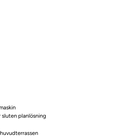
ideo
kmaskin
r sluten planlösning
l huvudterrassen