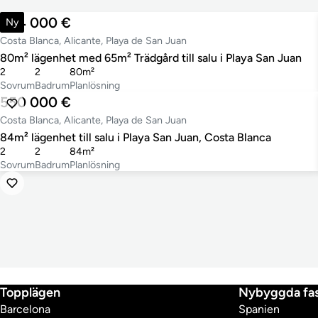
434 000 €
Ny
Costa Blanca, Alicante, Playa de San Juan
80m² lägenhet med 65m² Trädgård till salu i Playa San Juan
2
2
80m²
Sovrum
Badrum
Planlösning
550 000 €
Costa Blanca, Alicante, Playa de San Juan
84m² lägenhet till salu i Playa San Juan, Costa Blanca
2
2
84m²
Sovrum
Badrum
Planlösning
Topplägen
Nybyggda fas
Barcelona
Spanien