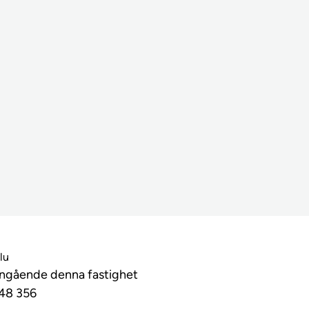
lu
angående denna fastighet
48 356