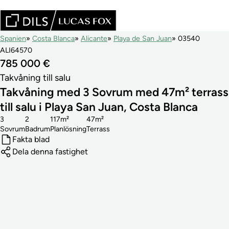
Spanien
Costa Blanca
Alicante
Playa de San Juan
03540
ALI64570
785 000 €
Takvåning till salu
Takvåning med 3 Sovrum med 47m² terrass
till salu i Playa San Juan, Costa Blanca
3
2
117m²
47m²
Sovrum
Badrum
Planlösning
Terrass
Fakta blad
Dela denna fastighet