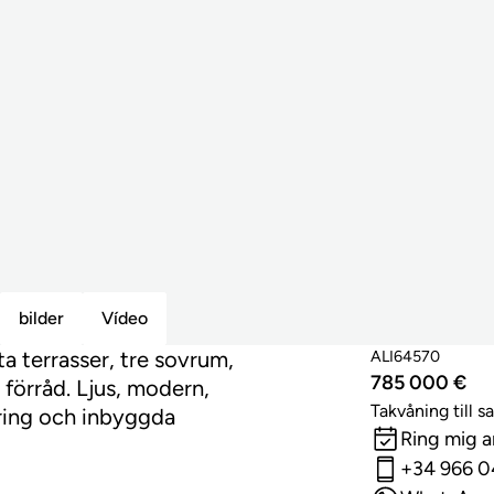
bilder
Vídeo
a terrasser, tre sovrum,
ALI64570
785 000 €
förråd. Ljus, modern,
Takvåning till sa
ering och inbyggda
Ring mig 
+34 966 0