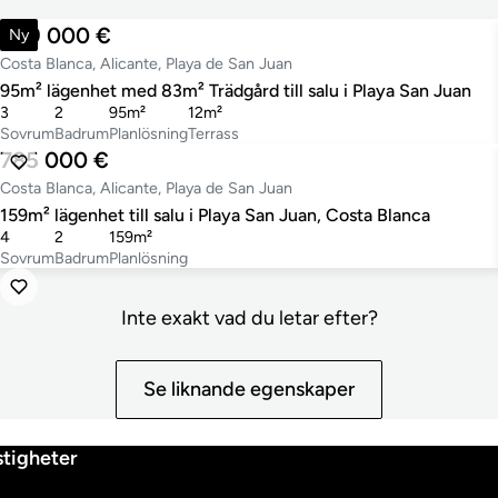
489 000 €
Ny
Costa Blanca, Alicante, Playa de San Juan
95m² lägenhet med 83m² Trädgård till salu i Playa San Juan
3
2
95m²
12m²
Sovrum
Badrum
Planlösning
Terrass
785 000 €
Costa Blanca, Alicante, Playa de San Juan
159m² lägenhet till salu i Playa San Juan, Costa Blanca
4
2
159m²
Sovrum
Badrum
Planlösning
Inte exakt vad du letar efter?
Se liknande egenskaper
tigheter