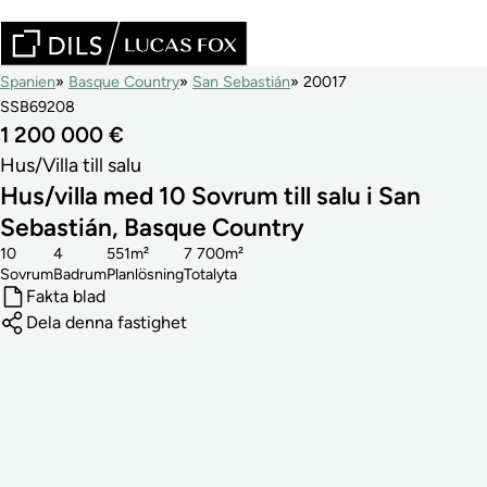
Spanien
Basque Country
San Sebastián
20017
SSB69208
1 200 000 €
Hus/Villa till salu
Hus/villa med 10 Sovrum till salu i San
Sebastián, Basque Country
10
4
551m²
7 700m²
Sovrum
Badrum
Planlösning
Totalyta
Fakta blad
Dela denna fastighet