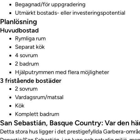
Begagnad/för uppgradering
Utmärkt bostads- eller investeringspotential
Planlösning
Huvudbostad
Rymliga rum
Separat kök
4 sovrum
2 badrum
Hjälputrymmen med flera möjligheter
3 fristående bostäder
2 sovrum
Vardagsrum/matsal
Kök
Komplett badrum
San Sebastián, Basque Country: Var den hä
Detta stora hus ligger i det prestigefyllda Garbera-område
Donostia/San Sebastián, i en lugn och naturlig miljö, men