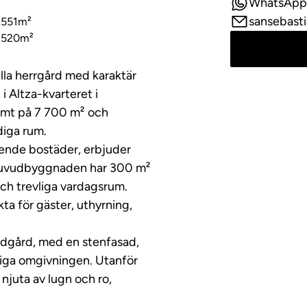
WhatsApp
sansebast
g 551m²
 520m²
lla herrgård med karaktär
 Altza-kvarteret i
tomt på 7 700 m² och
diga rum.
ående bostäder, erbjuder
 Huvudbyggnaden har 300 m²
och trevliga vardagsrum.
ta för gäster, uthyrning,
ondgård, med en stenfasad,
liga omgivningen. Utanför
 njuta av lugn och ro,