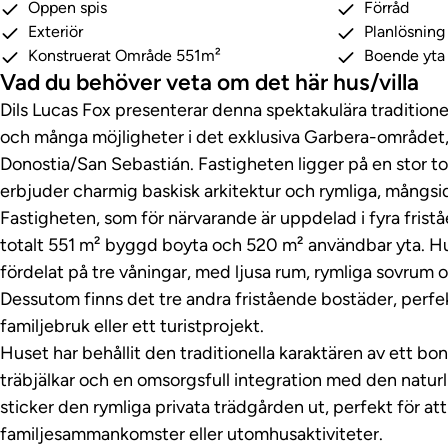
Öppen spis
Förråd
Exteriör
Planlösnin
Konstruerat Område 551m²
Boende yta
Vad du behöver veta om det här hus/villa
Dils Lucas Fox presenterar denna spektakulära traditione
och många möjligheter i det exklusiva Garbera-området, i
Donostia/San Sebastián. Fastigheten ligger på en stor 
erbjuder charmig baskisk arkitektur och rymliga, mångsi
Fastigheten, som för närvarande är uppdelad i fyra frist
totalt 551 m² byggd boyta och 520 m² användbar yta.
fördelat på tre våningar, med ljusa rum, rymliga sovrum 
Dessutom finns det tre andra fristående bostäder, perfek
familjebruk eller ett turistprojekt.
Huset har behållit den traditionella karaktären av ett b
träbjälkar och en omsorgsfull integration med den natur
sticker den rymliga privata trädgården ut, perfekt för att
familjesammankomster eller utomhusaktiviteter.