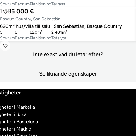
Sovrum
Badrum
Planlösning
Terrass
1 585 000 €
Basque Country, San Sebastián
620m² hus/villa till salu i San Sebastián, Basque Country
5
6
620m²
2 431m²
Sovrum
Badrum
Planlösning
Totalyta
Inte exakt vad du letar efter?
Se liknande egenskaper
tigheter
heter i Marbella
heter i Ibiza
heter i Barcelona
heter i Madrid