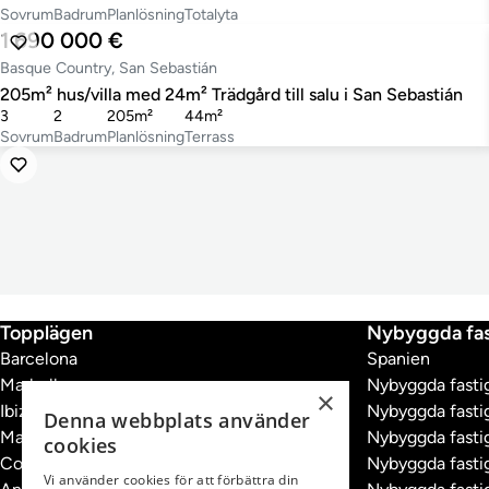
Sovrum
Badrum
Planlösning
Totalyta
1 690 000 €
Basque Country, San Sebastián
205m² hus/villa med 24m² Trädgård till salu i San Sebastián
3
2
205m²
44m²
Sovrum
Badrum
Planlösning
Terrass
Topplägen
Nybyggda fas
Barcelona
Spanien
Marbella
Nybyggda fastig
×
Ibiza
Nybyggda fastig
Denna webbplats använder
Madrid
Nybyggda fastig
cookies
Costa Brava
Nybyggda fastig
Vi använder cookies för att förbättra din