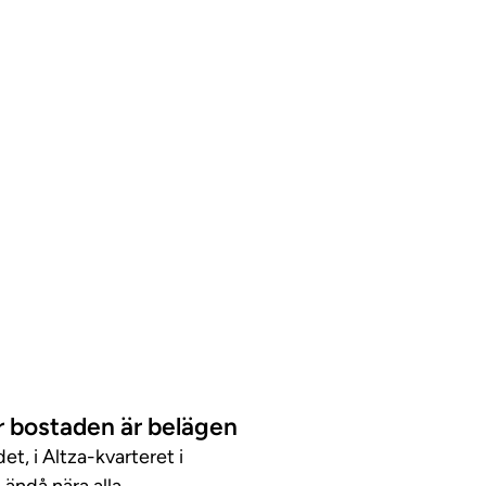
r bostaden är belägen
t, i Altza-kvarteret i
 ändå nära alla