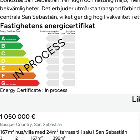
bekvämligheter. Det erbjuder utmärkta transportförbinde
centrala San Sebastián, vilket ger dig hög livskvalitet i e
Fastighetens energicertifikat
Energy Certificate Scale
Energy consumption
Emissions
kWh/m²/year
kg CO₂/m²/year
IN PROCESS
most efficient
least efficient
Energy Certificate : In process
Li
1 050 000 €
Basque Country, San Sebastián
167m² hus/villa med 24m² terrass till salu i San Sebastián
3
2
167m²
399m²