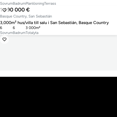
Sovrum
Badrum
Planlösning
Terrass
1 490 000 €
Basque Country, San Sebastián
3,000m² hus/villa till salu i San Sebastián, Basque Country
6
6
3 000m²
Sovrum
Badrum
Totalyta