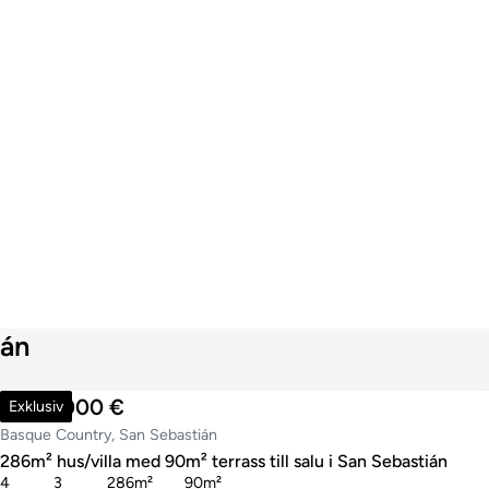
ián
1 540 000 €
Exklusiv
Basque Country, San Sebastián
286m² hus/villa med 90m² terrass till salu i San Sebastián
4
3
286m²
90m²