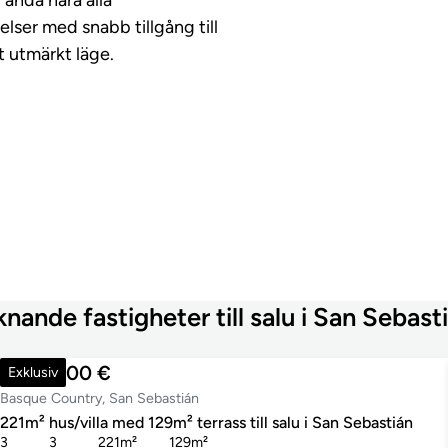
lser med snabb tillgång till
tt utmärkt läge.
knande fastigheter till salu i San Sebast
1 395 000 €
Exklusiv
Basque Country, San Sebastián
221m² hus/villa med 129m² terrass till salu i San Sebastián
3
3
221m²
129m²