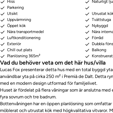
Hiss
Naturligt lj
Parkering
Utsikt
Utrustat kö
Uppvärmning
Tvättstuga
Öppet kök
Nybyggd
Nära transportmedel
Nära interna
Luftkonditionering
Förråd
Exteriör
Dubbla föns
Chill out plats
Balkong
Planlösning 365m²
Konstruera
Vad du behöver veta om det här hus/villa
Lucas Fox presenterar detta hus med en total byggd yta
användbar yta på cirka 250 m² i Premià de Dalt. Detta ry
med en modern design utformad för familjelivet.
Huset är fördelat på flera våningar som är anslutna med en
fyra sovrum och tre badrum.
Bottenvåningen har en öppen planlösning som omfattar v
möblerat och utrustat kök med högkvalitativa vitvaror. 