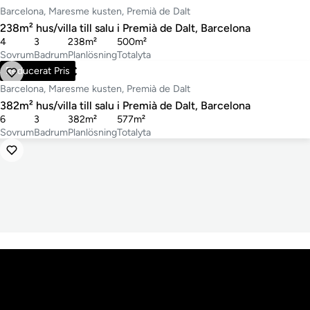
Barcelona, Maresme kusten, Premià de Dalt
238m² hus/villa till salu i Premià de Dalt, Barcelona
4
3
238m²
500m²
Sovrum
Badrum
Planlösning
Totalyta
1 350 000 €
Reducerat Pris
Barcelona, Maresme kusten, Premià de Dalt
382m² hus/villa till salu i Premià de Dalt, Barcelona
6
3
382m²
577m²
Sovrum
Badrum
Planlösning
Totalyta