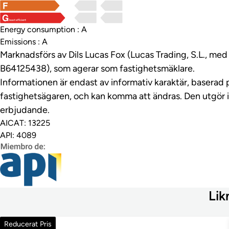
least efficient
Energy consumption : A
Emissions : A
Marknadsförs av Dils Lucas Fox (Lucas Trading, S.L., m
B64125438), som agerar som fastighetsmäklare.
Informationen är endast av informativ karaktär, baserad 
fastighetsägaren, och kan komma att ändras. Den utgör 
erbjudande.
AICAT: 13225
API: 4089
Lik
1 195 000 €
Reducerat Pris