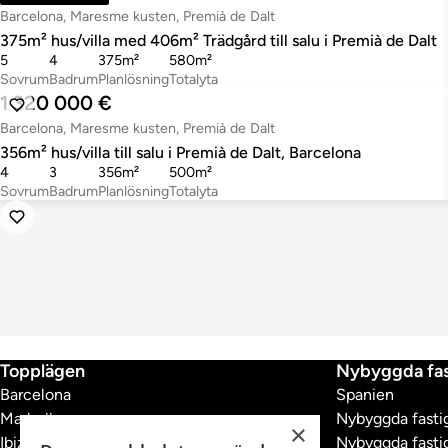
Barcelona, Maresme kusten, Premià de Dalt
375m² hus/villa med 406m² Trädgård till salu i Premià de Dalt
5
4
375m²
580m²
Sovrum
Badrum
Planlösning
Totalyta
1 320 000 €
Barcelona, Maresme kusten, Premià de Dalt
356m² hus/villa till salu i Premià de Dalt, Barcelona
4
3
356m²
500m²
Sovrum
Badrum
Planlösning
Totalyta
Topplägen
Nybyggda fas
Barcelona
Spanien
Marbella
Nybyggda fastig
×
Ibiza
Nybyggda fastig