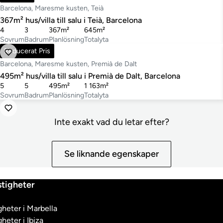
Barcelona, Maresme kusten, Teià
367m² hus/villa till salu i Teià, Barcelona
4
3
367m²
645m²
Sovrum
Badrum
Planlösning
Totalyta
890 000 €
Reducerat Pris
Barcelona, Maresme kusten, Premià de Dalt
495m² hus/villa till salu i Premià de Dalt, Barcelona
5
5
495m²
1 163m²
Sovrum
Badrum
Planlösning
Totalyta
Inte exakt vad du letar efter?
Se liknande egenskaper
tigheter
heter i Marbella
heter i Ibiza