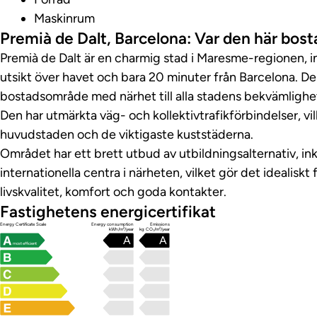
Maskinrum
Premià de Dalt, Barcelona: Var den här bos
Premià de Dalt är en charmig stad i Maresme-regionen, i
utsikt över havet och bara 20 minuter från Barcelona. De
bostadsområde med närhet till alla stadens bekvämlighe
Den har utmärkta väg- och kollektivtrafikförbindelser, vilk
huvudstaden och de viktigaste kuststäderna.
Området har ett brett utbud av utbildningsalternativ, ink
internationella centra i närheten, vilket gör det idealiskt
livskvalitet, komfort och goda kontakter.
Fastighetens energicertifikat
Energy Certificate Scale
Energy consumption
Emissions
kWh/m²/year
kg CO₂/m²/year
A
A
most efficient