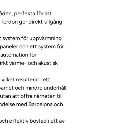
den, perfekta för att
fordon ger direkt tillgång
skt system för uppvärmning
olpaneler och ett system för
mautomation för
ärkt värme- och akustisk
ilket resulterar i ett
lbarhet och mindre underhåll.
tan att offra närheten till
bindelse med Barcelona och
ch effektiv bostad i ett av