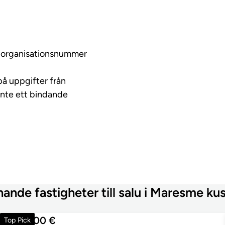
ed organisationsnummer
på uppgifter från
inte ett bindande
nande fastigheter till salu i Maresme ku
1 275 000 €
Top Pick