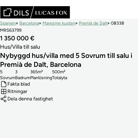
Spanien
Barcelona
Maresme kusten
Premià de Dalt
08338
MRS63799
1 350 000 €
Hus/Villa till salu
Nybyggd hus/villa med 5 Sovrum till salu i
Premià de Dalt, Barcelona
5
3
365m²
500m²
Sovrum
Badrum
Planlösning
Totalyta
Fakta blad
Ritningar
Dela denna fastighet