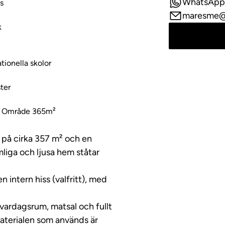
WhatsApp
us
maresme@
k
tionella skolor
ter
t Område 365m²
 på cirka 357 m² och en
mliga och ljusa hem ståtar
 intern hiss (valfritt), med
ardagsrum, matsal och fullt
Materialen som används är