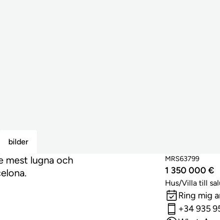
bilder
 de mest lugna och
MRS63799
1 350 000 €
elona.
Hus/Villa till sa
Ring mig 
+34 935 9