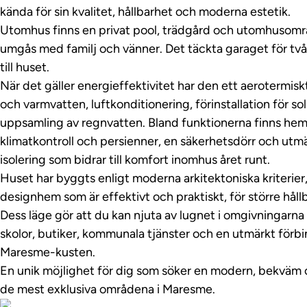
kända för sin kvalitet, hållbarhet och moderna estetik.
Utomhus finns en privat pool, trädgård och utomhusområ
umgås med familj och vänner. Det täckta garaget för två 
till huset.
När det gäller energieffektivitet har den ett aerotermi
och varmvatten, luftkonditionering, förinstallation för s
uppsamling av regnvatten. Bland funktionerna finns he
klimatkontroll och persienner, en säkerhetsdörr och utm
isolering som bidrar till komfort inomhus året runt.
Huset har byggts enligt moderna arkitektoniska kriterier, v
designhem som är effektivt och praktiskt, för större hål
Dess läge gör att du kan njuta av lugnet i omgivningarna u
skolor, butiker, kommunala tjänster och en utmärkt för
Maresme-kusten.
En unik möjlighet för dig som söker en modern, bekväm o
de mest exklusiva områdena i Maresme.