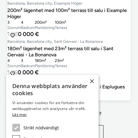
Barcelona, Barcelona city, Eixample Höger
200m² lägenhet med 100m² terrass till salu i Eixample
Höger
3
4
200m²
100m²
Sovrum
Badrum
Planlösning
Terrass
1 550 000 €
Barcelona, Barcelona city, Sant Gervasi - La Bonanova
180m² lägenhet med 23m² terrass till salu i Sant
Gervasi - La Bonanova
4
3
180m²
23m²
Sovrum
Badrum
Planlösning
Terrass
1 350 000 €
×
Barcelona, Esplugues de Llobregat
Denna webbplats använder
120m² lägenhet med 19m² terrass till salu i Esplugues
cookies
3
2
120m²
19m²
Sovrum
Badrum
Planlösning
Terrass
Vi använder cookies för att förbättra din
webbupplevelse och analysera vår trafik.
Inte exakt vad du letar efter?
Läs mer
Strikt nödvändigt
Se liknande egenskaper