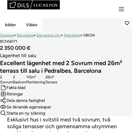
Reducerat Pris
bilder
Vídeo
Spanien
Barcelona
Barcelona city
Pedralbes
08034
BCN56171
2 350 000 €
Lägenhet till salu
Excellent lägenhet med 2 Sovrum med 26m²
terrass till salu i Pedralbes, Barcelona
2
2
115m²
26m²
Sovrum
Badrum
Planlösning
Terrass
Fakta blad
Ritningar
Dela denna fastighet
Se liknande egenskaper
Starta en ny sökning
Exklusivt hus i svitstil med två sovrum, två
soliga terrasser och gemensamma utrymmen