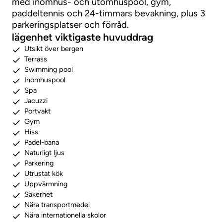
med inomhus- och utomhuspool, gym,
paddeltennis och 24-timmars bevakning, plus 3
parkeringsplatser och förråd.
lägenhet viktigaste huvuddrag
Utsikt över bergen
Terrass
Swimming pool
Inomhuspool
Spa
Jacuzzi
Portvakt
Gym
Hiss
Padel-bana
Naturligt ljus
Parkering
Utrustat kök
Uppvärmning
Säkerhet
Nära transportmedel
Nära internationella skolor