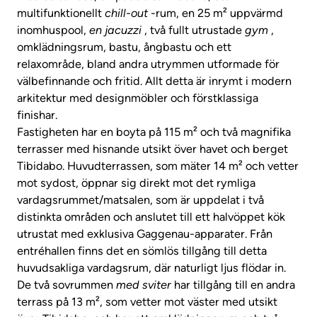
multifunktionellt
chill-out
-rum, en 25 m² uppvärmd
inomhuspool,
en jacuzzi
, två fullt utrustade
gym
,
omklädningsrum, bastu, ångbastu och ett
relaxområde, bland andra utrymmen utformade för
välbefinnande och fritid. Allt detta är inrymt i modern
arkitektur med designmöbler och förstklassiga
finishar.
Fastigheten har en boyta på 115 m² och två magnifika
terrasser med hisnande utsikt över havet och berget
Tibidabo. Huvudterrassen, som mäter 14 m² och vetter
mot sydost, öppnar sig direkt mot det rymliga
vardagsrummet/matsalen, som är uppdelat i två
distinkta områden och anslutet till ett halvöppet kök
utrustat med exklusiva Gaggenau-apparater. Från
entréhallen finns det en sömlös tillgång till detta
huvudsakliga vardagsrum, där naturligt ljus flödar in.
De två sovrummen
med sviter
har tillgång till en andra
terrass på 13 m², som vetter mot väster med utsikt