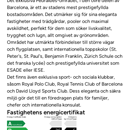
Det exklusiva Pedralbes-området, i den övre delen av
Barcelona, är ett av stadens mest prestigefyllda
bostadsområden. Det utmärker sig för sina eleganta
fastigheter med trädgårdar, pooler och maximal
avskildhet, perfekt för dem som söker livskvalitet,
trygghet och lugn, allt omgivet av grönområden.
Området har utmärkta förbindelser till större vägar
och flygplatsen, samt internationella toppskolor (St.
Peter's, St. Paul's, Benjamin Franklin, Zürich Schule och
det franska lycée) och prestigefyllda universitet som
ESADE eller IESE.
Det finns även exklusiva sport- och sociala klubbar,
såsom Royal Polo Club, Royal Tennis Club of Barcelona
och David Lloyd Sports Club. Dess eleganta och säkra
miljö gör det till en föredragen plats för familjer,
chefer och internationella konsulat.
Fastighetens energicertifikat
Energy Certificate Scale
Energy consumption
Emissions
kWh/m²/year
kg CO₂/m²/year
most efficient