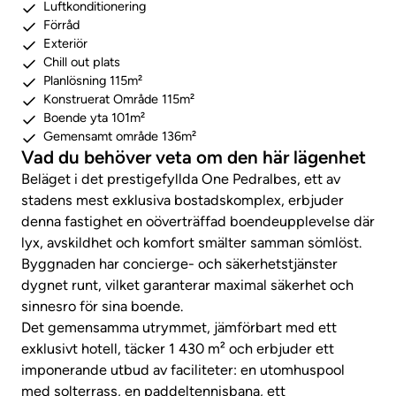
Luftkonditionering
Förråd
Exteriör
Chill out plats
Planlösning 115m²
Konstruerat Område 115m²
Boende yta 101m²
Gemensamt område 136m²
Vad du behöver veta om den här lägenhet
Beläget i det prestigefyllda One Pedralbes, ett av
stadens mest exklusiva bostadskomplex, erbjuder
denna fastighet en oöverträffad boendeupplevelse där
lyx, avskildhet och komfort smälter samman sömlöst.
Byggnaden har concierge- och säkerhetstjänster
dygnet runt, vilket garanterar maximal säkerhet och
sinnesro för sina boende.
Det gemensamma utrymmet, jämförbart med ett
exklusivt hotell, täcker 1 430 m² och erbjuder ett
imponerande utbud av faciliteter: en utomhuspool
med solterrass, en paddeltennisbana, ett