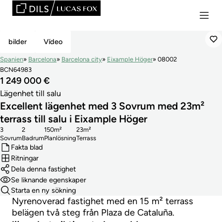
Reducerat Pris
bilder
Vídeo
Spanien
Barcelona
Barcelona city
Eixample Höger
08002
BCN64983
1 249 000 €
Lägenhet till salu
Excellent lägenhet med 3 Sovrum med 23m²
terrass till salu i Eixample Höger
3
2
150m²
23m²
Sovrum
Badrum
Planlösning
Terrass
Fakta blad
Ritningar
Dela denna fastighet
Se liknande egenskaper
Starta en ny sökning
Nyrenoverad fastighet med en 15 m² terrass
belägen två steg från Plaza de Cataluña.