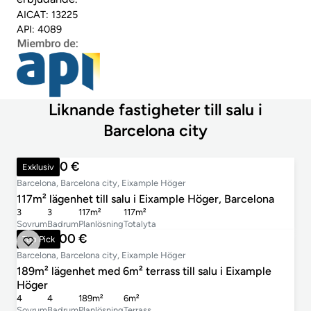
AICAT: 13225
API: 4089
Liknande fastigheter till salu i
Barcelona city
860 000 €
Exklusiv
Barcelona, Barcelona city, Eixample Höger
117m² lägenhet till salu i Eixample Höger, Barcelona
3
3
117m²
117m²
Sovrum
Badrum
Planlösning
Totalyta
1 870 000 €
Top Pick
Barcelona, Barcelona city, Eixample Höger
189m² lägenhet med 6m² terrass till salu i Eixample
Höger
4
4
189m²
6m²
Sovrum
Badrum
Planlösning
Terrass