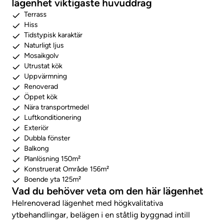
lägenhet viktigaste huvuddrag
Terrass
Hiss
Tidstypisk karaktär
Naturligt ljus
Mosaikgolv
Utrustat kök
Uppvärmning
Renoverad
Öppet kök
Nära transportmedel
Luftkonditionering
Exteriör
Dubbla fönster
Balkong
Planlösning 150m²
Konstruerat Område 156m²
Boende yta 125m²
Vad du behöver veta om den här lägenhet
Helrenoverad lägenhet med högkvalitativa
ytbehandlingar, belägen i en ståtlig byggnad intill