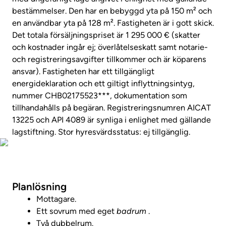
bestämmelser. Den har en bebyggd yta på 150 m² och
en användbar yta på 128 m². Fastigheten är i gott skick.
Det totala försäljningspriset är 1 295 000 € (skatter
och kostnader ingår ej; överlåtelseskatt samt notarie-
och registreringsavgifter tillkommer och är köparens
ansvar). Fastigheten har ett tillgängligt
energideklaration och ett giltigt inflyttningsintyg,
nummer CHB02175523***, dokumentation som
tillhandahålls på begäran. Registreringsnumren AICAT
13225 och API 4089 är synliga i enlighet med gällande
lagstiftning. Stor hyresvärdsstatus: ej tillgänglig.
Visa fastighetsvideo
Planlösning
Mottagare.
Ett sovrum med eget
badrum
.
Två dubbelrum.