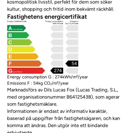
kosmopolitisk livsstil, perfekt för dem som söker
kultur, shopping och fritid inom bekvämt räckhåll.
Fastighetens energicertifikat
Energy Certificate Scale
Energy consumption
Emissions
kWh/m²/year
kg CO₂/m²/year
most efficient
54
274
least efficient
Energy consumption G : 274kWh/m²/year
Emissions F : 54kg CO₂/m²/year
Marknadsförs av Dils Lucas Fox (Lucas Trading, S.L.,
med organisationsnummer B64125438), som agerar
som fastighetsmäklare.
Informationen är endast av informativ karaktär,
baserad på uppgifter från fastighetsägaren, och kan
komma att ändras. Den utgör inte ett bindande
erbjudande.