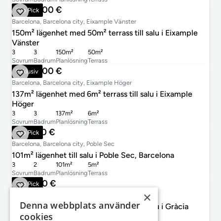
1 350 000 €
Top Pick
Barcelona, Barcelona city, Eixample Vänster
150m² lägenhet med 50m² terrass till salu i Eixample
Vänster
3
3
150m²
50m²
Sovrum
Badrum
Planlösning
Terrass
1 350 000 €
Exklusiv
Barcelona, Barcelona city, Eixample Höger
137m² lägenhet med 6m² terrass till salu i Eixample
Höger
3
3
137m²
6m²
Sovrum
Badrum
Planlösning
Terrass
725 000 €
Top Pick
Barcelona, Barcelona city, Poble Sec
101m² lägenhet till salu i Poble Sec, Barcelona
3
2
101m²
5m²
Sovrum
Badrum
Planlösning
Terrass
699 000 €
Top Pick
×
Barcelona, Barcelona city, Gràcia
Denna webbplats använder
145m² lägenhet med 68m² terrass till salu i Gràcia
cookies
3
2
145m²
68m²