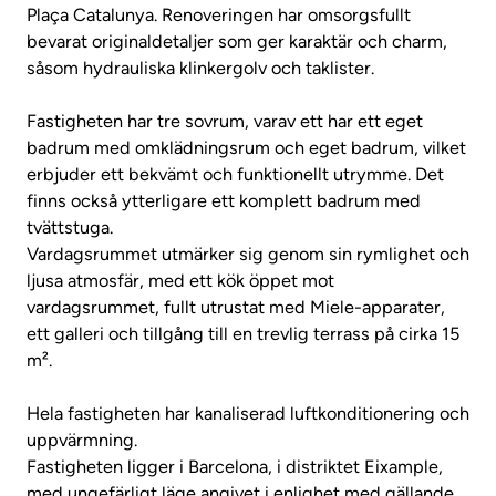
Plaça Catalunya. Renoveringen har omsorgsfullt
bevarat originaldetaljer som ger karaktär och charm,
såsom hydrauliska klinkergolv och taklister.
Fastigheten har tre sovrum, varav ett har ett eget
badrum med omklädningsrum och eget badrum, vilket
erbjuder ett bekvämt och funktionellt utrymme. Det
finns också ytterligare ett komplett badrum med
tvättstuga.
Vardagsrummet utmärker sig genom sin rymlighet och
ljusa atmosfär, med ett kök öppet mot
vardagsrummet, fullt utrustat med Miele-apparater,
ett galleri och tillgång till en trevlig terrass på cirka 15
m².
Hela fastigheten har kanaliserad luftkonditionering och
uppvärmning.
Fastigheten ligger i Barcelona, ​​i distriktet Eixample,
med ungefärligt läge angivet i enlighet med gällande