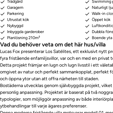
Trädgård
Swimming 
Garagem
Naturligt lj
Parkering
Walk-in clo
Utrustat kök
Öppet kök
Nybyggd
Luftkonditi
Inbyggda garderober
Dubbla föns
Planlösning 210m²
Boende yta
Vad du behöver veta om det här hus/villa
Lucas Fox presenterar Los Satélites, ett exklusivt nytt 
fyra fristående enfamiljsvillor, var och en med en privat 
Detta projekt främjar en lugn och lugn livsstil i ett väle
omgivet av natur och perfekt sammankopplat, perfekt fö
och öppna ytor utan att offra närheten till staden.
Bostäderna utvecklas genom självbyggda projekt, vilket
personlig anpassning. Projektet är baserat på två noggr
typologier, som möjliggör anpassning av både interiörpla
ytbehandlingar till varje ägares preferenser.
Denna moderna fristående villa motsvarar modell 01, med