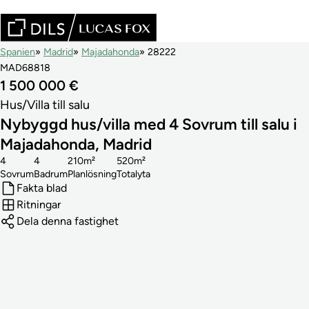
Spanien
Madrid
Majadahonda
28222
MAD68818
1 500 000 €
Hus/Villa till salu
Nybyggd hus/villa med 4 Sovrum till salu i
Majadahonda, Madrid
4
4
210m²
520m²
Sovrum
Badrum
Planlösning
Totalyta
Fakta blad
Ritningar
Dela denna fastighet