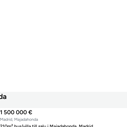
nda
1 500 000 €
Madrid, Majadahonda
210m² hus/villa till salu i Majadahonda, Madrid