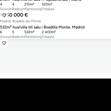
4
4
210m²
520m²
Sovrum
Badrum
Planlösning
Totalyta
1 950 000 €
Madrid, Boadilla del Monte
532m² hus/villa till salu i Boadilla Monte, Madrid
6
5
532m²
2 400m²
Sovrum
Badrum
Planlösning
Totalyta