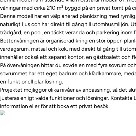
våningar med cirka 210 m² byggd på en privat tomt på c
Denna modell har en välplanerad planlösning med rymliga
naturligt ljus och har direkt tillgång till utomhusmiljön. 
trädgård, en pool, en täckt veranda och parkering inom 
Bottenvåningen är organiserad kring en stor öppen planl
vardagsrum, matsal och kök, med direkt tillgång till uto
innehåller också ett separat kontor, en gästtoalett och 
På övervåningen hittar du sovdelen med fyra sovrum och
sovrummet har ett eget badrum och klädkammare, med
en funktionell planlösning.
Projektet möjliggör olika nivåer av anpassning, så det sl
justeras enligt valda funktioner och lösningar. Kontakta 
information eller för att boka ett privat besök.
Visa fastighetsv