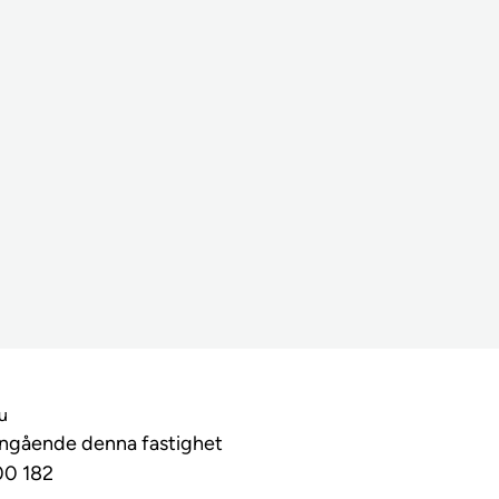
lu
angående denna fastighet
00 182