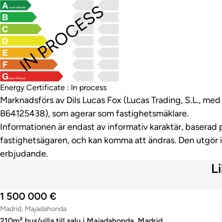
IN PROCESS
most efficient
least efficient
Energy Certificate : In process
Marknadsförs av Dils Lucas Fox (Lucas Trading, S.L., m
B64125438), som agerar som fastighetsmäklare.
Informationen är endast av informativ karaktär, baserad 
fastighetsägaren, och kan komma att ändras. Den utgör 
erbjudande.
Li
1 500 000 €
Madrid, Majadahonda
210m² hus/villa till salu i Majadahonda, Madrid