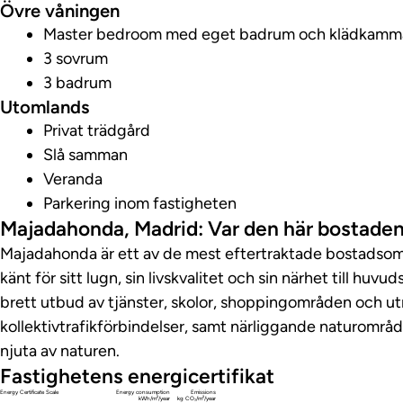
Övre våningen
Master bedroom med eget badrum och klädkamm
3 sovrum
3 badrum
Utomlands
Privat trädgård
Slå samman
Veranda
Parkering inom fastigheten
Majadahonda, Madrid: Var den här bostaden
Majadahonda är ett av de mest eftertraktade bostadsom
känt för sitt lugn, sin livskvalitet och sin närhet till huv
brett utbud av tjänster, skolor, shoppingområden och u
kollektivtrafikförbindelser, samt närliggande naturområd
njuta av naturen.
Fastighetens energicertifikat
Energy Certificate Scale
Energy consumption
Emissions
kWh/m²/year
kg CO₂/m²/year