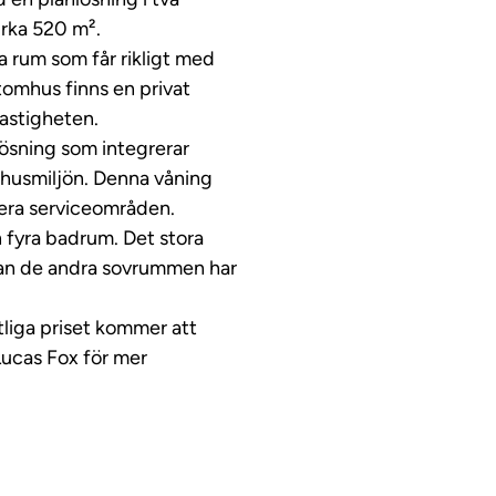
irka 520 m².
 rum som får rikligt med
Utomhus finns en privat
fastigheten.
ösning som integrerar
mhusmiljön. Denna våning
flera serviceområden.
 fyra badrum. Det stora
an de andra sovrummen har
utliga priset kommer att
Lucas Fox för mer
ideo