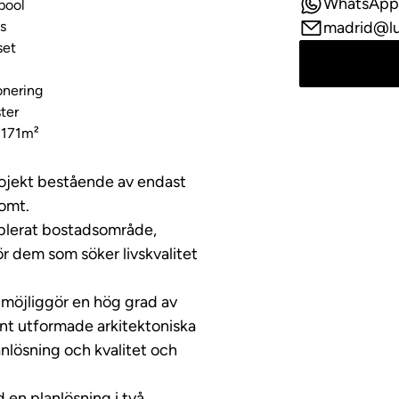
WhatsApp
pool
us
madrid@l
set
onering
ter
 171m²
projekt bestående av endast
tomt.
tablerat bostadsområde,
r dem som söker livskvalitet
 möjliggör en hög grad av
ant utformade arkitektoniska
nlösning och kvalitet och
 en planlösning i två