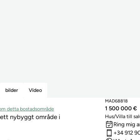
bilder
Vídeo
MAD68818
1 500 000 €
inom detta bostadsområde
i ett nybyggt område i
Hus/Villa till sa
Ring mig 
+34 912 9