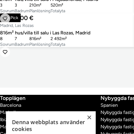
3
3
210m²
520m²
Sovrum
Badrum
Planlösning
Totalyta
1 825 000 €
Top Pick
Madrid, Las Rozas
816m² hus/villa till salu i Las Rozas, Madrid
8
7
816m²
2 492m²
Sovrum
Badrum
Planlösning
Totalyta
Topplägen
Nybyggda fas
Barcelona
Spanien
Marbella
Nybyggda fastig
×
Ibiza
Nybyggda fastig
Denna webbplats använder
Madrid
Nybyggda fastig
cookies
Costa Brava
Nybyggda fastig