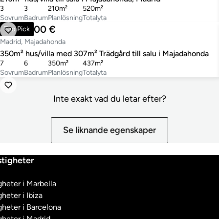
3
3
210m²
520m²
Sovrum
Badrum
Planlösning
Totalyta
1 490 000 €
Top Pick
Madrid, Majadahonda
350m² hus/villa med 307m² Trädgård till salu i Majadahonda
7
6
350m²
437m²
Sovrum
Badrum
Planlösning
Totalyta
Inte exakt vad du letar efter?
Se liknande egenskaper
tigheter
heter i Marbella
heter i Ibiza
heter i Barcelona
heter i Madrid