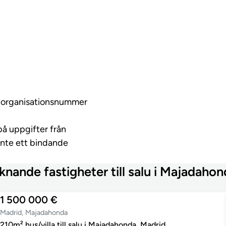
ed organisationsnummer
på uppgifter från
inte ett bindande
knande fastigheter till salu i Majadaho
1 500 000 €
Madrid, Majadahonda
210m² hus/villa till salu i Majadahonda, Madrid