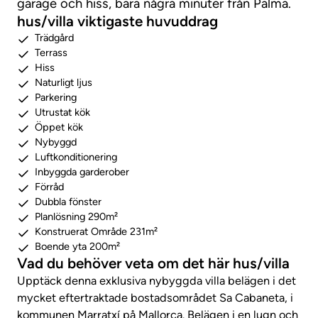
garage och hiss, bara några minuter från Palma.
hus/villa viktigaste huvuddrag
Trädgård
Terrass
Hiss
Naturligt ljus
Parkering
Utrustat kök
Öppet kök
Nybyggd
Luftkonditionering
Inbyggda garderober
Förråd
Dubbla fönster
Planlösning 290m²
Konstruerat Område 231m²
Boende yta 200m²
Vad du behöver veta om det här hus/villa
Upptäck denna exklusiva nybyggda villa belägen i det
mycket eftertraktade bostadsområdet Sa Cabaneta, i
kommunen Marratxí på Mallorca. Belägen i en lugn och