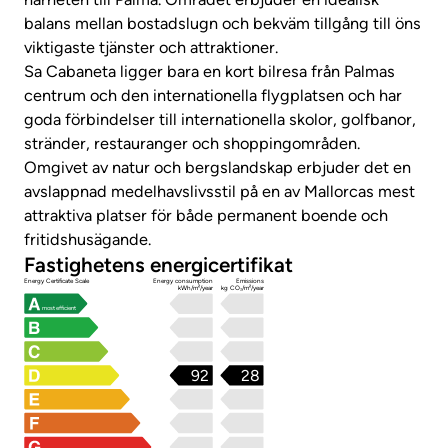
balans mellan bostadslugn och bekväm tillgång till öns
viktigaste tjänster och attraktioner.
Sa Cabaneta ligger bara en kort bilresa från Palmas
centrum och den internationella flygplatsen och har
goda förbindelser till internationella skolor, golfbanor,
stränder, restauranger och shoppingområden.
Omgivet av natur och bergslandskap erbjuder det en
avslappnad medelhavslivsstil på en av Mallorcas mest
attraktiva platser för både permanent boende och
fritidshusägande.
Fastighetens energicertifikat
Energy Certificate Scale
Energy consumption
Emissions
kWh/m²/year
kg CO₂/m²/year
most efficient
92
28