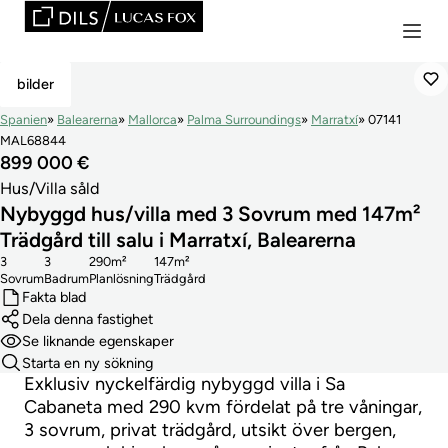
Såld
bilder
Spanien
Balearerna
Mallorca
Palma Surroundings
Marratxí
07141
MAL68844
899 000 €
Hus/Villa såld
Nybyggd hus/villa med 3 Sovrum med 147m²
Trädgård till salu i Marratxí, Balearerna
3
3
290m²
147m²
Sovrum
Badrum
Planlösning
Trädgård
Fakta blad
Dela denna fastighet
Se liknande egenskaper
Starta en ny sökning
Exklusiv nyckelfärdig nybyggd villa i Sa
Cabaneta med 290 kvm fördelat på tre våningar,
3 sovrum, privat trädgård, utsikt över bergen,