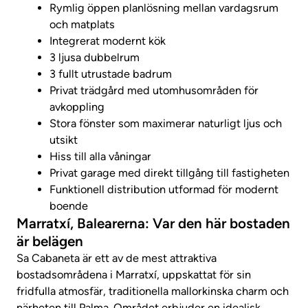
Rymlig öppen planlösning mellan vardagsrum
och matplats
Integrerat modernt kök
3 ljusa dubbelrum
3 fullt utrustade badrum
Privat trädgård med utomhusområden för
avkoppling
Stora fönster som maximerar naturligt ljus och
utsikt
Hiss till alla våningar
Privat garage med direkt tillgång till fastigheten
Funktionell distribution utformad för modernt
boende
Marratxí, Balearerna: Var den här bostaden
är belägen
Sa Cabaneta är ett av de mest attraktiva
bostadsområdena i Marratxí, uppskattat för sin
fridfulla atmosfär, traditionella mallorkinska charm och
närheten till Palma. Området erbjuder en idealisk