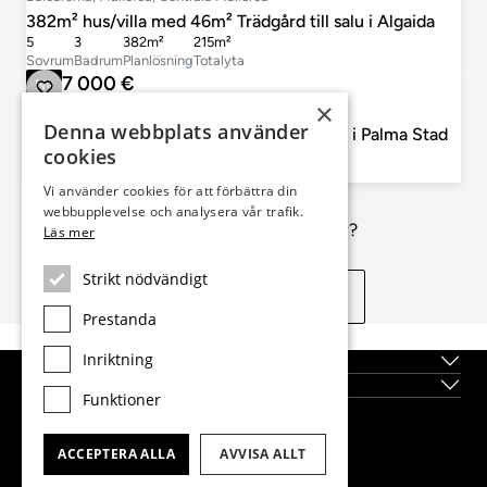
382m² hus/villa med 46m² Trädgård till salu i Algaida
5
3
382m²
215m²
Sovrum
Badrum
Planlösning
Totalyta
1 267 000 €
Ny
×
Balearerna, Mallorca, Palma Surroundings
Denna webbplats använder
146m² hus/villa med 44m² terrass till salu i Palma Stad
cookies
4
3
146m²
44m²
Sovrum
Badrum
Planlösning
Terrass
Vi använder cookies för att förbättra din
webbupplevelse och analysera vår trafik.
Inte exakt vad du letar efter?
Läs mer
Strikt nödvändigt
Se liknande egenskaper
Prestanda
Inriktning
Topplägen
Nybyggda fastigheter
Funktioner
Dils Lucas Fox Head Office
ACCEPTERA ALLA
AVVISA ALLT
tel.
(+34) 933 562 989