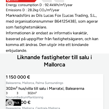
least efficient
Energy consumption D : 92.4kWh/m²/year
Emissions D : 28.2kg CO₂/m²/year
Marknadsförs av Dils Lucas Fox (Lucas Trading, S.L.,
med organisationsnummer B64125438), som agerar
som fastighetsmäklare.
Informationen är endast av informativ karaktär,
baserad på uppgifter från fastighetsägaren, och kan
komma att ändras. Den utgör inte ett bindande
erbjudande.
Liknande fastigheter till salu i
Mallorca
1 150 000 €
Balearerna, Mallorca, Palma Surroundings
302m² hus/villa till salu i Marratxí, Balearerna
3
3
302m²
Sovrum
Badrum
Planlösning
1 250 000 €
Top Pick
Balearerna, Mallorca, Centrala Mallorca