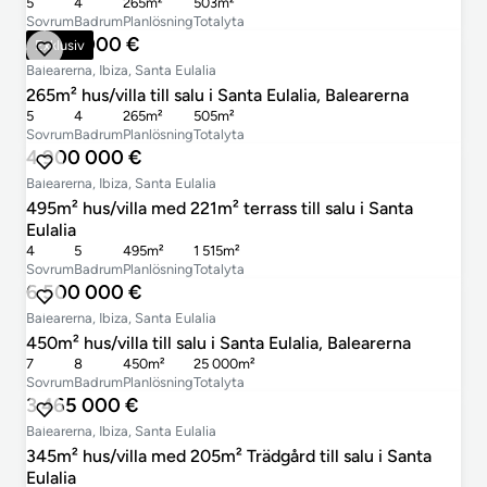
5
4
265m²
503m²
Sovrum
Badrum
Planlösning
Totalyta
2 950 000 €
Exklusiv
Balearerna, Ibiza, Santa Eulalia
265m² hus/villa till salu i Santa Eulalia, Balearerna
5
4
265m²
505m²
Sovrum
Badrum
Planlösning
Totalyta
4 900 000 €
Balearerna, Ibiza, Santa Eulalia
495m² hus/villa med 221m² terrass till salu i Santa
Eulalia
4
5
495m²
1 515m²
Sovrum
Badrum
Planlösning
Totalyta
6 500 000 €
Balearerna, Ibiza, Santa Eulalia
450m² hus/villa till salu i Santa Eulalia, Balearerna
7
8
450m²
25 000m²
Sovrum
Badrum
Planlösning
Totalyta
3 465 000 €
Balearerna, Ibiza, Santa Eulalia
345m² hus/villa med 205m² Trädgård till salu i Santa
Eulalia