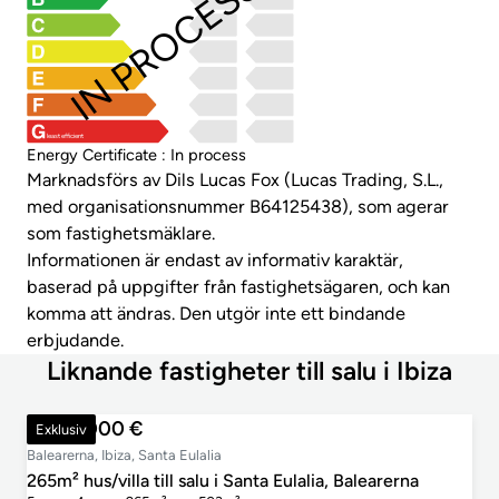
IN PROCESS
least efficient
Energy Certificate : In process
Marknadsförs av Dils Lucas Fox (Lucas Trading, S.L.,
med organisationsnummer B64125438), som agerar
som fastighetsmäklare.
Informationen är endast av informativ karaktär,
baserad på uppgifter från fastighetsägaren, och kan
komma att ändras. Den utgör inte ett bindande
erbjudande.
Liknande fastigheter till salu i Ibiza
2 950 000 €
Exklusiv
Balearerna, Ibiza, Santa Eulalia
265m² hus/villa till salu i Santa Eulalia, Balearerna