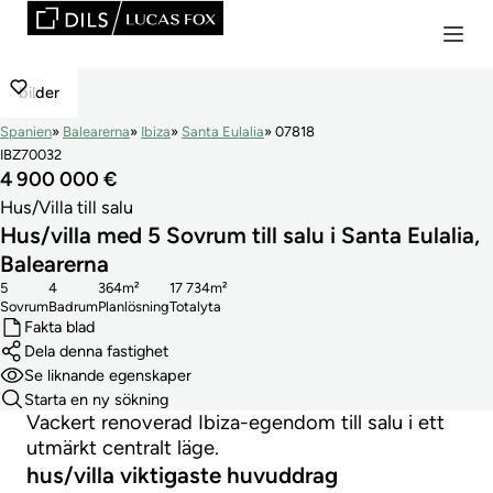
bilder
Spanien
Balearerna
Ibiza
Santa Eulalia
07818
IBZ70032
4 900 000 €
Hus/Villa till salu
Hus/villa med 5 Sovrum till salu i Santa Eulalia,
Balearerna
5
4
364m²
17 734m²
Sovrum
Badrum
Planlösning
Totalyta
Fakta blad
Dela denna fastighet
Se liknande egenskaper
Starta en ny sökning
Vackert renoverad Ibiza-egendom till salu i ett
utmärkt centralt läge.
hus/villa viktigaste huvuddrag