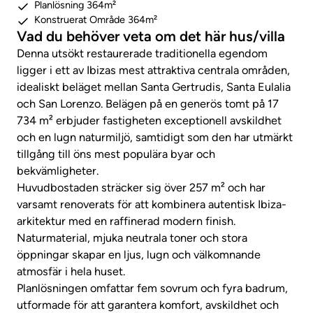
Planlösning 364m²
Konstruerat Område 364m²
Vad du behöver veta om det här hus/villa
Denna utsökt restaurerade traditionella egendom
ligger i ett av Ibizas mest attraktiva centrala områden,
idealiskt beläget mellan Santa Gertrudis, Santa Eulalia
och San Lorenzo. Belägen på en generös tomt på 17
734 m² erbjuder fastigheten exceptionell avskildhet
och en lugn naturmiljö, samtidigt som den har utmärkt
tillgång till öns mest populära byar och
bekvämligheter.
Huvudbostaden sträcker sig över 257 m² och har
varsamt renoverats för att kombinera autentisk Ibiza-
arkitektur med en raffinerad modern finish.
Naturmaterial, mjuka neutrala toner och stora
öppningar skapar en ljus, lugn och välkomnande
atmosfär i hela huset.
Planlösningen omfattar fem sovrum och fyra badrum,
utformade för att garantera komfort, avskildhet och