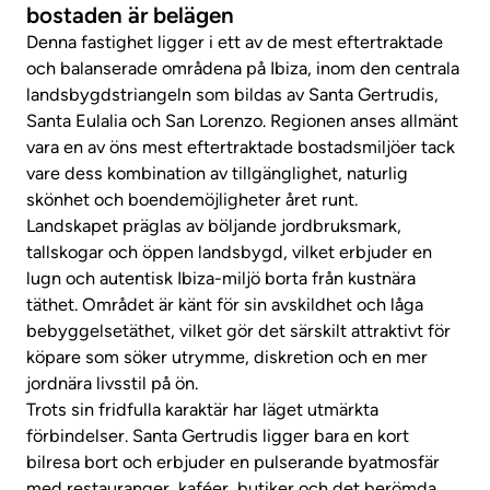
bostaden är belägen
Denna fastighet ligger i ett av de mest eftertraktade
och balanserade områdena på Ibiza, inom den centrala
landsbygdstriangeln som bildas av Santa Gertrudis,
Santa Eulalia och San Lorenzo. Regionen anses allmänt
vara en av öns mest eftertraktade bostadsmiljöer tack
vare dess kombination av tillgänglighet, naturlig
skönhet och boendemöjligheter året runt.
Landskapet präglas av böljande jordbruksmark,
tallskogar och öppen landsbygd, vilket erbjuder en
lugn och autentisk Ibiza-miljö borta från kustnära
täthet. Området är känt för sin avskildhet och låga
bebyggelsetäthet, vilket gör det särskilt attraktivt för
köpare som söker utrymme, diskretion och en mer
jordnära livsstil på ön.
Trots sin fridfulla karaktär har läget utmärkta
förbindelser. Santa Gertrudis ligger bara en kort
bilresa bort och erbjuder en pulserande byatmosfär
med restauranger, kaféer, butiker och det berömda