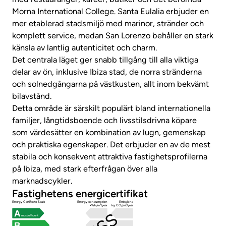
Morna International College. Santa Eulalia erbjuder en
mer etablerad stadsmiljö med marinor, stränder och
komplett service, medan San Lorenzo behåller en stark
känsla av lantlig autenticitet och charm.
Det centrala läget ger snabb tillgång till alla viktiga
delar av ön, inklusive Ibiza stad, de norra stränderna
och solnedgångarna på västkusten, allt inom bekvämt
bilavstånd.
Detta område är särskilt populärt bland internationella
familjer, långtidsboende och livsstilsdrivna köpare
som värdesätter en kombination av lugn, gemenskap
och praktiska egenskaper. Det erbjuder en av de mest
stabila och konsekvent attraktiva fastighetsprofilerna
på Ibiza, med stark efterfrågan över alla
marknadscykler.
Fastighetens energicertifikat
Energy Certificate Scale
Energy consumption
Emissions
kWh/m²/year
kg CO₂/m²/year
most efficient