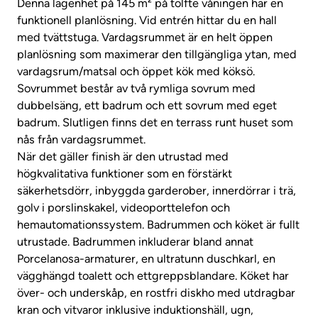
Denna lägenhet på 145 m² på tolfte våningen har en
funktionell planlösning. Vid entrén hittar du en hall
med tvättstuga. Vardagsrummet är en helt öppen
planlösning som maximerar den tillgängliga ytan, med
vardagsrum/matsal och öppet kök med köksö.
Sovrummet består av två rymliga sovrum med
dubbelsäng, ett badrum och ett sovrum med eget
badrum. Slutligen finns det en terrass runt huset som
nås från vardagsrummet.
När det gäller finish är den utrustad med
högkvalitativa funktioner som en förstärkt
säkerhetsdörr, inbyggda garderober, innerdörrar i trä,
golv i porslinskakel, videoporttelefon och
hemautomationssystem. Badrummen och köket är fullt
utrustade. Badrummen inkluderar bland annat
Porcelanosa-armaturer, en ultratunn duschkarl, en
vägghängd toalett och ettgreppsblandare. Köket har
över- och underskåp, en rostfri diskho med utdragbar
kran och vitvaror inklusive induktionshäll, ugn,