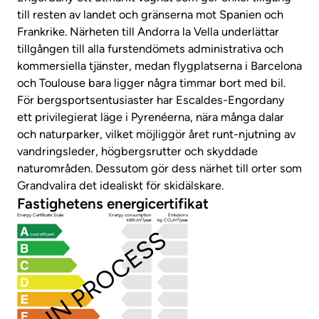
till resten av landet och gränserna mot Spanien och
Frankrike. Närheten till Andorra la Vella underlättar
tillgången till alla furstendömets administrativa och
kommersiella tjänster, medan flygplatserna i Barcelona
och Toulouse bara ligger några timmar bort med bil.
För bergsportsentusiaster har Escaldes-Engordany
ett privilegierat läge i Pyrenéerna, nära många dalar
och naturparker, vilket möjliggör året runt-njutning av
vandringsleder, högbergsrutter och skyddade
naturområden. Dessutom gör dess närhet till orter som
Grandvalira det idealiskt för skidälskare.
Fastighetens energicertifikat
Energy Certificate Scale
Energy consumption
Emissions
kWh/m²/year
kg CO₂/m²/year
IN PROCESS
most efficient