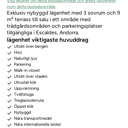
Visa detaljer om detta bostadsområde och andra fastigheter
inom detta bostadsområde
Exklusiv nybyggd lägenhet med 3 sovrum och 9
m² terrass till salu i ett område med
trädgårdsområden och parkeringsplatser
tillgängliga i Escaldes, Andorra.
lägenhet viktigaste huvuddrag
Utsikt över bergen
Hiss
Naturligt ljus
Parkering
Walk-in closet
Utsikt över staden
Utrustat kök
Uppvärmning
Tvättstuga
Treglasisolerruta
Öppet kök
Nybyggd
Nära transportmedel
Nära internationella skolor