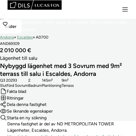
bilder
Andorra
Escaldes
AD700
AND69309
2 010 000 €
Lägenhet till salu
Nybyggd lägenhet med 3 Sovrum med 9m²
terrass till salu i Escaldes, Andorra
Q3 2029
3
2
145m²
9m²
Slutförd
Sovrum
Badrum
Planlösning
Terrass
Fakta blad
Ritningar
Dela denna fastighet
Se liknande egenskaper
Starta en ny sökning
Denna fastighet är del av ND METROPOLITAN TOWER
Lägenheter, Escaldes, Andorra.