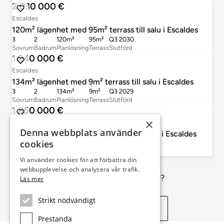
2 030 000 €
Escaldes
120m² lägenhet med 95m² terrass till salu i Escaldes
3
2
120m²
95m²
Q3 2030
Sovrum
Badrum
Planlösning
Terrass
Slutförd
1 940 000 €
Escaldes
134m² lägenhet med 9m² terrass till salu i Escaldes
3
2
134m²
9m²
Q3 2029
Sovrum
Badrum
Planlösning
Terrass
Slutförd
1 850 000 €
×
Escaldes
Denna webbplats använder
165m² lägenhet med 15m² terrass till salu i Escaldes
cookies
3
4
165m²
15m²
Q4 2027
Sovrum
Badrum
Planlösning
Terrass
Slutförd
Vi använder cookies för att förbättra din
webbupplevelse och analysera vår trafik.
Inte exakt vad du letar efter?
Läs mer
Strikt nödvändigt
Se liknande egenskaper
Prestanda