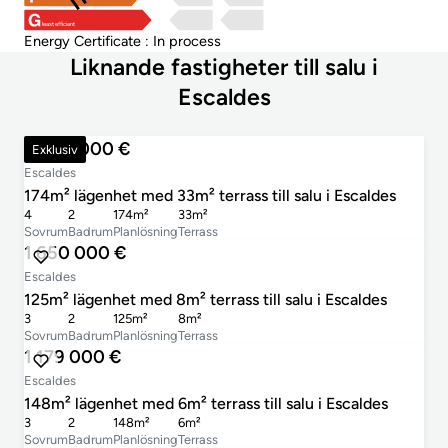
least efficient
Energy Certificate : In process
Liknande fastigheter till salu i
Escaldes
3 000 000 €
Exklusiv
Escaldes
174m² lägenhet med 33m² terrass till salu i Escaldes
4
2
174m²
33m²
Sovrum
Badrum
Planlösning
Terrass
1 650 000 €
Escaldes
125m² lägenhet med 8m² terrass till salu i Escaldes
3
2
125m²
8m²
Sovrum
Badrum
Planlösning
Terrass
1 179 000 €
Escaldes
148m² lägenhet med 6m² terrass till salu i Escaldes
3
2
148m²
6m²
Sovrum
Badrum
Planlösning
Terrass