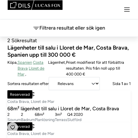
Filtrera resultat eller sök igen
2 Sökresultat
Lägenheter till salu i Lloret de Mar, Costa Brava,
Spanien upp till 300 000 €
Köpa
Spanien
Costa
Lägenhet
Priset modifierat för att förbättra
Brava
Lloret de
resultaten.
Pris
från noll upp till
Mar
400 000 €
Sortera resultaten efter
Sida
1
av 1
365 000 €
Reserverad
Costa Brava, Lloret de Mar
68m² lägenhet till salu i Lloret de Mar, Costa Brava
2
2
68m²
3m²
Q4 2020
Sovrum
Badrum
Planlösning
Terrass
Slutförd
365 000 €
Reserverad
Costa Brava, Lloret de Mar