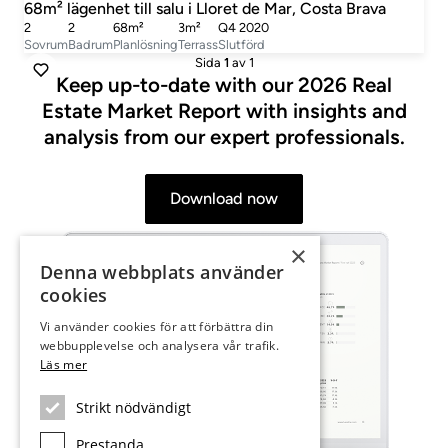
68m² lägenhet till salu i Lloret de Mar, Costa Brava
2
2
68m²
3m²
Q4 2020
Sovrum
Badrum
Planlösning
Terrass
Slutförd
Sida
1
av 1
Keep up-to-date with our 2026 Real
Estate Market Report with insights and
analysis from our expert professionals.
Download now
×
Denna webbplats använder
cookies
Vi använder cookies för att förbättra din
webbupplevelse och analysera vår trafik.
Läs mer
Strikt nödvändigt
Prestanda